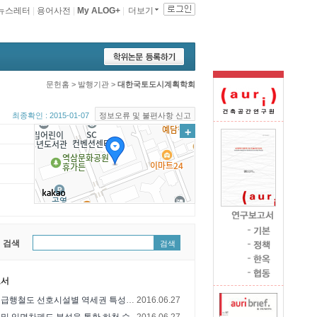
뉴스레터
|
용어사전
|
My ALOG+
|
더보기
문헌홈
>
발행기관
>
대한국토도시계획학회
최종확인 : 2015-01-07
정보오류 및 불편사항 신고
+
 검색
검색
고서
수도권 광역급행철도 선호시설별 역세권 특성과 ..
2016.06.27