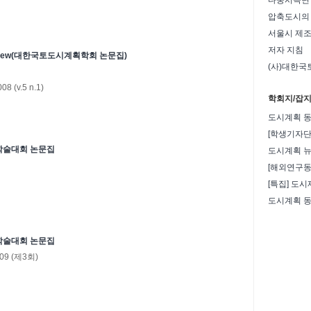
다중시곡면 
서울시 제조
저자 지침
ng Review(대한국토도시계획학회 논문집)
(사)대한국
008
(v.5 n.1)
학회지/잡
도시계획 
[학생기자단 
학술대회 논문집
도시계획 
[해외연구동
[특집] 도
도시계획 
학술대회 논문집
09
(제3회)