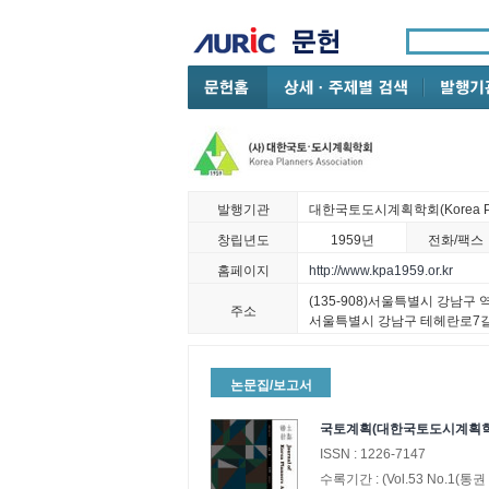
발행기관
대한국토도시계획학회(Korea Plann
창립년도
1959년
전화/팩스
홈페이지
http://www.kpa1959.or.kr
(135-908)서울특별시 강남구
주소
서울특별시 강남구 테헤란로7길 
논문집/보고서
국토계획(대한국토도시계획학
ISSN :
1226-7147
수록기간 :
(Vol.53 No.1(통권