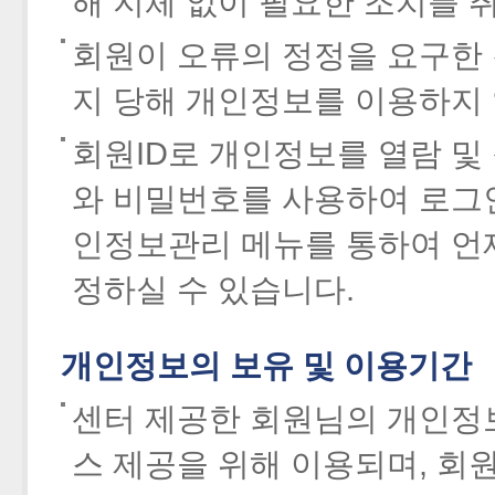
해 지체 없이 필요한 조치를 
회원이 오류의 정정을 요구한 
지 당해 개인정보를 이용하지
회원ID로 개인정보를 열람 및
와 비밀번호를 사용하여 로그인(
인정보관리 메뉴를 통하여 언제
정하실 수 있습니다.
개인정보의 보유 및 이용기간
센터 제공한 회원님의 개인정
스 제공을 위해 이용되며, 