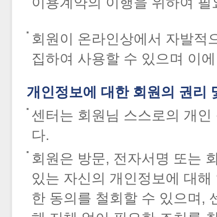
이용계약의 이행을 위하여 필
회원이 온라인상에서 자발적으
집하여 사용할 수 있으며 이에
개인정보에 대한 회원의 권리 
센터는 회원님 스스로의 개인
다.
회원은 방문, 전자서명 또는 
있는 자신의 개인정보에 대해
한 동의를 철회할 수 있으며,