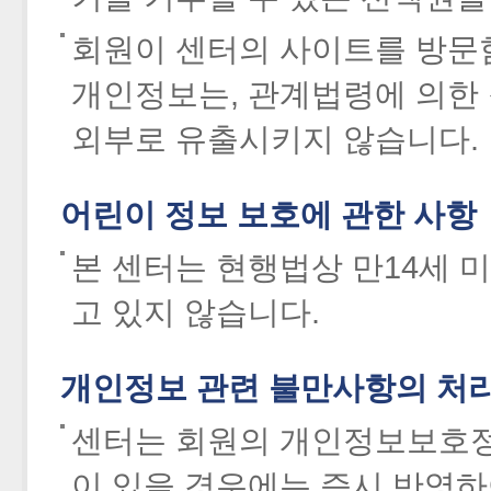
회원이 센터의 사이트를 방문
개인정보는, 관계법령에 의한 
외부로 유출시키지 않습니다.
어린이 정보 보호에 관한 사항
본 센터는 현행법상 만14세
고 있지 않습니다.
개인정보 관련 불만사항의 처
센터는 회원의 개인정보보호
이 있을 경우에는 즉시 반영하