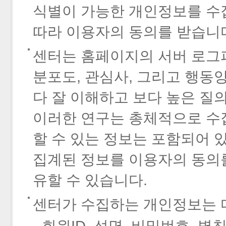
식별이 가능한 개인정보를 수
따라 이용자의 동의를 받습니
센터는 홈페이지의 서버 로그
분포도, 관심사, 그리고 행동
다 잘 이해하고 보다 높은 질
이러한 연구는 총체적으로 수집
할 수 있는 정보는 포함되어 있
집계된 정보를 이용자의 동의
유할 수 있습니다.
센터가 수집하는 개인정보는 
- 회원ID, 성명, 비밀번호, 별칭,