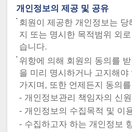
개인정보의 제공 및 공유
회원이 제공한 개인정보는 당해
지 또는 명시한 목적범위 외로
습니다.
위항에 의해 회원의 동의를 받
을 미리 명시하거나 고지해야 
가지며, 또한 언제든지 동의를
- 개인정보관리 책임자의 신원(
- 개인정보의 수집목적 및 이
- 수집하고자 하는 개인정보 