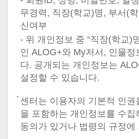
무경력, 직장(학교)명, 부서(학
신여부
- 위 개인정보 중 “직장(학교
인 ALOG+와 My저서, 인물
다. 공개되는 개인정보는 AL
설정할 수 있습니다.
센터는 이용자의 기본적 인권
을 포함하는 개인정보를 수집
동의가 있거나 법령의 규정에 