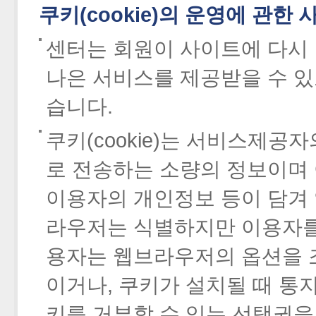
쿠키(cookie)의 운영에 관한 
센터는 회원이 사이트에 다시 
나은 서비스를 제공받을 수 
습니다.
쿠키(cookie)는 서비스제
로 전송하는 소량의 정보이며 
이용자의 개인정보 등이 담겨 
라우저는 식별하지만 이용자를
용자는 웹브라우저의 옵션을 
이거나, 쿠키가 설치될 때 통
키를 거부할 수 있는 선택권을