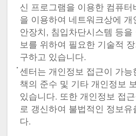
신 프로그램을 이용한 컴퓨터
을 이용하여 네트워크상에 개
안장치, 침입차단시스템 등을 
보를 위하여 필요한 기술적 장
구하고 있습니다.
센터는 개인정보 접근이 가능한
책의 준수 및 기타 개인정보 
있습니다. 또한 개인정보 접
로 갱신하여 불법적인 정보유
다.