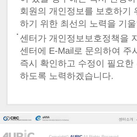
회원의 개인정보를 보호하기 위
하기 위한 최선의 노력을 기울
센터가 개인정보보호정책을 
센터에 E-Mail로 문의하여 
즉시 확인하고 수정이 필요한 
하도록 노력하겠습니다.
센터소개
|
Copyright©
AURIC
All Rights Reserved.