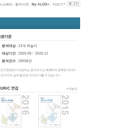
뉴스레터
|
용어사전
|
My ALOG+
|
더보기
동향기준
분석대상
: 23개 학술지
대상기간
: 2005.09 ~ 2020.12
분석건수
:
29558건
연구동향에서 제공하는 분석건수는 AURIC에 등록된 데이터
건수이며, 실제 발표된 건수와 다를 수 있습니다.
URIC연감