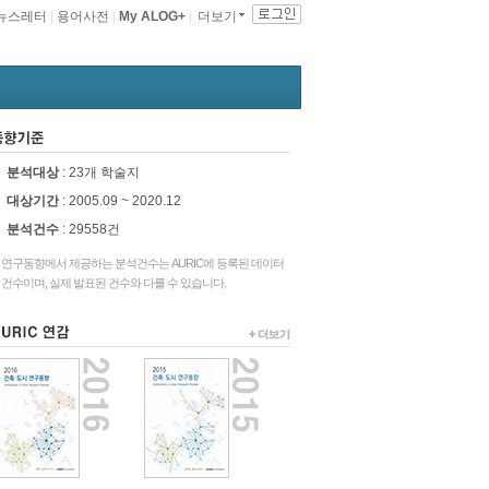
뉴스레터
|
용어사전
|
My ALOG+
|
더보기
동향기준
분석대상
: 23개 학술지
대상기간
: 2005.09 ~ 2020.12
분석건수
:
29558건
연구동향에서 제공하는 분석건수는 AURIC에 등록된 데이터
건수이며, 실제 발표된 건수와 다를 수 있습니다.
URIC연감