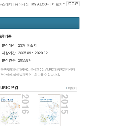
뉴스레터
|
용어사전
|
My ALOG+
|
더보기
동향기준
분석대상
: 23개 학술지
대상기간
: 2005.09 ~ 2020.12
분석건수
:
29558건
연구동향에서 제공하는 분석건수는 AURIC에 등록된 데이터
건수이며, 실제 발표된 건수와 다를 수 있습니다.
URIC연감