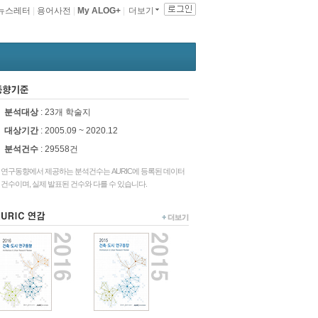
뉴스레터
|
용어사전
|
My ALOG+
|
더보기
동향기준
분석대상
: 23개 학술지
대상기간
: 2005.09 ~ 2020.12
분석건수
:
29558건
연구동향에서 제공하는 분석건수는 AURIC에 등록된 데이터
건수이며, 실제 발표된 건수와 다를 수 있습니다.
URIC연감