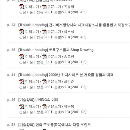
p.
18
[특집기획] 건설산업의 E-business
미리보기
/
원문보기
/ 유봉열
건설기술ㅣ쌍용:2001. 봄호(v.18) (2001-03)
p.
24
[Trouble shooting] 전기비저항탐사와 지표지질조사를 활용한 지하정
미리보기
/
원문보기
/ 박부성
건설기술ㅣ쌍용:2001. 봄호(v.18) (2001-03)
p.
36
[Trouble shooting] 토목구조물과 Shop Drawing
미리보기
/
원문보기
/ 송충한
건설기술ㅣ쌍용:2001. 봄호(v.18) (2001-03)
p.
41
[Trouble shooting] 2000년 하자사례로 본 건축물 결함과 대책
미리보기
/
원문보기
/ 최익준
건설기술ㅣ쌍용:2001. 봄호(v.18) (2001-03)
p.
46
[기술강좌] LINING의 이해
미리보기
/
원문보기
/ 박종복
건설기술ㅣ쌍용:2001. 봄호(v.18) (2001-03)
p.
52
[기술강좌] 건축 구조물(RC)에서의 각종 조인트