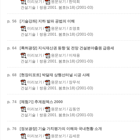
미리보기
/
원문보기
/ 한덕희
건설기술ㅣ쌍용:2001. 봄호(v.18) (2001-03)
p.
56
[기술강좌] 지하 발파 공법의 이해
미리보기
/
원문보기
/ 조영호
건설기술ㅣ쌍용:2001. 봄호(v.18) (2001-03)
p.
64
[특허광장] 지식재산권 동향 및 전망
건설분야출원 급증세
미리보기
/
원문보기
/ 이재용
건설기술ㅣ쌍용:2001. 봄호(v.18) (2001-03)
p.
68
[현장리포트] 박달재 상행선터널 시공 사례
미리보기
/
원문보기
/ 장무석
건설기술ㅣ쌍용:2001. 봄호(v.18) (2001-03)
p.
74
[체험기] 추계컴덱스 2000
미리보기
/
원문보기
/ 김동연
건설기술ㅣ쌍용:2001. 봄호(v.18) (2001-03)
p.
76
[정보광장] 기술 가치평가의 이해와 국내현황 소개
미리보기
/
원문보기
/ 김세운