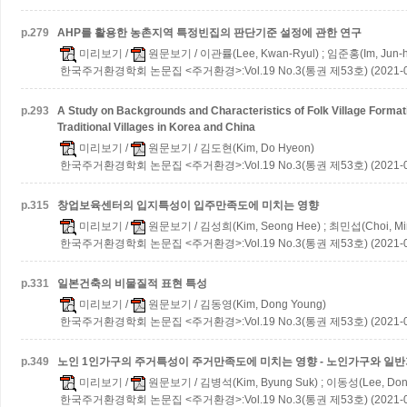
p.
279
AHP를 활용한 농촌지역 특정빈집의 판단기준 설정에 관한 연구
미리보기
/
원문보기
/ 이관률(Lee, Kwan-Ryul) ; 임준홍(Im, Jun-
한국주거환경학회 논문집 <주거환경>:Vol.19 No.3(통권 제53호) (2021-0
p.
293
A Study on Backgrounds and Characteristics of Folk Village Forma
Traditional Villages in Korea and China
미리보기
/
원문보기
/ 김도현(Kim, Do Hyeon)
한국주거환경학회 논문집 <주거환경>:Vol.19 No.3(통권 제53호) (2021-0
p.
315
창업보육센터의 입지특성이 입주만족도에 미치는 영향
미리보기
/
원문보기
/ 김성희(Kim, Seong Hee) ; 최민섭(Choi, Mi
한국주거환경학회 논문집 <주거환경>:Vol.19 No.3(통권 제53호) (2021-0
p.
331
일본건축의 비물질적 표현 특성
미리보기
/
원문보기
/ 김동영(Kim, Dong Young)
한국주거환경학회 논문집 <주거환경>:Vol.19 No.3(통권 제53호) (2021-0
p.
349
노인 1인가구의 주거특성이 주거만족도에 미치는 영향 - 노인가구와 일반
미리보기
/
원문보기
/ 김병석(Kim, Byung Suk) ; 이동성(Lee, Don
한국주거환경학회 논문집 <주거환경>:Vol.19 No.3(통권 제53호) (2021-0