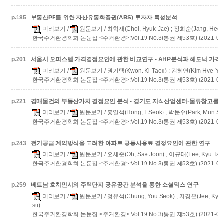
p.
185
부동산PF를 위한 자산유동화증권(ABS) 투자자 특성분석
미리보기
/
원문보기
/ 최혁재(Choi, Hyuk-Jae) ; 장희순(Jang, He
한국주거환경학회 논문집 <주거환경>:Vol.19 No.3(통권 제53호) (2021-0
p.
201
서울시 오피스텔 가격결정요인에 관한 비교연구 - AHP분석과 헤도닉 가
미리보기
/
원문보기
/ 권기택(Kwon, Ki-Taeg) ; 김혜연(Kim Hye-Y
한국주거환경학회 논문집 <주거환경>:Vol.19 No.3(통권 제53호) (2021-0
p.
221
경매물건의 부동산가치 결정요인 분석 - 경기도 지식산업센터·물류창고를 
미리보기
/
원문보기
/ 홍일석(Hong, Il Seok) ; 박문수(Park, Mun 
한국주거환경학회 논문집 <주거환경>:Vol.19 No.3(통권 제53호) (2021-0
p.
243
전기공급 계약방식을 고려한 아파트 공동사용료 결정요인에 관한 연구
미리보기
/
원문보기
/ 오세준(Oh, Sae Joon) ; 이규태(Lee, Kyu Ta
한국주거환경학회 논문집 <주거환경>:Vol.19 No.3(통권 제53호) (2021-0
p.
259
베트남 호치민시의 주택단지 공유공간 분석을 통한 소셜믹스 연구
미리보기
/
원문보기
/ 정유석(Chung, You Seok) ; 지경은(Jee, Ky
su)
한국주거환경학회 논문집 <주거환경>:Vol.19 No.3(통권 제53호) (2021-0