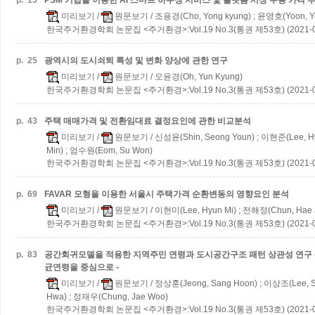
p.
15
PSM 기법을 이용한 AI 스마트 하우징 서비스 및 플랫폼 시장 수용 가격 
미리보기
/
원문보기
/ 조용경(Cho, Yong kyung) ; 윤영호(Yoon, Y
한국주거환경학회 논문집 <주거환경>:Vol.19 No.3(통권 제53호) (2021-0
p.
25
광역시의 도시쇠퇴 특성 및 변화 양상에 관한 연구
미리보기
/
원문보기
/ 오윤경(Oh, Yun Kyung)
한국주거환경학회 논문집 <주거환경>:Vol.19 No.3(통권 제53호) (2021-0
p.
43
주택 매매가격 및 전환임대료 결정요인에 관한 비교분석
미리보기
/
원문보기
/ 신성윤(Shin, Seong Youn) ; 이현준(Lee, H
Min) ; 엄수원(Eom, Su Won)
한국주거환경학회 논문집 <주거환경>:Vol.19 No.3(통권 제53호) (2021-0
p.
69
FAVAR 모형을 이용한 서울시 주택가격 순환변동의 영향요인 분석
미리보기
/
원문보기
/ 이현미(Lee, Hyun Mi) ; 전해정(Chun, Hae 
한국주거환경학회 논문집 <주거환경>:Vol.19 No.3(통권 제53호) (2021-0
p.
83
공간회귀모델을 적용한 지역주민 연령과 도시공간구조 패턴 상관성 연구 -
균연령을 중심으로 -
미리보기
/
원문보기
/ 정상훈(Jeong, Sang Hoon) ; 이상조(Lee, S
Hwa) ; 정재우(Chung, Jae Woo)
한국주거환경학회 논문집 <주거환경>:Vol.19 No.3(통권 제53호) (2021-0