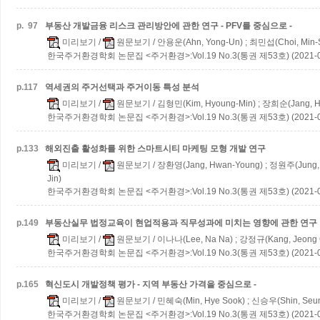
p.
97
부동산 개발금융 리스크 관리방안에 관한 연구 - PFV를 중심으로 -
미리보기
/
원문보기
/ 안용운(Ahn, Yong-Un) ; 최민섭(Choi, Min-
한국주거환경학회 논문집 <주거환경>:Vol.19 No.3(통권 제53호) (2021-0
p.
117
역세권의 주거선택과 주거이동 특성 분석
미리보기
/
원문보기
/ 김형민(Kim, Hyoung-Min) ; 장희순(Jang, H
한국주거환경학회 논문집 <주거환경>:Vol.19 No.3(통권 제53호) (2021-0
p.
133
해외진출 활성화를 위한 스마트시티 마케팅 모형 개발 연구
미리보기
/
원문보기
/ 장환영(Jang, Hwan-Young) ; 정원주(Jung, 
Jin)
한국주거환경학회 논문집 <주거환경>:Vol.19 No.3(통권 제53호) (2021-0
p.
149
부동산실무 법정교육이 현업적용과 직무성과에 미치는 영향에 관한 연구
미리보기
/
원문보기
/ 이나나(Lee, Na Na) ; 강정규(Kang, Jeong 
한국주거환경학회 논문집 <주거환경>:Vol.19 No.3(통권 제53호) (2021-0
p.
165
혁신도시 개발정책 평가 - 지역 부동산 가격을 중심으로 -
미리보기
/
원문보기
/ 민혜숙(Min, Hye Sook) ; 신승우(Shin, Seu
한국주거환경학회 논문집 <주거환경>:Vol.19 No.3(통권 제53호) (2021-0