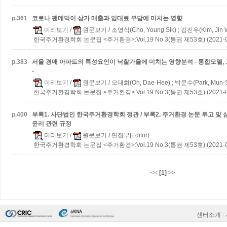
p.
361
코로나 팬데믹이 상가 매출과 임대료 부담에 미치는 영향
미리보기
/
원문보기
/ 조영식(Cho, Young Sik) ; 김진우(Kim, Jin 
한국주거환경학회 논문집 <주거환경>:Vol.19 No.3(통권 제53호) (2021-0
p.
383
서울 경매 아파트의 특성요인이 낙찰가율에 미치는 영향분석 - 통합모델, 
-
미리보기
/
원문보기
/ 오대희(Oh, Dae-Hee) ; 박문수(Park, Mun-
한국주거환경학회 논문집 <주거환경>:Vol.19 No.3(통권 제53호) (2021-0
p.
400
부록1. 사단법인 한국주거환경학회 정관 / 부록2. 주거환경 논문 투고 및 심
윤리 관련 규정
미리보기
/
원문보기
/ 편집부[Editor)
한국주거환경학회 논문집 <주거환경>:Vol.19 No.3(통권 제53호) (2021-0
<<
[1]
>>
센터소개
|