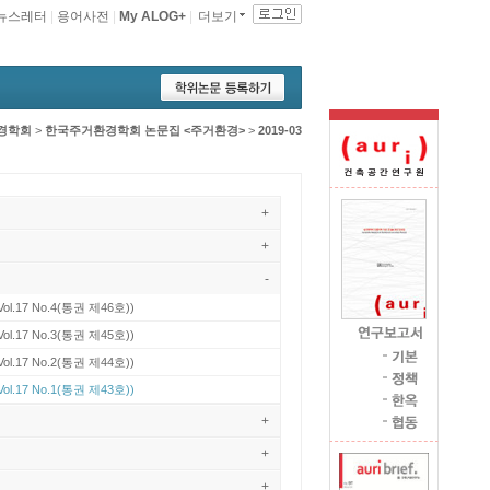
뉴스레터
|
용어사전
|
My ALOG+
|
더보기
경학회
>
한국주거환경학회 논문집 <주거환경>
>
2019-03
+
+
-
Vol.17 No.4(통권 제46호))
Vol.17 No.3(통권 제45호))
Vol.17 No.2(통권 제44호))
Vol.17 No.1(통권 제43호))
+
+
+