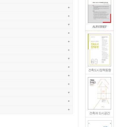
+
+
+
AURI BRIEF
+
+
+
+
+
건축도시정책동향
+
+
+
+
+
건축과 도시공간