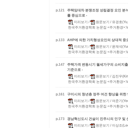
p.
121
주택임대차 분쟁조정 성립결정 요인 분
를 중심으로 -
미리보기
/
원문보기
/ 유경호(Yu,
한국주거환경학회 논문집 <주거환경>:Vol.17
p.
133
AHP에 의한 가치형성요인의 상대적 중요
미리보기
/
원문보기
/ 윤재석(Yun,
한국주거환경학회 논문집 <주거환경>:Vol.17
p.
147
주택가격 변동시기 월세가구의 소비지출 
기준으로 -
미리보기
/
원문보기
/ 김진우(Kim
한국주거환경학회 논문집 <주거환경>:Vol.17
p.
161
구미시의 청년층 정주 여건 향상을 위한
미리보기
/
원문보기
/ 여준기(Yeo
한국주거환경학회 논문집 <주거환경>:Vol.17
p.
173
경남혁신도시 건설이 진주시의 인구 및 
미리보기
/
원문보기
/ 이상조(Lee