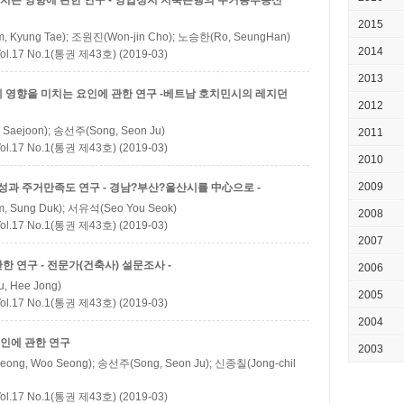
는 영향에 관한 연구 - 영업정지 저축은행의 주거용부동산
2015
, Kyung Tae); 조원진(Won-jin Cho); 노승한(Ro, SeungHan)
2014
 No.1(통권 제43호) (2019-03)
2013
 영향을 미치는 요인에 관한 연구 -베트남 호치민시의 레지던
2012
Saejoon); 송선주(Song, Seon Ju)
2011
 No.1(통권 제43호) (2019-03)
2010
2009
 주거만족도 연구 - 경남?부산?울산시를 中心으로 -
, Sung Duk); 서유석(Seo You Seok)
2008
 No.1(통권 제43호) (2019-03)
2007
 연구 - 전문가(건축사) 설문조사 -
2006
, Hee Jong)
2005
 No.1(통권 제43호) (2019-03)
2004
인에 관한 연구
2003
ong, Woo Seong); 송선주(Song, Seon Ju); 신종칠(Jong-chil
 No.1(통권 제43호) (2019-03)