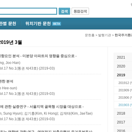
문헌홈
>
발행기관
>
한국주거환
19년 3월
요인 분석 - 미분양 아파트의 영향을 중심으로 -
2021
g, Joo Han)
2020
 No.1(통권 제43호) (2019-03)
2019
관한 분석
201912
(
 Hee-sun)
201909
(
 No.1(통권 제43호) (2019-03)
201906
(
201903
(
 관한 실증연구 - 서울지역 골목형 시장을 대상으로 -
, Sung Hyun); 김기홍(Kim, Ki Hong); 김재태(Kim, JaeTae)
2018
 No.1(통권 제43호) (2019-03)
2017
2016