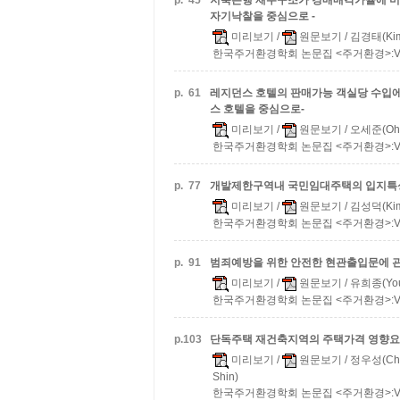
p.
45
저축은행 재무구조가 경매매각가율에 미치
자기낙찰을 중심으로 -
미리보기
/
원문보기
/ 김경태(Kim
한국주거환경학회 논문집 <주거환경>:Vol.17
p.
61
레지던스 호텔의 판매가능 객실당 수입에
스 호텔을 중심으로-
미리보기
/
원문보기
/ 오세준(Oh 
한국주거환경학회 논문집 <주거환경>:Vol.17
p.
77
개발제한구역내 국민임대주택의 입지특성과
미리보기
/
원문보기
/ 김성덕(Kim
한국주거환경학회 논문집 <주거환경>:Vol.17
p.
91
범죄예방을 위한 안전한 현관출입문에 관한
미리보기
/
원문보기
/ 유희종(You
한국주거환경학회 논문집 <주거환경>:Vol.17
p.
103
단독주택 재건축지역의 주택가격 영향요
미리보기
/
원문보기
/ 정우성(Che
Shin)
한국주거환경학회 논문집 <주거환경>:Vol.17