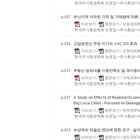
한국주거환경학회 논문집 <주거환경>:Vol.17
p.
187
부산지역 아파트 가격 및 거래량에 따른
미리보기
/
원문보기
/ 오윤경(Oh,
한국주거환경학회 논문집 <주거환경>:Vol.17
p.
201
고압송전선 주변 지가의 스티그마 효과
미리보기
/
원문보기
/ 오현식(Oh,
한국주거환경학회 논문집 <주거환경>:Vol.17
p.
215
부동산 담보대출 이용만족도 및 재이용
미리보기
/
원문보기
/ 구재유(Koo,
한국주거환경학회 논문집 <주거환경>:Vol.17
p.
237
A Study on Effects of Regional Econo
Big Local Cities - Focused on Gwangju
미리보기
/
원문보기
/ 박덕연(Park
한국주거환경학회 논문집 <주거환경>:Vol.17
p.
253
보상액의 적절성 판단에 관한 연구 - 실
미리보기
/
원문보기
/ 장인규(Cha