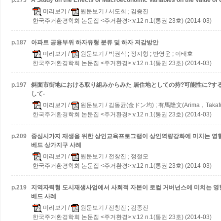
p.
173
A Study on the Effects of Macroeconomic Variables on the Value of O
미리보기
/
원문보기
/ 서도희 ; 김종진
한국주거환경학회 논문집 <주거환경>:v.12 n.1(통권 23호) (2014-03)
p.
187
아파트 공용부위 하자유형 분류 및 하자 저감방안
미리보기
/
원문보기
/ 박권식 ; 정지형 ; 반영운 ; 이태호
한국주거환경학회 논문집 <주거환경>:v.12 n.1(통권 23호) (2014-03)
p.
197
斜面市街地における取り組みからみた 居住地としての持?可能性に?する
して-
미리보기
/
원문보기
/ 김동균(金ドン均) ; 有馬隆文(Arima，Takafum
한국주거환경학회 논문집 <주거환경>:v.12 n.1(통권 23호) (2014-03)
p.
209
중심시가지 재생을 위한 상인교육프로그램이 상인역량강화에 미치는 영
베드 상가지구 사례
미리보기
/
원문보기
/ 전창진 ; 정철모
한국주거환경학회 논문집 <주거환경>:v.12 n.1(통권 23호) (2014-03)
p.
219
지역자력형 도시재생사업에서 사회적 자본이 로컬 거버넌스에 미치는 
베드 사례
미리보기
/
원문보기
/ 전창진 ; 김종진
한국주거환경학회 논문집 <주거환경>:v.12 n.1(통권 23호) (2014-03)