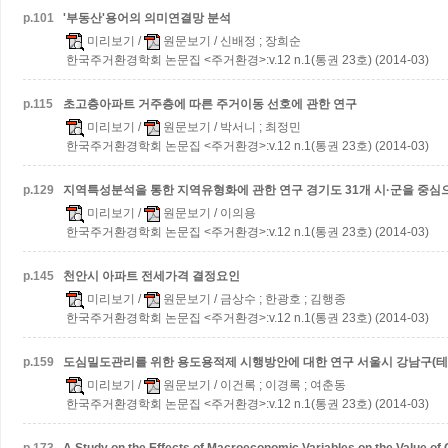
p.
101
'부동산'용어의 의미연결망 분석
미리보기
/
원문보기
/ 신배정 ; 장희순
한국주거환경학회 논문집 <주거환경>:v.12 n.1(통권 23호) (2014-03)
p.
115
초고층아파트 거주층에 따른 주거이동 선호에 관한 연구
미리보기
/
원문보기
/ 박서니 ; 최정민
한국주거환경학회 논문집 <주거환경>:v.12 n.1(통권 23호) (2014-03)
p.
129
지역특성분석을 통한 지역유형화에 관한 연구
경기도 31개 시·군을 중심
미리보기
/
원문보기
/ 이의용
한국주거환경학회 논문집 <주거환경>:v.12 n.1(통권 23호) (2014-03)
p.
145
천안시 아파트 전세가격 결정요인
미리보기
/
원문보기
/ 금상수 ; 한광호 ; 김행종
한국주거환경학회 논문집 <주거환경>:v.12 n.1(통권 23호) (2014-03)
p.
159
도심밀도관리를 위한 용도용적제 시행방안에 대한 연구
서울시 강남구(
미리보기
/
원문보기
/ 이건록 ; 이경록 ; 여춘동
한국주거환경학회 논문집 <주거환경>:v.12 n.1(통권 23호) (2014-03)