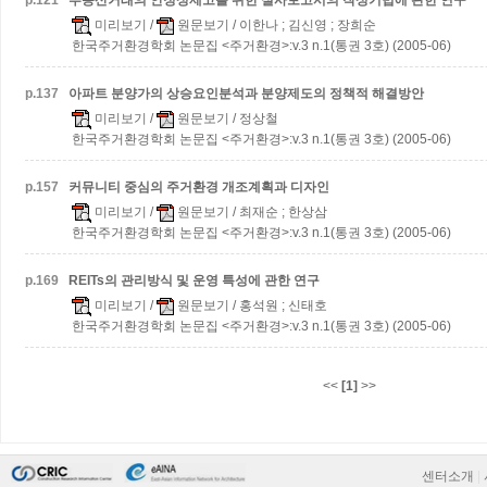
p.
121
부동산거래의 안정성제고를 위한 실사보고서의 작성기법에 관한 연구
미리보기
/
원문보기
/ 이한나 ; 김신영 ; 장희순
한국주거환경학회 논문집 <주거환경>:v.3 n.1(통권 3호) (2005-06)
p.
137
아파트 분양가의 상승요인분석과 분양제도의 정책적 해결방안
미리보기
/
원문보기
/ 정상철
한국주거환경학회 논문집 <주거환경>:v.3 n.1(통권 3호) (2005-06)
p.
157
커뮤니티 중심의 주거환경 개조계획과 디자인
미리보기
/
원문보기
/ 최재순 ; 한상삼
한국주거환경학회 논문집 <주거환경>:v.3 n.1(통권 3호) (2005-06)
p.
169
REITs의 관리방식 및 운영 특성에 관한 연구
미리보기
/
원문보기
/ 홍석원 ; 신태호
한국주거환경학회 논문집 <주거환경>:v.3 n.1(통권 3호) (2005-06)
<<
[1]
>>
센터소개
|