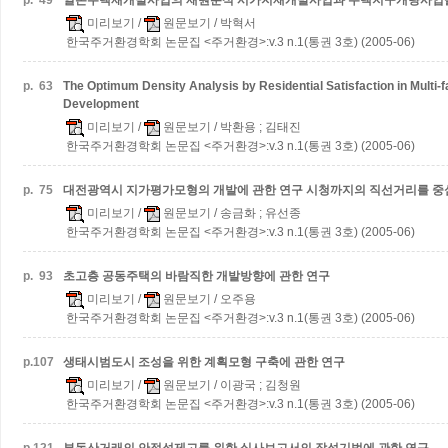
p.
49
일본주택재개발사업의 재원분석
시가지재개발사업과 주택지구개량사업
미리보기
/
원문보기
/ 박혁서
한국주거환경학회 논문집 <주거환경>:v.3 n.1(통권 3호) (2005-06)
p.
63
The Optimum Density Analysis by Residential Satisfaction in Multi-
Development
미리보기
/
원문보기
/ 박환용 ; 김태진
한국주거환경학회 논문집 <주거환경>:v.3 n.1(통권 3호) (2005-06)
p.
75
대전광역시 지가평가모형의 개발에 관한 연구
시청까지의 직선거리를 중
미리보기
/
원문보기
/ 송금화 ; 유선종
한국주거환경학회 논문집 <주거환경>:v.3 n.1(통권 3호) (2005-06)
p.
93
초고층 공동주택의 바람직한 개발방향에 관한 연구
미리보기
/
원문보기
/ 오주용
한국주거환경학회 논문집 <주거환경>:v.3 n.1(통권 3호) (2005-06)
p.
107
생태시범도시 조성을 위한 계획모형 구축에 관한 연구
미리보기
/
원문보기
/ 이광국 ; 김청원
한국주거환경학회 논문집 <주거환경>:v.3 n.1(통권 3호) (2005-06)