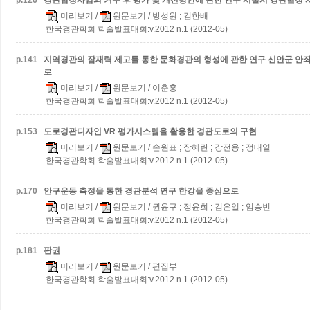
p.
126
경관협정사업의 거주 후 평가 및 개선방안에 관한 연구
서울시 경관협정 
미리보기
/
원문보기
/ 방성원 ; 김한배
한국경관학회 학술발표대회:v.2012 n.1 (2012-05)
p.
141
지역경관의 잠재력 제고를 통한 문화경관의 형성에 관한 연구
신안군 안좌
로
미리보기
/
원문보기
/ 이춘홍
한국경관학회 학술발표대회:v.2012 n.1 (2012-05)
p.
153
도로경관디자인 VR 평가시스템을 활용한 경관도로의 구현
미리보기
/
원문보기
/ 손원표 ; 장혜란 ; 강전용 ; 정태열
한국경관학회 학술발표대회:v.2012 n.1 (2012-05)
p.
170
안구운동 측정을 통한 경관분석 연구
한강을 중심으로
미리보기
/
원문보기
/ 권윤구 ; 정윤희 ; 김은일 ; 임승빈
한국경관학회 학술발표대회:v.2012 n.1 (2012-05)
p.
181
판권
미리보기
/
원문보기
/ 편집부
한국경관학회 학술발표대회:v.2012 n.1 (2012-05)