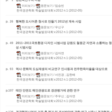
p.
1
경관학연구의 지평
미리보기
/
원문보기
/ 임승빈
한국경관학회 학술발표대회:v.2012 n.1 (2012-05)
p.
26
행복한 도시어촌 청사포 만들기 2012년 계속 사업
미리보기
/
원문보기
/ 우신구
한국경관학회 학술발표대회:v.2012 n.1 (2012-05)
p.
49
2011~2011국토환경 디자인 시범사업
강원도 철원군 자연과 소통하는 
성 시범사업
미리보기
/
원문보기
/ 김아연
한국경관학회 학술발표대회:v.2012 n.1 (2012-05)
p.
93
역사·문화적 도심재생의 비교연구
인사동과 전주한옥마을을 대상으로
미리보기
/
원문보기
/ 서진경 ; 김한배
한국경관학회 학술발표대회:v.2012 n.1 (2012-05)
p.
107
태안 안면도 해안관광도로 경관평가에 관한 연구
미리보기
/
원문보기
/ 주우신 ; 김아연
한국경관학회 학술발표대회:v.2012 n.1 (2012-05)