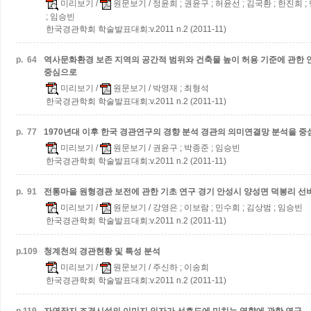
미리보기
/
원문보기
/ 정윤희 ; 권윤구 ; 허윤선 ; 김국환 ; 한진희 ;
; 임승빈
한국경관학회 학술발표대회:v.2011 n.2 (2011-11)
p.
64
역사문화환경 보존 지역의 공간적 범위와 건축물 높이 허용 기준에 관한
중심으로
미리보기
/
원문보기
/ 박영재 ; 최형석
한국경관학회 학술발표대회:v.2011 n.2 (2011-11)
p.
77
1970년대 이후 한국 경관연구의 경향 분석
경관의 의미연결망 분석을 중
미리보기
/
원문보기
/ 권윤구 ; 박종준 ; 임승빈
한국경관학회 학술발표대회:v.2011 n.2 (2011-11)
p.
91
전통마을 원형경관 보전에 관한 기초 연구
경기 안성시 양성면 덕봉리 
미리보기
/
원문보기
/ 강영은 ; 이보람 ; 민수희 ; 김상범 ; 임승빈
한국경관학회 학술발표대회:v.2011 n.2 (2011-11)
p.
109
청계천의 경관현황 및 특성 분석
미리보기
/
원문보기
/ 주신하 ; 이송희
한국경관학회 학술발표대회:v.2011 n.2 (2011-11)