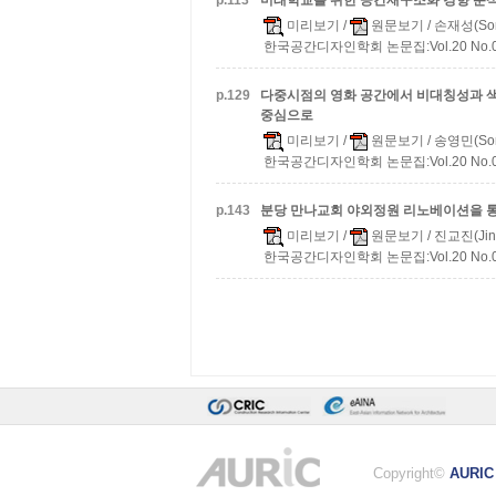
p.
113
미래학교를 위한 공간재구조화 경향 분석
미리보기
/
원문보기
/ 손재성(Son
한국공간디자인학회 논문집:Vol.20 No.06 
p.
129
다중시점의 영화 공간에서 비대칭성과 색
중심으로
미리보기
/
원문보기
/ 송영민(Son
한국공간디자인학회 논문집:Vol.20 No.06 
p.
143
분당 만나교회 야외정원 리노베이션을 통
미리보기
/
원문보기
/ 진교진(Jin,
한국공간디자인학회 논문집:Vol.20 No.06 
Copyright©
AURIC