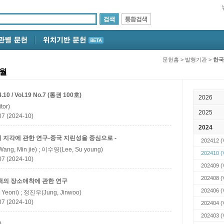
문헌홈
>
발행기관
>
한국
0월
/ Vol.19 No.7 (통권 100호)
2026
tor)
2025
(2024-10)
2024
 지각에 관한 연구-중국 지린성을 중심으로 -
202412
(
g, Min jie) ; 이수영(Lee, Su young)
202410
(
(2024-10)
202409
(
202408
(
객의 장소애착에 관한 연구
202406
(
Yeoni) ; 정진우(Jung, Jinwoo)
(2024-10)
202404
(
202403
(