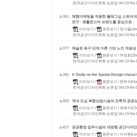
한국공간디자인학회 논문집:Vol.19 No.07 
p.
361
체험마케팅을 적용한 플래그십 스토어의 
연구 - 젠틀몬스터 브랜드를 중심으로 -
미리보기
/
원문보기
/ 정가을(Jeon
한국공간디자인학회 논문집:Vol.19 No.07 
p.
377
매슬로 욕구 단계 이론 기반 노인 적응성
미리보기
/
원문보기
/ 주창호(Zhu,
한국공간디자인학회 논문집:Vol.19 No.07 
p.
391
A Study on the Spatial Design chara
미리보기
/
원문보기
/ 한옥석(Han,
한국공간디자인학회 논문집:Vol.19 No.07 
p.
403
국내 도심 복합상업시설의 건축적 공공성
미리보기
/
원문보기
/ 최예지(Choi
한국공간디자인학회 논문집:Vol.19 No.07 
p.
417
공공행정 업무시설의 개방형 공간디자인
미리보기
/
원문보기
/ 이석현(Lee