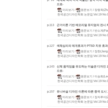
p.
99
세계화 속의 지역 박물관: 중국 지역 박
으로-
미리보기
/
원문보기
/ 장령옥(Zhan
한국공간디자인학회 논문집:Vol.19 No.07 
p.
113
근거이론 기반 메모리얼 뮤지엄의 전시 
미리보기
/
원문보기
/ 반소계(Fan,
한국공간디자인학회 논문집:Vol.19 No.07 
p.
127
색채심리의 매개효과가 PTSD 치유 효과에
미리보기
/
원문보기
/ 장한(Jang,
한국공간디자인학회 논문집:Vol.19 No.07 
p.
143
신체 움직임을 유도하는 미술관 디자인 
으로-
미리보기
/
원문보기
/ 이승희(Lee
한국공간디자인학회 논문집:Vol.19 No.07 
p.
157
유니버설 디자인 이론에 따른 중국 도시
미리보기
/
원문보기
/ 장자루이(Zha
한국공간디자인학회 논문집:Vol.19 No.07 