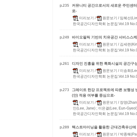
p.
235
커뮤니티 공간으로서의 새로운 주민센터 
로-
미리보기
/
원문보기
/ 임혜선(Lim,
한국공간디자인학회 논문집:Vol.19 No.07 
p.
249
바이오필릭 기반의 치유공간 서비스스케
미리보기
/
원문보기
/ 김세련(Kim,
한국공간디자인학회 논문집:Vol.19 No.07 
p.
261
디자인 진흥을 위한 특화시설의 공간구성
미리보기
/
원문보기
/ 이송희(Lee,
한국공간디자인학회 논문집:Vol.19 No.07 
p.
273
그레이트 한강 프로젝트에 따른 보행성 
(안) 적용 여부를 중심으로-
미리보기
/
원문보기
/ 장영(Zhang
인(Lee, Jane) ; 이은결(Lee, Eun-Gyeol
한국공간디자인학회 논문집:Vol.19 No.07 
p.
289
텍스트마이닝을 활용한 근대건축유산에 
미리보기
/
원문보기
/ 박종혜(Par