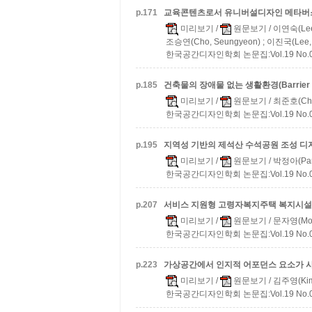
p.
171
교육콘텐츠로서 유니버설디자인 메타버
미리보기
/
원문보기
/ 이연숙(Lee,
조승연(Cho, Seungyeon) ; 이진국(Lee, 
한국공간디자인학회 논문집:Vol.19 No.07 
p.
185
건축물의 장애물 없는 생활환경(Barrier
미리보기
/
원문보기
/ 최준호(Cho
한국공간디자인학회 논문집:Vol.19 No.07 
p.
195
지역성 기반의 제석산 수석공원 조성 디
미리보기
/
원문보기
/ 박정아(Par
한국공간디자인학회 논문집:Vol.19 No.07 
p.
207
서비스 지원형 고령자복지주택 복지시설 
미리보기
/
원문보기
/ 문자영(Moo
한국공간디자인학회 논문집:Vol.19 No.07 
p.
223
가상공간에서 인지적 어포던스 요소가 
미리보기
/
원문보기
/ 김주영(Kim,
한국공간디자인학회 논문집:Vol.19 No.07 