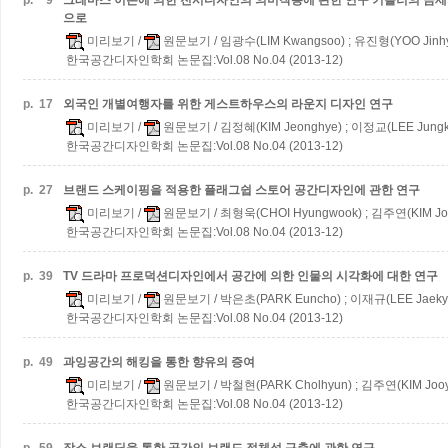
p.
9
그레마스 이론에 의한 전시디자인의 의미작용에 관한 연구
키슬러의 금세
으로
미리보기
/
원문보기
/ 임광수(LIM Kwangsoo) ; 유진형(YOO Jinh
한국공간디자인학회 논문집:Vol.08 No.04 (2013-12)
p.
17
외국인 개별여행자를 위한 게스트하우스의 라운지 디자인 연구
미리보기
/
원문보기
/ 김정혜(KIM Jeonghye) ; 이정교(LEE Jungk
한국공간디자인학회 논문집:Vol.08 No.04 (2013-12)
p.
27
브랜드 스케이핑을 적용한 플래그쉽 스토어 공간디자인에 관한 연구
미리보기
/
원문보기
/ 최형욱(CHOI Hyungwook) ; 김주연(KIM Jo
한국공간디자인학회 논문집:Vol.08 No.04 (2013-12)
p.
39
TV 드라마 프로덕션디자인에서 공간에 의한 인물의 시각화에 대한 연구
미리보기
/
원문보기
/ 박은초(PARK Euncho) ; 이재규(LEE Jaeky
한국공간디자인학회 논문집:Vol.08 No.04 (2013-12)
p.
49
과잉공간의 해킹을 통한 향유의 증여
미리보기
/
원문보기
/ 박철현(PARK Cholhyun) ; 김주연(KIM Joo
한국공간디자인학회 논문집:Vol.08 No.04 (2013-12)