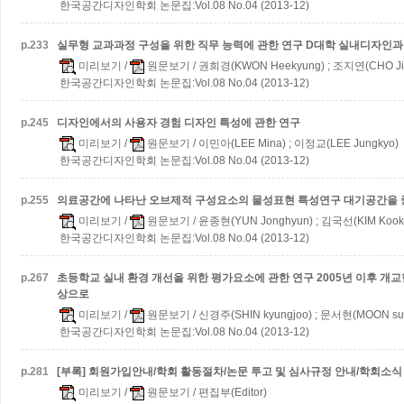
한국공간디자인학회 논문집:Vol.08 No.04 (2013-12)
p.
233
실무형 교과과정 구성을 위한 직무 능력에 관한 연구
D대학 실내디자인과
미리보기
/
원문보기
/ 권희경(KWON Heekyung) ; 조지연(CHO Ji
한국공간디자인학회 논문집:Vol.08 No.04 (2013-12)
p.
245
디자인에서의 사용자 경험 디자인 특성에 관한 연구
미리보기
/
원문보기
/ 이민아(LEE Mina) ; 이정교(LEE Jungkyo)
한국공간디자인학회 논문집:Vol.08 No.04 (2013-12)
p.
255
의료공간에 나타난 오브제적 구성요소의 물성표현 특성연구
대기공간을 
미리보기
/
원문보기
/ 윤종현(YUN Jonghyun) ; 김국선(KIM Kook
한국공간디자인학회 논문집:Vol.08 No.04 (2013-12)
p.
267
초등학교 실내 환경 개선을 위한 평가요소에 관한 연구
2005년 이후 개
상으로
미리보기
/
원문보기
/ 신경주(SHIN kyungjoo) ; 문서현(MOON su
한국공간디자인학회 논문집:Vol.08 No.04 (2013-12)
p.
281
[부록] 회원가입안내/학회 활동절차/논문 투고 및 심사규정 안내/학회소식
미리보기
/
원문보기
/ 편집부(Editor)