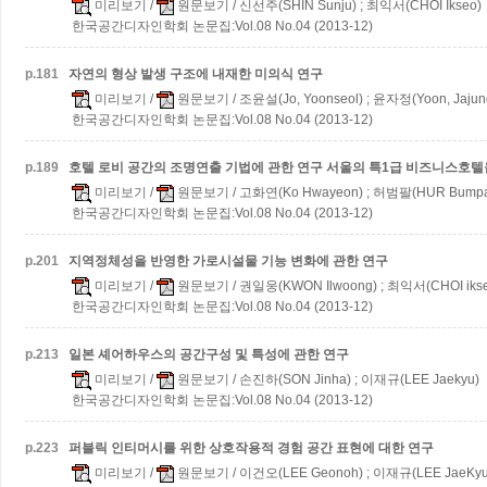
미리보기
/
원문보기
/ 신선주(SHIN Sunju) ; 최익서(CHOI Ikseo)
한국공간디자인학회 논문집:Vol.08 No.04 (2013-12)
p.
181
자연의 형상 발생 구조에 내재한 미의식 연구
미리보기
/
원문보기
/ 조윤설(Jo, Yoonseol) ; 윤자정(Yoon, Jajun
한국공간디자인학회 논문집:Vol.08 No.04 (2013-12)
p.
189
호텔 로비 공간의 조명연출 기법에 관한 연구
서울의 특1급 비즈니스호텔
미리보기
/
원문보기
/ 고화연(Ko Hwayeon) ; 허범팔(HUR Bumpa
한국공간디자인학회 논문집:Vol.08 No.04 (2013-12)
p.
201
지역정체성을 반영한 가로시설물 기능 변화에 관한 연구
미리보기
/
원문보기
/ 권일웅(KWON Ilwoong) ; 최익서(CHOI iks
한국공간디자인학회 논문집:Vol.08 No.04 (2013-12)
p.
213
일본 셰어하우스의 공간구성 및 특성에 관한 연구
미리보기
/
원문보기
/ 손진하(SON Jinha) ; 이재규(LEE Jaekyu)
한국공간디자인학회 논문집:Vol.08 No.04 (2013-12)
p.
223
퍼블릭 인티머시를 위한 상호작용적 경험 공간 표현에 대한 연구
미리보기
/
원문보기
/ 이건오(LEE Geonoh) ; 이재규(LEE JaeKyu