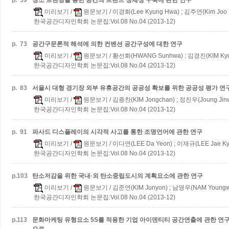
p.
59
장소 브랜딩을 통한 공간의 브랜드 정체성 구축에 관한 연구
미리보기
/
원문보기
/ 이경화(Lee Kyung Hwa) ; 김주연(Kim Joo 
한국공간디자인학회 논문집:Vol.08 No.04 (2013-12)
p.
73
공간구문론적 해석에 의한 컨벤션 공간구성에 대한 연구
미리보기
/
원문보기
/ 황선화(HWANG Sunhwa) ; 김경진(KIM Kyun
한국공간디자인학회 논문집:Vol.08 No.04 (2013-12)
p.
83
서울시 대형 경기장 외부 유휴공간의 공공성 확보를 위한 공공성 평가 연
미리보기
/
원문보기
/ 김종찬(KIM Jongchan) ; 정진우(Joung Jin
한국공간디자인학회 논문집:Vol.08 No.04 (2013-12)
p.
91
파사드 디스플레이의 시각적 사고를 통한 조명언어에 관한 연구
미리보기
/
원문보기
/ 이다연(LEE Da Yeon) ; 이재규(LEE Jae Ky
한국공간디자인학회 논문집:Vol.08 No.04 (2013-12)
p.
103
탄소저감을 위한 국내·외 탄소중립도시의 계획요소에 관한 연구
미리보기
/
원문보기
/ 김준연(KIM Junyon) ; 남영우(NAM Young
한국공간디자인학회 논문집:Vol.08 No.04 (2013-12)
p.
113
문화마케팅 유형요소 5S를 적용한 기업 아이덴티티 공간연출에 관한 연