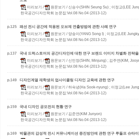
으로
미리보기
/
원문보기
/ 신승수(SHIN Seung Su) ; 이정교(LEE Jung
한국공간디자인학회 논문집:Vol.08 No.04 (2013-12)
p.
125
패션 전시 공간에 적용된 오브제 연출방법에 관한 사례 연구
미리보기
/
원문보기
/ 양송이(YANG Song I) ; 이정교(LEE Jungky
한국공간디자인학회 논문집:Vol.08 No.04 (2013-12)
p.
137
국내 드럭스토어의 공간디자인에 대한 연구
브랜드 이미지 차별화 전략을
미리보기
/
원문보기
/ 신민정(SHIN, Minjung) ; 김주연(KIM, Jooy
한국공간디자인학회 논문집:Vol.08 No.04 (2013-12)
p.
149
디자인계열 재학생의 업사이클링 디자인 교육에 관한 연구
미리보기
/
원문보기
/ 하숙녕(Ha Sook-nyung) ; 이정교(Lee Jung
한국공간디자인학회 논문집:Vol.08 No.04 (2013-12)
p.
159
국내 디자인 공모전의 현황 연구
미리보기
/
원문보기
/ 김준연(KIM Junyon)
한국공간디자인학회 논문집:Vol.08 No.04 (2013-12)
p.
169
박물관의 감성적 전시 커뮤니케이션 증진방안에 관한 연구
루돌프 슈타이