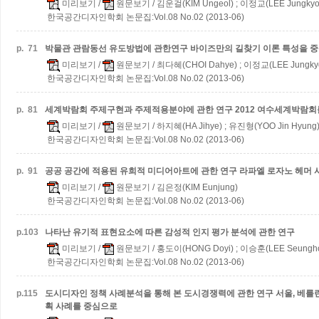
미리보기
/
원문보기
/ 김운걸(KIM Ungeol) ; 이정교(LEE Jungkyo
한국공간디자인학회 논문집:Vol.08 No.02 (2013-06)
p.
71
박물관 관람동선 유도방법에 관한연구
바이즈만의 길찾기 이론 특성을 
미리보기
/
원문보기
/ 최다혜(CHOI Dahye) ; 이정교(LEE Jungky
한국공간디자인학회 논문집:Vol.08 No.02 (2013-06)
p.
81
세계박람회 주제구현과 주제적용분야에 관한 연구
2012 여수세계박람
미리보기
/
원문보기
/ 하지혜(HA Jihye) ; 유진형(YOO Jin Hyung
한국공간디자인학회 논문집:Vol.08 No.02 (2013-06)
p.
91
공공 공간에 적용된 유희적 미디어아트에 관한 연구
라파엘 로자노 헤머 
미리보기
/
원문보기
/ 김은정(KIM Eunjung)
한국공간디자인학회 논문집:Vol.08 No.02 (2013-06)
p.
103
나타난 유기적 표현요소에 따른 감성적 인지 평가 분석에 관한 연구
미리보기
/
원문보기
/ 홍도이(HONG Doyi) ; 이승훈(LEE Seungh
한국공간디자인학회 논문집:Vol.08 No.02 (2013-06)
p.
115
도시디자인 정책 사례분석을 통해 본 도시경쟁력에 관한 연구
서울, 베를
획 사례를 중심으로