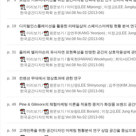
p.
9
브랜드 커뮤니케이션을 위한 공간마케팅 전략에 관한 연구
소비자 혜택 
미리보기
/
원문보기
/ 이미정(LEE Mijeong) ; 이정교(LEE Jungky
한국공간디자인학회 논문집:Vol.08 No.02 (2013-06)
p.
19
디지털인스톨레이션을 활용한 리테일샵의 스페이스마케팅 현황 분석 연
미리보기
/
원문보기
/ 강연주(KANG Yeonjoo) ; 이정교(LEE Jung
한국공간디자인학회 논문집:Vol.08 No.02 (2013-06)
p.
31
올라퍼 엘리아슨의 유사자연 표현특성을 반영한 공간의 상호작용성에 관
미리보기
/
원문보기
/ 황욱현(HWANG Wookhyun) ; 최익서(CHOI 
한국공간디자인학회 논문집:Vol.08 No.02 (2013-06)
p.
39
컨벤션 무대에서 영상효과에 관한 연구
미리보기
/
원문보기
/ 이신영(LEE Shinyoung) ; 김주연(KIM Jooy
한국공간디자인학회 논문집:Vol.08 No.02 (2013-06)
p.
49
Pine & Gilmore의 체험마케팅 이론을 적용한 중저가 화장품 브랜드 
미리보기
/
원문보기
/ 이보람(LEE Boram) ; 이정교(LEE Jung Ky
한국공간디자인학회 논문집:Vol.08 No.02 (2013-06)
p.
59
고객만족을 위한 공간디자인 마케팅 현황분석 연구
상업 공간을 중심으로