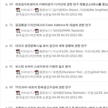
p.
59
퍼포밍아트센터의 카페라운지 디자인에 관한 연구
체험요소(4Es)를 중
미리보기
/
원문보기
/ 김지현(Kim Jihyun) ; 마정혜(Ma JungHae)
한국공간디자인학회 논문집:Vol.06 No.03 (2011-09)
p.
71
공공환경 디자인에서의 Color Address적 개념에 관한 연구
미리보기
/
원문보기
/ 박태욱(PARK Taewook)
한국공간디자인학회 논문집:Vol.06 No.03 (2011-09)
p.
81
대규모 공연문화시설 로비 공간의 색채 경향에 관한 연구
미리보기
/
원문보기
/ 이선우(LEE, Sun Woo) ; 이민아(LEE, Min A
한국공간디자인학회 논문집:Vol.06 No.03 (2011-09)
p.
91
보스턴 뉴버리 스트리트의 이벤트 밀도 분석
미리보기
/
원문보기
/ 유현준(Hyunjoon Yoo) ; 손인실(Insil Son)
한국공간디자인학회 논문집:Vol.06 No.03 (2011-09)
p.
99
TV드라마 세트의 한옥공간구성에 관한 연구
미리보기
/
원문보기
/ 장태환(Chang Taehwan) ; 이정교(LEE Jun
한국공간디자인학회 논문집:Vol.06 No.03 (2011-09)