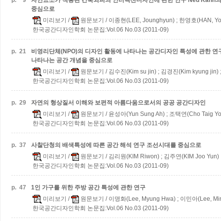
p.
9
자연요소가 적용된 건축외피의 인터랙션디자인에 관한 연구
Ned Kah
중심으로
미리보기
/
원문보기
/ 이종현(LEE, Jounghyun) ; 한영호(HAN, Yo
한국공간디자인학회 논문집:Vol.06 No.03 (2011-09)
p.
21
비영리단체(NPO)의 디자인 활동에 나타나는 공간디자인 특성에 관한 연
나타나는 공간 개념을 중심으로
미리보기
/
원문보기
/ 김수진(Kim su jin) ; 김경진(Kim kyung jin)
한국공간디자인학회 논문집:Vol.06 No.03 (2011-09)
p.
29
자연의 형상질서 이해와 보편적 아름다움으로서의 공공 공간디자인
미리보기
/
원문보기
/ 윤성아(Yun Sung Ah) ; 조택연(Cho Taig Yo
한국공간디자인학회 논문집:Vol.06 No.03 (2011-09)
p.
37
사찰단청의 배색특성에 따른 공간 해석 연구
조선시대를 중심으로
미리보기
/
원문보기
/ 김리원(KIM Riwon) ; 김주연(KIM Joo Yun) 
한국공간디자인학회 논문집:Vol.06 No.03 (2011-09)
p.
47
1인 가구를 위한 주방 공간 특성에 관한 연구
미리보기
/
원문보기
/ 이명화(Lee, Myung Hwa) ; 이민아(Lee, Min
한국공간디자인학회 논문집:Vol.06 No.03 (2011-09)