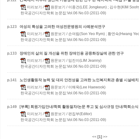
p.
111
건축에서 아우라 생산의 가능성에 관한 연구
존 헤이덕의 <벽집 1>을 중
미리보기
/
원문보기
/ 이종건(LEE Jongkeun) ; 김수현(KIM Sooh
한국공간디자인학회 논문집:Vol.06 No.03 (2011-09)
p.
123
여성의 특성을 고려한 여성전문병원의 사례분석연구
미리보기
/
원문보기
/ 손여림(Son Yeo Rym) ; 황연숙(Hwang Yeo
한국공간디자인학회 논문집:Vol.06 No.03 (2011-09)
p.
133
장애인의 삶의 질 개선을 위한 장애인용 공중화장실에 관한 연구
미리보기
/
원문보기
/ 임진이(LIM Jeanny)
한국공간디자인학회 논문집:Vol.06 No.03 (2011-09)
p.
141
노인생활동작 능력 및 대피 안전성을 고려한 노인복지회관 층별 시설배치
미리보기
/
원문보기
/ 이해욱(Lee Haewook)
한국공간디자인학회 논문집:Vol.06 No.03 (2011-09)
p.
149
[부록] 회원가입안내/학회 활동절차/논문 투고 및 심사규정 안내/학회소식
미리보기
/
원문보기
/ 편집부(Editor)
한국공간디자인학회 논문집:Vol.06 No.03 (2011-09)
<<
[1]
>>