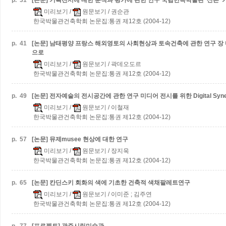
p.
31
[논문] 기획전시에 대한 분석과 평가에 관한 연구
국립민속박물관 ‘산촌’
미리보기
/
원문보기
/ 권순관
한국박물관건축학회 논문집:통권 제12호 (2004-12)
p.
41
[논문] 남태평양 프랑스 해외영토의 사회현상과 토속건축에 관한 연구
장
으로
미리보기
/
원문보기
/ 곽데오도르
한국박물관건축학회 논문집:통권 제12호 (2004-12)
p.
49
[논문] 전자예술의 전시공간에 관한 연구
미디어 전시를 위한 Digital Syne
미리보기
/
원문보기
/ 이철재
한국박물관건축학회 논문집:통권 제12호 (2004-12)
p.
57
[논문] 뮤제musee 현상에 대한 연구
미리보기
/
원문보기
/ 장지욱
한국박물관건축학회 논문집:통권 제12호 (2004-12)
p.
65
[논문] 칸딘스키 회화의 색에 기초한 건축적 색채팔레트연구
미리보기
/
원문보기
/ 이미준 ; 김주연
한국박물관건축학회 논문집:통권 제12호 (2004-12)