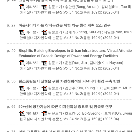
p.
14
고령자 주거환경의 지역적 특징 및 개선방향을 위한 기초 연구
미리보기
/
원문보기
/ 송안연(Song, An-ran) ; 김태일(Kim, Tae-il)
한국실내디자인학회 논문집:Vol.34 No.2(통권 169호) (2025-04)
p.
27
아웃사이더 아트 창작공간을 위한 치유 환경 계획 요소 연구
미리보기
/
원문보기
/ 정개가(Zheng, Kai-Ge) ; 나일민(Nah, Ilmin
한국실내디자인학회 논문집:Vol.34 No.2(통권 169호) (2025-04)
p.
40
Biophilic Building Envelopes in Urban Infrastructure: Visual Attenti
Evaluation of Facade Design of Power and Energy Facilities
미리보기
/
원문보기
/ 운결(Yun, Jie) ; 김나연(Kim, Nayeon)
한국실내디자인학회 논문집:Vol.34 No.2(통권 169호) (2025-04)
p.
55
탄소중립도시 실현을 위한 자연친화적인 커뮤니티 환경 구축 방안
미리보기
/
원문보기
/ 김영주(Kim, Young Ju) ; 김미정(Kim, Mi Je
한국실내디자인학회 논문집:Vol.34 No.2(통권 169호) (2025-04)
p.
66
50+센터 공간기능에 따른 디자인특성 중요도 및 만족도 연구
미리보기
/
원문보기
/ 조보경(Jo, Bo-Gyeong) ; 오지영(Oh, Jiyou
한국실내디자인학회 논문집:Vol.34 No.2(통권 169호) (2025-04)