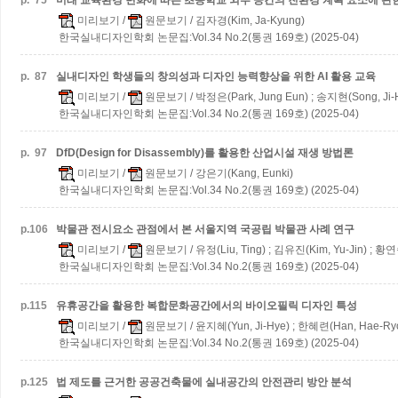
p.
75
미래 교육환경 변화에 따른 초등학교 외부 공간의 친환경 계획 요소에 관
미리보기
/
원문보기
/ 김자경(Kim, Ja-Kyung)
한국실내디자인학회 논문집:Vol.34 No.2(통권 169호) (2025-04)
p.
87
실내디자인 학생들의 창의성과 디자인 능력향상을 위한 AI 활용 교육
미리보기
/
원문보기
/ 박정은(Park, Jung Eun) ; 송지현(Song, Ji-
한국실내디자인학회 논문집:Vol.34 No.2(통권 169호) (2025-04)
p.
97
DfD(Design for Disassembly)를 활용한 산업시설 재생 방법론
미리보기
/
원문보기
/ 강은기(Kang, Eunki)
한국실내디자인학회 논문집:Vol.34 No.2(통권 169호) (2025-04)
p.
106
박물관 전시요소 관점에서 본 서울지역 국공립 박물관 사례 연구
미리보기
/
원문보기
/ 유정(Liu, Ting) ; 김유진(Kim, Yu-Jin) ; 황
한국실내디자인학회 논문집:Vol.34 No.2(통권 169호) (2025-04)
p.
115
유휴공간을 활용한 복합문화공간에서의 바이오필릭 디자인 특성
미리보기
/
원문보기
/ 윤지혜(Yun, Ji-Hye) ; 한혜련(Han, Hae-Ry
한국실내디자인학회 논문집:Vol.34 No.2(통권 169호) (2025-04)
p.
125
법 제도를 근거한 공공건축물에 실내공간의 안전관리 방안 분석