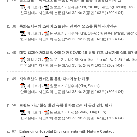
p.
20
장소만들기 계획요소를 적용한 폐교시설 활용 재생공간 사례 연구
미리보기
/
원문보기
/ 김유진(Kim, Yu-Jin) ; 황연숙(Hwang, Yeon
한국실내디자인학회 논문집:Vol.33 No.2(통권 163호) (2024-04)
p.
30
특화도서관의 스페이스 브랜딩 전략적 요소를 통한 사례연구
미리보기
/
원문보기
/ 김수아(Kim, Su-A) ; 황연숙(Hwang, Yeon-
한국실내디자인학회 논문집:Vol.33 No.2(통권 163호) (2024-04)
p.
40
대학 캠퍼스 제3의 장소에 대한 COVID-19 유행 전후 사용자의 심리적?
미리보기
/
원문보기
/ 김수정(Kim, Soo-Jeong) ; 박수빈(Park, So
한국실내디자인학회 논문집:Vol.33 No.2(통권 163호) (2024-04)
p.
49
지역유산의 컨버젼을 통한 지속가능한 재생
미리보기
/
원문보기
/ 김수미(Kim, Soomi)
한국실내디자인학회 논문집:Vol.33 No.2(통권 163호) (2024-04)
p.
58
브랜드 가상 현실 환경 유형에 따른 소비자 공간 경험 평가
미리보기
/
원문보기
/ 박정은(Park, Jung Eun)
한국실내디자인학회 논문집:Vol.33 No.2(통권 163호) (2024-04)
p.
67
Enhancing Hospital Environments with Nature Contact