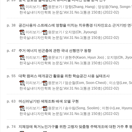
p.
20
중국 양로원 실내공간의 유니버설 디자인 현황 분석 연구
미리보기
/
원문보기
/ 장항(Zhang, Hang) ; 양성용(Yang, Songn-
한국실내디자인학회 논문집:Vol.31 No.1(통권 150호) (2022-02)
p.
38
공간사용자 스트레스에 영향을 미치는 치유환경 디자인요소 근거기반 연
미리보기
/
원문보기
/ 오지영(Oh, Jiyoung)
한국실내디자인학회 논문집:Vol.31 No.1(통권 150호) (2022-02)
p.
47
주거 에너지 빈곤층에 관한 국내 선행연구 동향
미리보기
/
원문보기
/ 권현주(Kwon, Hyun Joo) ; 오지영(Oh, Jiyo
한국실내디자인학회 논문집:Vol.31 No.1(통권 150호) (2022-02)
p.
55
대학 캠퍼스 매개공간 활용을 위한 학습공간 사용 실태조사
미리보기
/
원문보기
/ 엄순철(Eom, Soon-Cheol) ; 이소영(Lee, So
한국실내디자인학회 논문집:Vol.31 No.1(통권 150호) (2022-02)
p.
63
머신러닝기반 색채조화 배색 모델 구현
미리보기
/
원문보기
/ 송수림(Song, Soolim) ; 이현수(Lee, Hyuns
한국실내디자인학회 논문집:Vol.31 No.1(통권 150호) (2022-02)
p.
74
지체장애 독거노인가구를 위한 고령자 맞춤형 주택개조에 대한 거주 후 