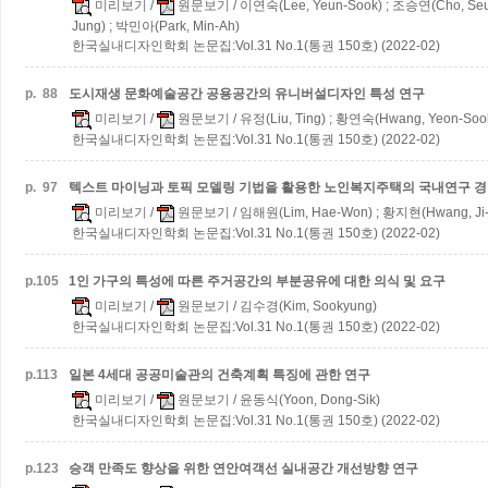
미리보기
/
원문보기
/ 이연숙(Lee, Yeun-Sook) ; 조승연(Cho, Seu
Jung) ; 박민아(Park, Min-Ah)
한국실내디자인학회 논문집:Vol.31 No.1(통권 150호) (2022-02)
p.
88
도시재생 문화예술공간 공용공간의 유니버설디자인 특성 연구
미리보기
/
원문보기
/ 유정(Liu, Ting) ; 황연숙(Hwang, Yeon-Soo
한국실내디자인학회 논문집:Vol.31 No.1(통권 150호) (2022-02)
p.
97
텍스트 마이닝과 토픽 모델링 기법을 활용한 노인복지주택의 국내연구 경
미리보기
/
원문보기
/ 임해원(Lim, Hae-Won) ; 황지현(Hwang, Ji
한국실내디자인학회 논문집:Vol.31 No.1(통권 150호) (2022-02)
p.
105
1인 가구의 특성에 따른 주거공간의 부분공유에 대한 의식 및 요구
미리보기
/
원문보기
/ 김수경(Kim, Sookyung)
한국실내디자인학회 논문집:Vol.31 No.1(통권 150호) (2022-02)
p.
113
일본 4세대 공공미술관의 건축계획 특징에 관한 연구
미리보기
/
원문보기
/ 윤동식(Yoon, Dong-Sik)
한국실내디자인학회 논문집:Vol.31 No.1(통권 150호) (2022-02)
p.
123
승객 만족도 향상을 위한 연안여객선 실내공간 개선방향 연구