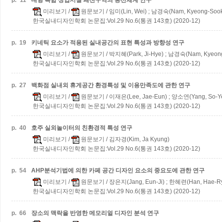
p.
11
대형 복합 상업시설 패션구역의 동선체계 연구
미리보기
/
원문보기
/ 임미(Lin, Wei) ; 남경숙(Nam, Kyeong-Soo
한국실내디자인학회 논문집:Vol.29 No.6(통권 143호) (2020-12)
p.
19
키네틱 요소가 적용된 실내공간의 표현 특성과 방향성 연구
미리보기
/
원문보기
/ 박지혜(Park, Ji-Hye) ; 남경숙(Nam, Kyeon
한국실내디자인학회 논문집:Vol.29 No.6(통권 143호) (2020-12)
p.
27
백화점 실내외 휴게공간 환경특성 및 이용만족도에 관한 연구
미리보기
/
원문보기
/ 이재은(Lee, Jae-Eun) ; 양소연(Yang, So-Y
한국실내디자인학회 논문집:Vol.29 No.6(통권 143호) (2020-12)
p.
40
호주 실외놀이터의 친환경적 특성 연구
미리보기
/
원문보기
/ 김자경(Kim, Ja Kyung)
한국실내디자인학회 논문집:Vol.29 No.6(통권 143호) (2020-12)
p.
54
AHP분석기법에 의한 카페 공간 디자인 요소의 중요도에 관한 연구
미리보기
/
원문보기
/ 장은지(Jang, Eun-Ji) ; 한혜련(Han, Hae-R
한국실내디자인학회 논문집:Vol.29 No.6(통권 143호) (2020-12)
p.
66
장소의 맥락을 반영한 메모리얼 디자인 분석 연구