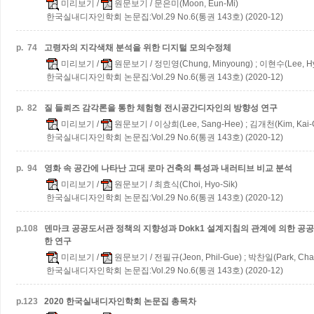
미리보기
/
원문보기
/ 문은미(Moon, Eun-Mi)
한국실내디자인학회 논문집:Vol.29 No.6(통권 143호) (2020-12)
p.
74
고령자의 지각색채 분석을 위한 디지털 모의수정체
미리보기
/
원문보기
/ 정민영(Chung, Minyoung) ; 이현수(Lee, H
한국실내디자인학회 논문집:Vol.29 No.6(통권 143호) (2020-12)
p.
82
질 들뢰즈 감각론을 통한 체험형 전시공간디자인의 방향성 연구
미리보기
/
원문보기
/ 이상희(Lee, Sang-Hee) ; 김개천(Kim, Kai-C
한국실내디자인학회 논문집:Vol.29 No.6(통권 143호) (2020-12)
p.
94
영화 속 공간에 나타난 고대 로마 건축의 특성과 내러티브 비교 분석
미리보기
/
원문보기
/ 최효식(Choi, Hyo-Sik)
한국실내디자인학회 논문집:Vol.29 No.6(통권 143호) (2020-12)
p.
108
덴마크 공공도서관 정책의 지향성과 Dokk1 설계지침의 관계에 의한 공
한 연구
미리보기
/
원문보기
/ 전필규(Jeon, Phil-Gue) ; 박찬일(Park, Chan
한국실내디자인학회 논문집:Vol.29 No.6(통권 143호) (2020-12)
p.
123
2020 한국실내디자인학회 논문집 총목차