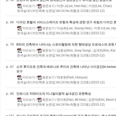
p.
58
표현주의 영화적 공간과 현대공간의 상관성연구
뮤지엄 공간 중심으로
미리보기
/
원문보기
/ 이한나(Lee, Han-Na) ; 이찬(Lee, Chan)
한국실내디자인학회 논문집:Vol.24 No.6(통권 113호) (2015-12)
p.
68
디자인 호텔의 서비스스케이프 유형과 특성에 관한 연구
유럽의 디자인 
미리보기
/
원문보기
/ 이승희(Lee, Seung-Hee) ; 이현수(Lee, Hy
한국실내디자인학회 논문집:Vol.24 No.6(통권 113호) (2015-12)
p.
79
BIG의 건축에서 나타나는 스토리텔링에 의한 형태생성 프로세스와 표현 
미리보기
/
원문보기
/ 김종성(Kim, Jong-Sung) ; 김개천(Kim, Kai
한국실내디자인학회 논문집:Vol.24 No.6(통권 113호) (2015-12)
p.
87
소우 후지모토 건축과 베르나르 추미의 건축에 나타난 사이공간(In-betwee
연구
미리보기
/
원문보기
/ 박호현(Park, Hohyun)
한국실내디자인학회 논문집:Vol.24 No.6(통권 113호) (2015-12)
p.
96
안토니오 치테리오의 미니멀리즘적 실내공간 표현특성
미리보기
/
원문보기
/ 한미희(Han, Mi-Hee) ; 김문덕(Kim, Moon-
한국실내디자인학회 논문집:Vol.24 No.6(통권 113호) (2015-12)