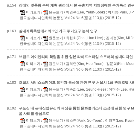
p.
154
장애인 맞춤형 주택 계획 관점에서 본 농촌지역 지체장애인 주거특성 연
미리보기
/
원문보기
/ 이연숙(Lee, Yeun-Sook) ; 박지영(Park, Ji-
한국실내디자인학회 논문집:Vol.24 No.6(통권 113호) (2015-12)
p.
163
실내계획측면에서의 1인 가구 주거요구 분석 연구
미리보기
/
원문보기
/ 최한희(Choi, Han Hee) ; 김미정(Kim, Mi J
한국실내디자인학회 논문집:Vol.24 No.6(통권 113호) (2015-12)
p.
171
브랜드 아이덴티티 확립을 위한 일본 라이프스타일 스토어의 실내디자인 
미리보기
/
원문보기
/ 김희연(Kim, Hee-Yeon) ; 김문덕(Kim, Moo
한국실내디자인학회 논문집:Vol.24 No.6(통권 113호) (2015-12)
p.
183
호텔의 서비스스케이프 요인과 특성에 관한 연구
서울시 1급 관광호텔 
미리보기
/
원문보기
/ 이승희(Lee, Seung-Hee) ; 이현수(Lee, Hy
한국실내디자인학회 논문집:Vol.24 No.6(통권 113호) (2015-12)
p.
192
구도심 내 근대산업유산의 재생을 통한 문화클러스터 조성에 관한 연구
M
폼 사례를 중심으로
미리보기
/
원문보기
/ 박소연(Park, So-Yeon) ; 이경훈(Lee, Kyun
한국실내디자인학회 논문집:Vol.24 No.6(통권 113호) (2015-12)