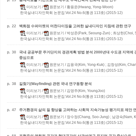
p.
13
통계자료를 기반으로 한 제주도 주택건축의 변화에 관한 연구
미리보기
/
원문보기
/ 황용운(Hwang, Yong-Woon)
한국실내디자인학회 논문집:Vol.24 No.6(통권 113호) (2015-12)
p.
22
백화점 수퍼마켓의 머천다이징을 고려한 실내디자인 지침에 관한 연구
미리보기
/
원문보기
/ 박성준(Park, Seoung-Zun) ; 최상헌(Choi, 
한국실내디자인학회 논문집:Vol.24 No.6(통권 113호) (2015-12)
p.
30
국내 공공부문 주거단지의 경관계획 방법 분석
2000년대 수도권 지역에
중심으로
미리보기
/
원문보기
/ 김용국(Kim, Yong-Kuk) ; 김창성(Kim, Chan
한국실내디자인학회 논문집:Vol.24 No.6(통권 113호) (2015-12)
p.
38
길찾기(Wayfinding) 관련 국내 연구동향 분석
미리보기
/
원문보기
/ 김영주(Kim, YoungJoo)
한국실내디자인학회 논문집:Vol.24 No.6(통권 113호) (2015-12)
p.
47
주거환경의 삶의 질 향상을 고려하는 사회적 지속가능성 평가지표 제안 
미리보기
/
원문보기
/ 장수정(Chang, Soo-Jung) ; 남경숙(Nam, K
한국실내디자인학회 논문집:Vol.24 No.6(통권 113호) (2015-12)