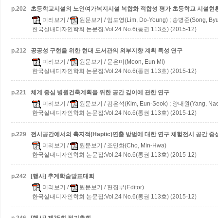
p.
202
초등학교시설의 노인여가복지시설 복합화 적합성 평가
초등학교 시설현
미리보기
/
원문보기
/ 임도영(Lim, Do-Young) ; 송병준(Song, Byu
한국실내디자인학회 논문집:Vol.24 No.6(통권 113호) (2015-12)
p.
212
공공성 구현을 위한 현대 도서관의 외부지향 계획 특성 연구
미리보기
/
원문보기
/ 문은미(Moon, Eun Mi)
한국실내디자인학회 논문집:Vol.24 No.6(통권 113호) (2015-12)
p.
221
체계 중심 병원건축계획을 위한 공간 깊이에 관한 연구
미리보기
/
원문보기
/ 김은석(Kim, Eun-Seok) ; 양내원(Yang, Na
한국실내디자인학회 논문집:Vol.24 No.6(통권 113호) (2015-12)
p.
229
전시공간에서의 촉지적(Haptic)연출 방법에 대한 연구
체험전시 공간 중
미리보기
/
원문보기
/ 조민화(Cho, Min-Hwa)
한국실내디자인학회 논문집:Vol.24 No.6(통권 113호) (2015-12)
p.
242
[행사] 추계학술발표대회
미리보기
/
원문보기
/ 편집부(Editor)
한국실내디자인학회 논문집:Vol.24 No.6(통권 113호) (2015-12)