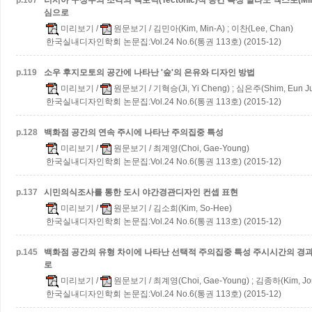
p.
107
러시아 구성주의 조각의 텍토닉(Tectonic)적 공간 특성
밀라노 엑스포(Mila
심으로
미리보기
/
원문보기
/ 김민아(Kim, Min-A) ; 이찬(Lee, Chan)
한국실내디자인학회 논문집:Vol.24 No.6(통권 113호) (2015-12)
p.
119
소우 후지모토의 공간에 나타난 '숲'의 은유와 디자인 방법
미리보기
/
원문보기
/ 기혁승(Ji, Yi Cheng) ; 심은주(Shim, Eun J
한국실내디자인학회 논문집:Vol.24 No.6(통권 113호) (2015-12)
p.
128
백화점 공간의 연속 주시에 나타난 주의집중 특성
미리보기
/
원문보기
/ 최계영(Choi, Gae-Young)
한국실내디자인학회 논문집:Vol.24 No.6(통권 113호) (2015-12)
p.
137
시민의식조사를 통한 도시 야간경관디자인 컨셉 표현
미리보기
/
원문보기
/ 김소희(Kim, So-Hee)
한국실내디자인학회 논문집:Vol.24 No.6(통권 113호) (2015-12)
p.
145
백화점 공간의 유형 차이에 나타난 선택적 주의집중 특성
주시시간의 경과
로
미리보기
/
원문보기
/ 최계영(Choi, Gae-Young) ; 김종하(Kim, Jo
한국실내디자인학회 논문집:Vol.24 No.6(통권 113호) (2015-12)