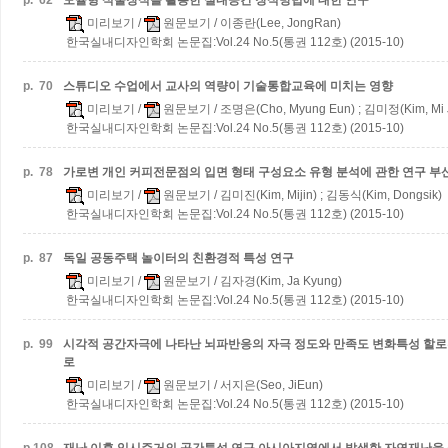
p.
62
모듈형 식물장식을 활용한 실내공간 장식방법에 대한 연구
미리보기
/
원문보기
/ 이종란(Lee, JongRan)
한국실내디자인학회 논문집:Vol.24 No.5(통권 112호) (2015-10)
p.
70
스튜디오 수업에서 교사의 역량이 기술통합교육에 미치는 영향
미리보기
/
원문보기
/ 조명은(Cho, Myung Eun) ; 김미정(Kim, Mi 
한국실내디자인학회 논문집:Vol.24 No.5(통권 112호) (2015-10)
p.
78
가로변 개인 커피전문점의 입면 형태 구성요소 유형 분석에 관한 연구
부
미리보기
/
원문보기
/ 김미진(Kim, Mijin) ; 김동식(Kim, Dongsik)
한국실내디자인학회 논문집:Vol.24 No.5(통권 112호) (2015-10)
p.
87
독일 공동주택 놀이터의 친환경적 특성 연구
미리보기
/
원문보기
/ 김자경(Kim, Ja Kyung)
한국실내디자인학회 논문집:Vol.24 No.5(통권 112호) (2015-10)
p.
99
시각적 공간자극에 나타난 뇌파반응의 자극 정도와 만족도 변화특성
할로
로
미리보기
/
원문보기
/ 서지은(Seo, JiEun)
한국실내디자인학회 논문집:Vol.24 No.5(통권 112호) (2015-10)