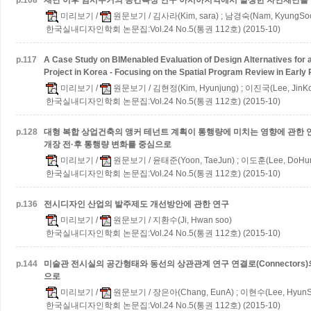
p.
108
재난 이후 임시주거의 공간특성 연구
아시아지역에서 발생한 자연재난을
미리보기
/
원문보기
/ 김사라(Kim, sara) ; 남경숙(Nam, KyungSo
한국실내디자인학회 논문집:Vol.24 No.5(통권 112호) (2015-10)
p.
117
A Case Study on BIMenabled Evaluation of Design Alternatives for
Project in Korea - Focusing on the Spatial Program Review in Early
미리보기
/
원문보기
/ 김현정(Kim, Hyunjung) ; 이진국(Lee, JinK
한국실내디자인학회 논문집:Vol.24 No.5(통권 112호) (2015-10)
p.
128
대형 복합 상업건축의 앵커 테넌트 계획이 통행량에 미치는 영향에 관한
개장 전·후 통행량 변화를 중심으로
미리보기
/
원문보기
/ 윤태준(Yoon, TaeJun) ; 이도훈(Lee, DoHun
한국실내디자인학회 논문집:Vol.24 No.5(통권 112호) (2015-10)
p.
136
전시디자인 산업의 발주제도 개선방안에 관한 연구
미리보기
/
원문보기
/ 지환수(Ji, Hwan soo)
한국실내디자인학회 논문집:Vol.24 No.5(통권 112호) (2015-10)
p.
144
미술관 전시실의 공간형태와 동선의 상관관계 연구
연결로(Connector
으로
미리보기
/
원문보기
/ 장은아(Chang, EunA) ; 이현수(Lee, HyunS
한국실내디자인학회 논문집:Vol.24 No.5(통권 112호) (2015-10)