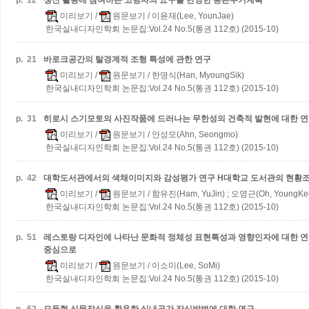
p.
12
생산 활동에 참여하는 고령자의 요구를 반영한 농촌주거계획
미리보기
/
원문보기
/ 이윤재(Lee, YounJae)
한국실내디자인학회 논문집:Vol.24 No.5(통권 112호) (2015-10)
p.
21
바로크공간의 탈경계적 조형 특성에 관한 연구
미리보기
/
원문보기
/ 한명식(Han, MyoungSik)
한국실내디자인학회 논문집:Vol.24 No.5(통권 112호) (2015-10)
p.
31
히로시 스기모토의 사진작품에 드러나는 무한성의 건축적 발현에 대한 
미리보기
/
원문보기
/ 안성모(Ahn, Seongmo)
한국실내디자인학회 논문집:Vol.24 No.5(통권 112호) (2015-10)
p.
42
대학도서관에서의 색채이미지와 감성평가 연구
H대학교 도서관의 현황
미리보기
/
원문보기
/ 함유진(Ham, YuJin) ; 오영근(Oh, YoungKe
한국실내디자인학회 논문집:Vol.24 No.5(통권 112호) (2015-10)
p.
51
레스토랑 디자인에 나타난 문화적 정체성 표현특성과 영향인자에 대한 
중심으로
미리보기
/
원문보기
/ 이소미(Lee, SoMi)
한국실내디자인학회 논문집:Vol.24 No.5(통권 112호) (2015-10)