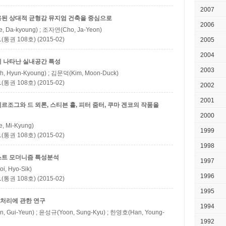
2007
용된 상대적 균형감
뮤지엄 건축을 중심으로
2006
, Da-kyoung) ; 조자연(Cho, Ja-Yeon)
권 108호) (2015-02)
2005
2004
 나타난 실내공간 특성
2003
, Hyun-Kyoung) ; 김문덕(Kim, Moon-Duck)
권 108호) (2015-02)
2002
2001
르조그와 드 뫼론, 스티븐 홀, 피터 줌터, 쿠마 겐코의 작품을
2000
, Mi-Kyung)
1999
권 108호) (2015-02)
1998
스트 모더니즘 특성분석
1997
, Hyo-Sik)
1996
권 108호) (2015-02)
1995
처리에 관한 연구
1994
, Gui-Yeun) ; 윤성규(Yoon, Sung-Kyu) ; 한영호(Han, Young-
1992