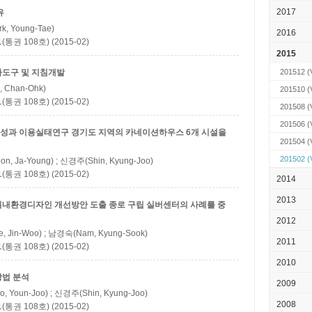
2017
유
, Young-Tae)
2016
권 108호) (2015-02)
2015
가도구 및 지침개발
201512
(
 Chan-Ohk)
201510
(
권 108호) (2015-02)
201508
(
201506
(
구성과 이용실태연구
경기도 지역의 카네이션하우스 6개 시설을
201504
(
201502
(
, Ja-Young) ; 신경주(Shin, Kyung-Joo)
권 108호) (2015-02)
2014
2013
실내환경디자인 개선방안 도출
종로 구립 실버센터의 사례를 중
2012
, Jin-Woo) ; 남경숙(Nam, Kyung-Sook)
2011
권 108호) (2015-02)
2010
방법 분석
2009
 Youn-Joo) ; 신경주(Shin, Kyung-Joo)
2008
권 108호) (2015-02)