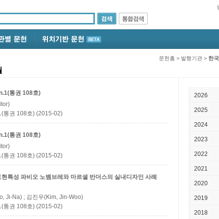
문헌홈
>
발행기관
>
한국
월
.1(통권 108호)
2026
tor)
2025
권 108호) (2015-02)
2024
.1(통권 108호)
2023
tor)
2022
권 108호) (2015-02)
2021
표현특성
파비오 노벰브레와 마르셀 반더스의 실내디자인 사례
2020
 Ji-Na) ; 김진우(Kim, Jin-Woo)
2019
권 108호) (2015-02)
2018