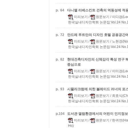
p.
64
다니엘 리베스킨트 건축의 역동성에 적
미리보기
/
원문보기
/ 이다경(Lee
한국실내디자인학회 논문집:Vol.24 No.1(통
p.
72
안드레 푸트만의 디자인 호텔 공용공간에
미리보기
/
원문보기
/ 노현경(Noh
한국실내디자인학회 논문집:Vol.24 No.1(통
p.
82
현대건축디자인의 신체감각 특성 연구
헤
중심으로
미리보기
/
원문보기
/ 이미경(Lee
한국실내디자인학회 논문집:Vol.24 No.1(통
p.
93
시뮬라크럼에 의한 블레이드 러너의 포
미리보기
/
원문보기
/ 최효식(Choi
한국실내디자인학회 논문집:Vol.24 No.1(통
p.
104
도서관 열람환경에서의 어린이 인지정보
미리보기
/
원문보기
/ 한귀연(Han
Ho)