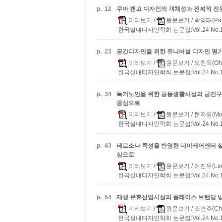
p.
12
쿠마 켄고 디자인의 객체성과 전복적 전
미리보기
/
원문보기
/ 박영태(Park
한국실내디자인학회 논문집:Vol.24 No.1(통
p.
23
공간디자인을 위한 유니버설 디자인 평
미리보기
/
원문보기
/ 오찬옥(Oh,
한국실내디자인학회 논문집:Vol.24 No.1(통
p.
34
독거노인을 위한 공동생활시설의 공간
중심으로
미리보기
/
원문보기
/ 문자영(Moon
한국실내디자인학회 논문집:Vol.24 No.1(통
p.
43
페르소나 특성을 반영한 데이케어센터 
심으로
미리보기
/
원문보기
/ 이진우(Lee
한국실내디자인학회 논문집:Vol.24 No.1(통
p.
54
재생 유휴산업시설의 플레이스 브랜딩 
미리보기
/
원문보기
/ 조연주(Cho,
한국실내디자인학회 논문집:Vol.24 No.1(통