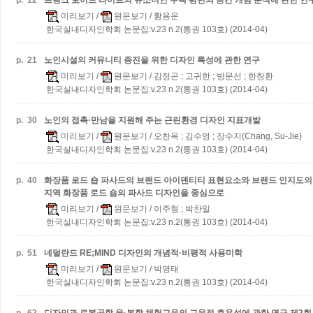
p.
12
프랭크 로이드 라이트의 유소니언 주택 평면의 공간 개념 분석에 관한 연
미리보기
/
원문보기
/ 황용운
한국실내디자인학회 논문집:v.23 n.2(통권 103호) (2014-04)
p.
21
노인시설의 커뮤니티 증진을 위한 디자인 특성에 관한 연구
미리보기
/
원문보기
/ 김정곤 ; 고귀한 ; 방문선 ; 한창환
한국실내디자인학회 논문집:v.23 n.2(통권 103호) (2014-04)
p.
30
노인의 접촉·만남을 지원해 주는 근린환경 디자인 지표개발
미리보기
/
원문보기
/ 오찬옥 ; 김수영 ; 장수지(Chang, Su-Jie)
한국실내디자인학회 논문집:v.23 n.2(통권 103호) (2014-04)
p.
40
화장품 로드 숍 파사드의 브랜드 아이덴티티 표현요소와 브랜드 인지도의
지역 화장품 로드 숍의 파사드 디자인을 중심으로
미리보기
/
원문보기
/ 이주형 ; 박찬일
한국실내디자인학회 논문집:v.23 n.2(통권 103호) (2014-04)
p.
51
네덜란드 RE;MIND 디자인의 개념적·비평적 사용미학
미리보기
/
원문보기
/ 박영태
한국실내디자인학회 논문집:v.23 n.2(통권 103호) (2014-04)