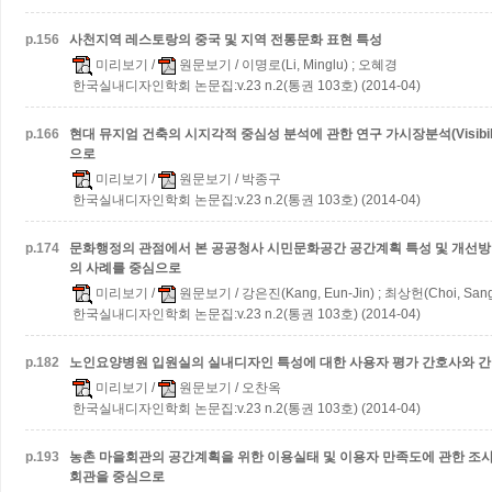
p.
156
사천지역 레스토랑의 중국 및 지역 전통문화 표현 특성
미리보기
/
원문보기
/ 이명로(Li, Minglu) ; 오혜경
한국실내디자인학회 논문집:v.23 n.2(통권 103호) (2014-04)
p.
166
현대 뮤지엄 건축의 시지각적 중심성 분석에 관한 연구
가시장분석(Visibili
으로
미리보기
/
원문보기
/ 박종구
한국실내디자인학회 논문집:v.23 n.2(통권 103호) (2014-04)
p.
174
문화행정의 관점에서 본 공공청사 시민문화공간 공간계획 특성 및 개선방
의 사례를 중심으로
미리보기
/
원문보기
/ 강은진(Kang, Eun-Jin) ; 최상헌(Choi, San
한국실내디자인학회 논문집:v.23 n.2(통권 103호) (2014-04)
p.
182
노인요양병원 입원실의 실내디자인 특성에 대한 사용자 평가
간호사와 간
미리보기
/
원문보기
/ 오찬옥
한국실내디자인학회 논문집:v.23 n.2(통권 103호) (2014-04)
p.
193
농촌 마을회관의 공간계획을 위한 이용실태 및 이용자 만족도에 관한 조
회관을 중심으로