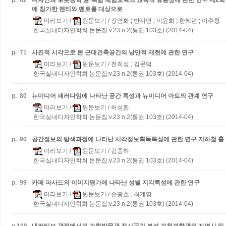
p.
62
디자인과 로봇공학 융·복합 체험교육의 교육적 효용성에 관한 연구
제2회
에 참가한 멘티와 멘토를 대상으로
미리보기
/
원문보기
/ 장연화 ; 반자연 ; 이윤희 ; 한혜련 ; 이주형
한국실내디자인학회 논문집:v.23 n.2(통권 103호) (2014-04)
p.
71
사진적 시각으로 본 근대건축공간의 낭만적 재현에 관한 연구
미리보기
/
원문보기
/ 전희성 ; 김문덕
한국실내디자인학회 논문집:v.23 n.2(통권 103호) (2014-04)
p.
80
뉴미디어 패러다임에 나타난 공간 특성과 뉴미디어 아트의 관계 연구
미리보기
/
원문보기
/ 허성환
한국실내디자인학회 논문집:v.23 n.2(통권 103호) (2014-04)
p.
90
공간정보의 탐색과정에 나타난 시각정보획득특성에 관한 연구
지하철 홀
미리보기
/
원문보기
/ 김종하
한국실내디자인학회 논문집:v.23 n.2(통권 103호) (2014-04)
p.
99
카페 파사드의 이미지평가에 나타난 성별 지각특성에 관한 연구
미리보기
/
원문보기
/ 손광호 ; 최계영
한국실내디자인학회 논문집:v.23 n.2(통권 103호) (2014-04)