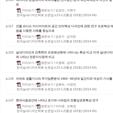
p.
108
내러티브 관점에서의 과학박물관 전시공간 분석
과천과학관의 자연사 및
로
미리보기
/
원문보기
/ 김성진 ; 이현수
한국실내디자인학회 논문집:v.23 n.2(통권 103호) (2014-04)
p.
117
건물 파사드 미디어아트의 공간 인터랙션 디자인에 관한 연구
프로젝션 매핑(
법을 사용한 사례를 중심으로
미리보기
/
원문보기
/ 김은수 ; 김개천
한국실내디자인학회 논문집:v.23 n.2(통권 103호) (2014-04)
p.
125
실내디자인과 건축학의 프로페션화에 나타나는 특성 비교
미국 실내디자
에 나타난 전문지식영역 비교
미리보기
/
원문보기
/ 이종희 ; 김덕수
한국실내디자인학회 논문집:v.23 n.2(통권 103호) (2014-04)
p.
136
아파트 생활기사의 주거담론분석
1960∼80년대 일간지와 여성지 기사
미리보기
/
원문보기
/ 김혜숙 ; 서정연
한국실내디자인학회 논문집:v.23 n.2(통권 103호) (2014-04)
p.
147
현대식음공간에 나타난 초가와 너와집의 전통성표현특성 연구
미리보기
/
원문보기
/ 이아영 ; 오혜경
한국실내디자인학회 논문집:v.23 n.2(통권 103호) (2014-04)