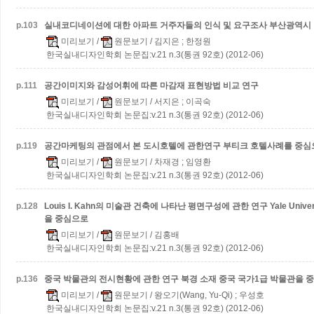
p.
103
실내코디네이션에 대한 아파트 거주자들의 인식 및 요구조사
부산광역시 
미리보기
/
원문보기
/ 김지은 ; 한정원
한국실내디자인학회 논문집:v.21 n.3(통권 92호) (2012-06)
p.
111
공간이미지와 감성어휘에 따른 마감재 표현방법 비교 연구
미리보기
/
원문보기
/ 서지은 ; 이곡숙
한국실내디자인학회 논문집:v.21 n.3(통권 92호) (2012-06)
p.
119
공간마케팅의 관점에서 본 도시호텔에 관한연구
부티크 호텔사례를 중심
미리보기
/
원문보기
/ 차재경 ; 임영환
한국실내디자인학회 논문집:v.21 n.3(통권 92호) (2012-06)
p.
128
Louis I. Kahn의 미술관 건축에 나타난 평면구성에 관한 연구
Yale Univer
을 중심으로
미리보기
/
원문보기
/ 김홍배
한국실내디자인학회 논문집:v.21 n.3(통권 92호) (2012-06)
p.
136
중국 박물관의 전시현황에 관한 연구
북경 소재 중국 국가1급 박물관을 
미리보기
/
원문보기
/ 왕오기(Wang, Yu-Qi) ; 우성호
한국실내디자인학회 논문집:v.21 n.3(통권 92호) (2012-06)