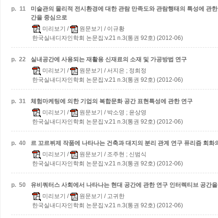
p.
11
미술관의 물리적 전시환경에 대한 관람 만족도와 관람행태의 특성에 관한
간을 중심으로
미리보기
/
원문보기
/ 이규황
한국실내디자인학회 논문집:v.21 n.3(통권 92호) (2012-06)
p.
22
실내공간에 사용되는 재활용 신재료의 소재 및 가공방법 연구
미리보기
/
원문보기
/ 서지은 ; 정희정
한국실내디자인학회 논문집:v.21 n.3(통권 92호) (2012-06)
p.
31
체험마케팅에 의한 기업의 복합문화 공간 표현특성에 관한 연구
미리보기
/
원문보기
/ 박소영 ; 윤상영
한국실내디자인학회 논문집:v.21 n.3(통권 92호) (2012-06)
p.
40
르 꼬르뷔제 작품에 나타나는 건축과 대지의 분리 관계 연구
퓨리즘 회화
미리보기
/
원문보기
/ 조주현 ; 신범식
한국실내디자인학회 논문집:v.21 n.3(통권 92호) (2012-06)
p.
50
유비쿼터스 사회에서 나타나는 현대 공간에 관한 연구
인터렉티브 공간을
미리보기
/
원문보기
/ 고귀한
한국실내디자인학회 논문집:v.21 n.3(통권 92호) (2012-06)