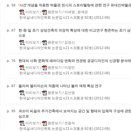
p.
58
‘사건’개념을 적용한 박물관 전시의 스토리텔링에 관한 연구
유대인박물관
미리보기
/
원문보기
/ 이세영 ; 윤재은
한국실내디자인학회 논문집:v.21 n.3(통권 92호) (2012-06)
p.
67
한·중·일 초기 성당건축의 의장적 특성에 대한 비교연구
현존하는 초기 삼
으로
미리보기
/
원문보기
/ 김정신
한국실내디자인학회 논문집:v.21 n.3(통권 92호) (2012-06)
p.
76
현대의 사회·문화적 패러다임 변화와 연관된 공공디자인의 신경향 분석에
미리보기
/
원문보기
/ 이정민
한국실내디자인학회 논문집:v.21 n.3(통권 92호) (2012-06)
p.
87
올라퍼 엘리아슨의 작품에 나타난 블러 색채 특성 연구
미리보기
/
원문보기
/ 김선영
한국실내디자인학회 논문집:v.21 n.3(통권 92호) (2012-06)
p.
95
과쓰미 씨걸의 주거건축에서 보여지는 공간 및 형태의 입체적 구성에 관
심으로
미리보기
/
원문보기
/ 전용석
한국실내디자인학회 논문집:v.21 n.3(통권 92호) (2012-06)