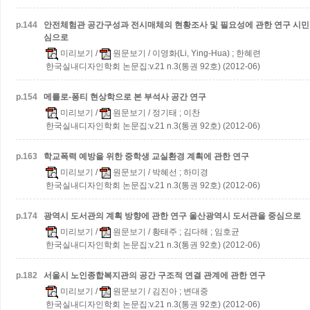
p.
144
안전체험관 공간구성과 전시매체의 현황조사 및 필요성에 관한 연구
시민
심으로
미리보기
/
원문보기
/ 이영화(Li, Ying-Hua) ; 한혜련
한국실내디자인학회 논문집:v.21 n.3(통권 92호) (2012-06)
p.
154
메를로-퐁티 현상학으로 본 부석사 공간 연구
미리보기
/
원문보기
/ 정기태 ; 이찬
한국실내디자인학회 논문집:v.21 n.3(통권 92호) (2012-06)
p.
163
학교폭력 예방을 위한 중학생 교실환경 계획에 관한 연구
미리보기
/
원문보기
/ 박혜선 ; 하미경
한국실내디자인학회 논문집:v.21 n.3(통권 92호) (2012-06)
p.
174
광역시 도서관의 계획 방향에 관한 연구
울산광역시 도서관을 중심으로
미리보기
/
원문보기
/ 황태주 ; 김다해 ; 임호균
한국실내디자인학회 논문집:v.21 n.3(통권 92호) (2012-06)
p.
182
서울시 노인종합복지관의 공간 구조적 연결 관계에 관한 연구
미리보기
/
원문보기
/ 김진아 ; 변대중
한국실내디자인학회 논문집:v.21 n.3(통권 92호) (2012-06)