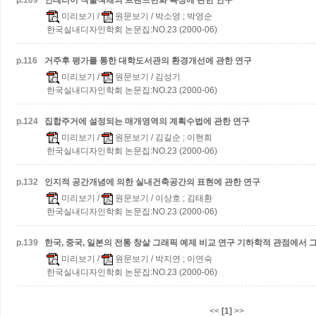
p.
109
인테리어 직물색채의 트랜드변화 특성에 관한 연구
미리보기
/
원문보기
/ 박소영 ; 박영순
한국실내디자인학회 논문집:NO.23 (2000-06)
p.
116
거주후 평가를 통한 대학도서관의 환경개선에 관한 연구
미리보기
/
원문보기
/ 김성기
한국실내디자인학회 논문집:NO.23 (2000-06)
p.
124
집합주거에 설정되는 매개영역의 계획수법에 관한 연구
미리보기
/
원문보기
/ 김길순 ; 이현희
한국실내디자인학회 논문집:NO.23 (2000-06)
p.
132
인지적 공간개념에 의한 실내건축공간의 표현에 관한 연구
미리보기
/
원문보기
/ 이상호 ; 김태환
한국실내디자인학회 논문집:NO.23 (2000-06)
p.
139
한국, 중국, 일본의 전통 창살 그래픽 예제 비교 연구
기하학적 관점에서 
미리보기
/
원문보기
/ 박지연 ; 이연숙
한국실내디자인학회 논문집:NO.23 (2000-06)
<<
[1]
>>