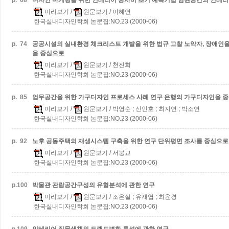
p.
68
디자인 마케팅을 위한 인테리어 공사비 초기 예측기법
임원공간의 인테리
미리보기
/
원문보기
/ 이혜연
한국실내디자인학회 논문집:NO.23 (2000-06)
p.
74
공공시설의 실내환경 체크리스트 개발을 위한 법규 고찰
노약자, 장애인을
을 중심으로
미리보기
/
원문보기
/ 천진희
한국실내디자인학회 논문집:NO.23 (2000-06)
p.
85
업무공간을 위한 가구디자인 프로세스 사례 연구
은행의 가구디자인을 
미리보기
/
원문보기
/ 박영순 ; 신인호 ; 최지연 ; 박소연
한국실내디자인학회 논문집:NO.23 (2000-06)
p.
92
노후 공동주택의 재생시스템 구축을 위한 연구
단위평면 조사를 중심으로
미리보기
/
원문보기
/ 서붕교
한국실내디자인학회 논문집:NO.23 (2000-06)
p.
100
박물관 관람공간구성의 유형분석에 관한 연구
미리보기
/
원문보기
/ 조은실 ; 유재엽 ; 최윤경
한국실내디자인학회 논문집:NO.23 (2000-06)