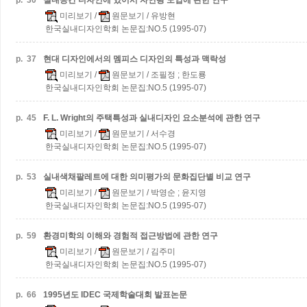
p.
30
실내공간 디자인에 있어서 자연광 도입에 관한 연구
미리보기
/
원문보기
/ 유방현
한국실내디자인학회 논문집:NO.5 (1995-07)
p.
37
현대 디자인에서의 멤피스 디자인의 특성과 맥락성
미리보기
/
원문보기
/ 조필정 ; 한도룡
한국실내디자인학회 논문집:NO.5 (1995-07)
p.
45
F. L. Wright의 주택특성과 실내디자인 요소분석에 관한 연구
미리보기
/
원문보기
/ 서수경
한국실내디자인학회 논문집:NO.5 (1995-07)
p.
53
실내색채팔레트에 대한 의미평가의 문화집단별 비교 연구
미리보기
/
원문보기
/ 박영순 ; 윤지영
한국실내디자인학회 논문집:NO.5 (1995-07)
p.
59
환경미학의 이해와 경험적 접근방법에 관한 연구
미리보기
/
원문보기
/ 김주미
한국실내디자인학회 논문집:NO.5 (1995-07)
p.
66
1995년도 IDEC 국제학술대회 발표논문