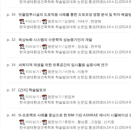
한국생태환경건축학회 학술발표대회 논문집:통권26호(v.14 n.1) (2014-0
p.
30
빗물침투시설의 도로적용 사례를 통한 도로포장 영향 분석 및 하자 해결
미리보기
/
원문보기
/ 김영태 ; 이태구 ; 한영해
한국생태환경건축학회 학술발표대회 논문집:통권26호(v.14 n.1) (2014-0
p.
32
옥상녹화 시스템의 수문학적 성능평가인자 개발
미리보기
/
원문보기
/ 김현우 ; 정승일 ; 한무영
한국생태환경건축학회 학술발표대회 논문집:통권26호(v.14 n.1) (2014-0
p.
34
쇠퇴지역 재생을 위한 유휴공간의 임시활용 실증사례 연구
미리보기
/
원문보기
/ 이연숙 ; 이동주
한국생태환경건축학회 학술발표대회 논문집:통권26호(v.14 n.1) (2014-0
p.
37
[간지] 학술발표Ⅲ
미리보기
/
원문보기
/ 편집부
한국생태환경건축학회 학술발표대회 논문집:통권26호(v.14 n.1) (2014-0
p.
40
G-프로젝트 사례를 중심으로 한 BIM 기반 ASHRAE 에너지 시뮬레이션
미리보기
/
원문보기
/ 류한수 ; 황상훈 ; 고정림 ; 신지웅
한국생태환경건축학회 학술발표대회 논문집:통권26호(v.14 n.1) (2014-0