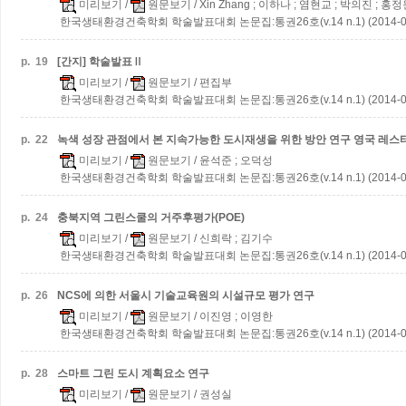
미리보기
/
원문보기
/ Xin Zhang ; 이하나 ; 염현교 ; 박의진 ; 홍
한국생태환경건축학회 학술발표대회 논문집:통권26호(v.14 n.1) (2014-0
p.
19
[간지] 학술발표Ⅱ
미리보기
/
원문보기
/ 편집부
한국생태환경건축학회 학술발표대회 논문집:통권26호(v.14 n.1) (2014-0
p.
22
녹색 성장 관점에서 본 지속가능한 도시재생을 위한 방안 연구
영국 레스
미리보기
/
원문보기
/ 윤석준 ; 오덕성
한국생태환경건축학회 학술발표대회 논문집:통권26호(v.14 n.1) (2014-0
p.
24
충북지역 그린스쿨의 거주후평가(POE)
미리보기
/
원문보기
/ 신희락 ; 김기수
한국생태환경건축학회 학술발표대회 논문집:통권26호(v.14 n.1) (2014-0
p.
26
NCS에 의한 서울시 기술교육원의 시설규모 평가 연구
미리보기
/
원문보기
/ 이진영 ; 이영한
한국생태환경건축학회 학술발표대회 논문집:통권26호(v.14 n.1) (2014-0
p.
28
스마트 그린 도시 계획요소 연구
미리보기
/
원문보기
/ 권성실