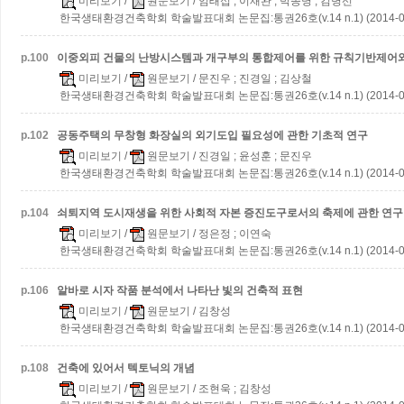
미리보기
/
원문보기
/ 임태섭 ; 이재완 ; 박종명 ; 김병선
한국생태환경건축학회 학술발표대회 논문집:통권26호(v.14 n.1) (2014-0
p.
100
이중외피 건물의 난방시스템과 개구부의 통합제어를 위한 규칙기반제어
미리보기
/
원문보기
/ 문진우 ; 진경일 ; 김상철
한국생태환경건축학회 학술발표대회 논문집:통권26호(v.14 n.1) (2014-0
p.
102
공동주택의 무창형 화장실의 외기도입 필요성에 관한 기초적 연구
미리보기
/
원문보기
/ 진경일 ; 윤성훈 ; 문진우
한국생태환경건축학회 학술발표대회 논문집:통권26호(v.14 n.1) (2014-0
p.
104
쇠퇴지역 도시재생을 위한 사회적 자본 증진도구로서의 축제에 관한 연구
미리보기
/
원문보기
/ 정은정 ; 이연숙
한국생태환경건축학회 학술발표대회 논문집:통권26호(v.14 n.1) (2014-0
p.
106
알바로 시자 작품 분석에서 나타난 빛의 건축적 표현
미리보기
/
원문보기
/ 김창성
한국생태환경건축학회 학술발표대회 논문집:통권26호(v.14 n.1) (2014-0
p.
108
건축에 있어서 텍토닉의 개념
미리보기
/
원문보기
/ 조현욱 ; 김창성