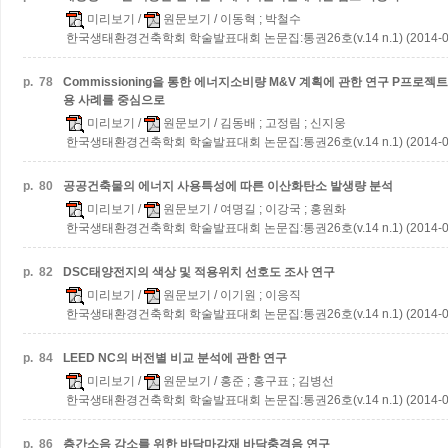
미리보기
/
원문보기
/ 이동혁 ; 박철수
한국생태환경건축학회 학술발표대회 논문집:통권26호(v.14 n.1) (2014-0
p.
78
Commissioning을 통한 에너지소비량 M&V 계획에 관한 연구
P프로젝트 C
용 사례를 중심으로
미리보기
/
원문보기
/ 김동배 ; 고정림 ; 신지웅
한국생태환경건축학회 학술발표대회 논문집:통권26호(v.14 n.1) (2014-0
p.
80
공공건축물의 에너지 사용특성에 따른 이산화탄소 발생량 분석
미리보기
/
원문보기
/ 여명길 ; 이강국 ; 홍원화
한국생태환경건축학회 학술발표대회 논문집:통권26호(v.14 n.1) (2014-0
p.
82
DSC태양전지의 색상 및 적용위치 선호도 조사 연구
미리보기
/
원문보기
/ 이기원 ; 이응직
한국생태환경건축학회 학술발표대회 논문집:통권26호(v.14 n.1) (2014-0
p.
84
LEED NC의 버전별 비교 분석에 관한 연구
미리보기
/
원문보기
/ 홍준 ; 홍구표 ; 김병선
한국생태환경건축학회 학술발표대회 논문집:통권26호(v.14 n.1) (2014-0
p.
86
층간소음 감소를 위한 바닥마감재 바닥충격음 연구