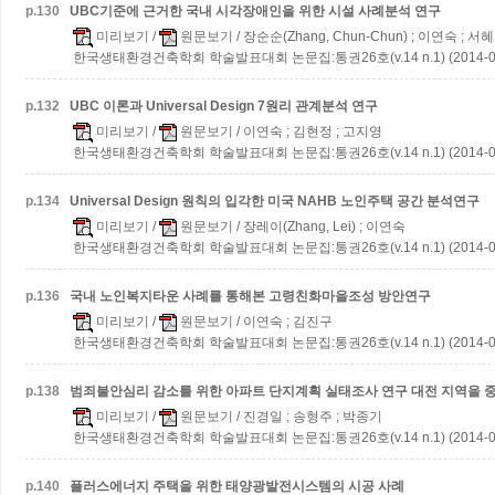
p.
130
UBC기준에 근거한 국내 시각장애인을 위한 시설 사례분석 연구
미리보기
/
원문보기
/ 장순순(Zhang, Chun-Chun) ; 이연숙 ; 서혜
한국생태환경건축학회 학술발표대회 논문집:통권26호(v.14 n.1) (2014-0
p.
132
UBC 이론과 Universal Design 7원리 관계분석 연구
미리보기
/
원문보기
/ 이연숙 ; 김현정 ; 고지영
한국생태환경건축학회 학술발표대회 논문집:통권26호(v.14 n.1) (2014-0
p.
134
Universal Design 원칙의 입각한 미국 NAHB 노인주택 공간 분석연구
미리보기
/
원문보기
/ 장레이(Zhang, Lei) ; 이연숙
한국생태환경건축학회 학술발표대회 논문집:통권26호(v.14 n.1) (2014-0
p.
136
국내 노인복지타운 사례를 통해본 고령친화마을조성 방안연구
미리보기
/
원문보기
/ 이연숙 ; 김진구
한국생태환경건축학회 학술발표대회 논문집:통권26호(v.14 n.1) (2014-0
p.
138
범죄불안심리 감소를 위한 아파트 단지계획 실태조사 연구
대전 지역을 
미리보기
/
원문보기
/ 진경일 ; 송형주 ; 박종기
한국생태환경건축학회 학술발표대회 논문집:통권26호(v.14 n.1) (2014-0
p.
140
플러스에너지 주택을 위한 태양광발전시스템의 시공 사례