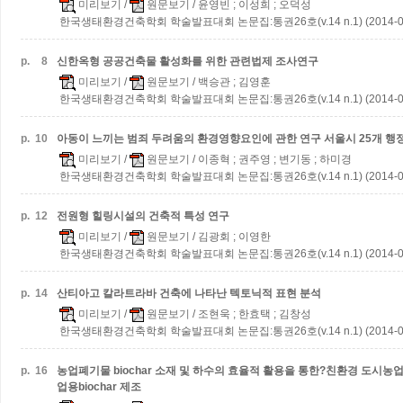
미리보기
/
원문보기
/ 윤영빈 ; 이성희 ; 오덕성
한국생태환경건축학회 학술발표대회 논문집:통권26호(v.14 n.1) (2014-0
p.
8
신한옥형 공공건축물 활성화를 위한 관련법제 조사연구
미리보기
/
원문보기
/ 백승관 ; 김영훈
한국생태환경건축학회 학술발표대회 논문집:통권26호(v.14 n.1) (2014-0
p.
10
아동이 느끼는 범죄 두려움의 환경영향요인에 관한 연구
서울시 25개 
미리보기
/
원문보기
/ 이종혁 ; 권주영 ; 변기동 ; 하미경
한국생태환경건축학회 학술발표대회 논문집:통권26호(v.14 n.1) (2014-0
p.
12
전원형 힐링시설의 건축적 특성 연구
미리보기
/
원문보기
/ 김광회 ; 이영한
한국생태환경건축학회 학술발표대회 논문집:통권26호(v.14 n.1) (2014-0
p.
14
산티아고 칼라트라바 건축에 나타난 텍토닉적 표현 분석
미리보기
/
원문보기
/ 조현욱 ; 한효택 ; 김창성
한국생태환경건축학회 학술발표대회 논문집:통권26호(v.14 n.1) (2014-0
p.
16
농업폐기물 biochar 소재 및 하수의 효율적 활용을 통한?친환경 도시농
업용biochar 제조