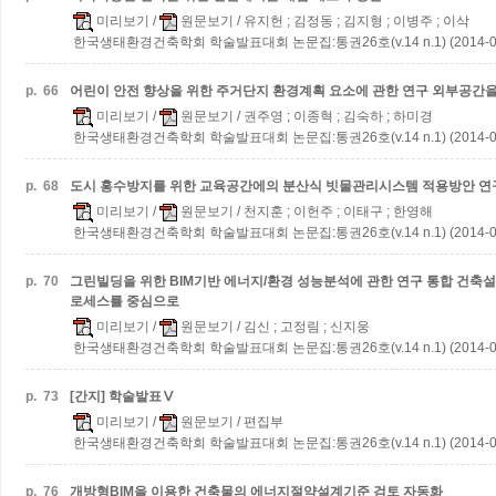
미리보기
/
원문보기
/ 유지헌 ; 김정동 ; 김지형 ; 이병주 ; 이삭
한국생태환경건축학회 학술발표대회 논문집:통권26호(v.14 n.1) (2014-0
p.
66
어린이 안전 향상을 위한 주거단지 환경계획 요소에 관한 연구
외부공간을
미리보기
/
원문보기
/ 권주영 ; 이종혁 ; 김숙하 ; 하미경
한국생태환경건축학회 학술발표대회 논문집:통권26호(v.14 n.1) (2014-0
p.
68
도시 홍수방지를 위한 교육공간에의 분산식 빗물관리시스템 적용방안 연
미리보기
/
원문보기
/ 천지훈 ; 이헌주 ; 이태구 ; 한영해
한국생태환경건축학회 학술발표대회 논문집:통권26호(v.14 n.1) (2014-0
p.
70
그린빌딩을 위한 BIM기반 에너지/환경 성능분석에 관한 연구
통합 건축설
로세스를 중심으로
미리보기
/
원문보기
/ 김신 ; 고정림 ; 신지웅
한국생태환경건축학회 학술발표대회 논문집:통권26호(v.14 n.1) (2014-0
p.
73
[간지] 학술발표Ⅴ
미리보기
/
원문보기
/ 편집부
한국생태환경건축학회 학술발표대회 논문집:통권26호(v.14 n.1) (2014-0
p.
76
개방형BIM을 이용한 건축물의 에너지절약설계기준 검토 자동화