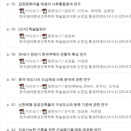
p.
52
감천문화마을 재생의 사회통합효과 연구
미리보기
/
원문보기
/ 염은지 ; 이연숙 ; 박재현 ; 김현정
한국생태환경건축학회 학술발표대회 논문집:통권26호(v.14 n.1) (2014-0
p.
55
[간지] 학술발표Ⅳ
미리보기
/
원문보기
/ 편집부
한국생태환경건축학회 학술발표대회 논문집:통권26호(v.14 n.1) (2014-0
p.
58
20세기 전반기 한국주택의 전통적 특성 연구
미리보기
/
원문보기
/ 조경철 ; 이영한
한국생태환경건축학회 학술발표대회 논문집:통권26호(v.14 n.1) (2014-0
p.
60
중국 대도시의 도심재생 사례 분석에 관한 연구
미리보기
/
원문보기
/ 왕진(Wang, Zhen) ; 전우선 ; 오덕성
한국생태환경건축학회 학술발표대회 논문집:통권26호(v.14 n.1) (2014-0
p.
62
신한옥형 공공건축물의 구성요소와 분류 기준에 관한 연구
미리보기
/
원문보기
/ 손지호 ; 정경윤 ; 박준영
한국생태환경건축학회 학술발표대회 논문집:통권26호(v.14 n.1) (2014-0
p.
64
지속가능한 건축을 위한 건설폐기물 매립 제로화 방안