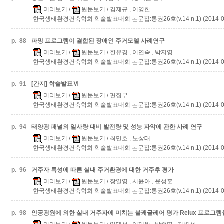
미리보기
/
원문보기
/ 김재규 ; 이영한
한국생태환경건축학회 학술발표대회 논문집:통권26호(v.14 n.1) (2014-0
p.
88
파밍 프로그램이 결합된 장애인 주거모델 사례연구
미리보기
/
원문보기
/ 한유경 ; 이연숙 ; 박지영
한국생태환경건축학회 학술발표대회 논문집:통권26호(v.14 n.1) (2014-0
p.
91
[간지] 학술발표Ⅵ
미리보기
/
원문보기
/ 편집부
한국생태환경건축학회 학술발표대회 논문집:통권26호(v.14 n.1) (2014-0
p.
94
태양광 패널의 일사량 대비 발전량 및 성능 파악에 관한 사례 연구
미리보기
/
원문보기
/ 최민호 ; 노상태
한국생태환경건축학회 학술발표대회 논문집:통권26호(v.14 n.1) (2014-0
p.
96
거주자 특성에 따른 실내 주거환경에 대한 거주후 평가
미리보기
/
원문보기
/ 장일영 ; 서윤아 ; 윤성훈
한국생태환경건축학회 학술발표대회 논문집:통권26호(v.14 n.1) (2014-0
p.
98
인공광원에 의한 실내 거주자에 미치는 불쾌글레어 평가
Relux 프로그