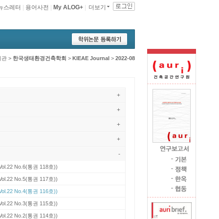
뉴스레터
|
용어사전
|
My ALOG+
|
더보기
기관
>
한국생태환경건축학회
>
KIEAE Journal
>
2022-08
+
+
+
+
-
Vol.22 No.6(통권 118호))
Vol.22 No.5(통권 117호))
Vol.22 No.4(통권 116호))
Vol.22 No.3(통권 115호))
Vol.22 No.2(통권 114호))