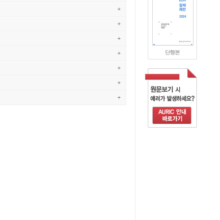
+
+
+
단행본
+
+
+
+