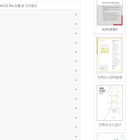
Vol.22 No.1(통권 113호))
+
+
AURI BRIEF
+
+
+
+
+
건축도시정책동향
+
+
+
+
+
건축과 도시공간
+
+