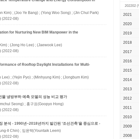
face Temperature Change and Energy Consumption in
202202
(
n Kim) ; (Joo Ye Bang) ; (Yong Woo Song) ; (Jin Chul Park)
2021
 (2022-08)
2020
cation for Nurturing New BIM Manpower in the
2019
2018
Kim) ; (Jong Ho Lee) ; (Jaewook Lee)
 (2022-08)
2017
2016
formance of Rooftop Daylight Installations for Multi-
2015
 Lee) ; (Yejin Pyo) ; (Minhyung Kim) ; (Jongbum Kim)
2014
 (2022-08)
2013
건물 냉방부하 예측 모델의 성능 비교 평가
2012
chul Seong) ; 홍구표(Goopyo Hong)
2011
 (2022-08)
2010
분석 - 1990년~2018년까지 발간된 ‘조선건축’을 중심으로 -
2009
g-Il Chin) ; 임윤택(Yountaik Leem)
2008
 (2022-08)