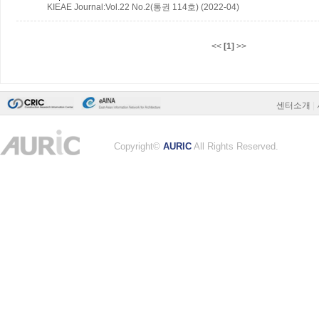
KIEAE Journal:Vol.22 No.2(통권 114호) (2022-04)
<<
[1]
>>
센터소개
|
Copyright©
AURIC
All Rights Reserved.