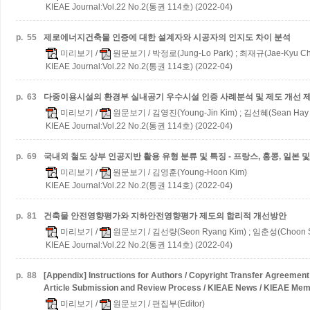
KIEAE Journal:Vol.22 No.2(통권 114호) (2022-04)
p.
55
제로에너지건축물 인증에 대한 설계자와 시공자의 인지도 차이 분석
미리보기
/
원문보기
/ 박정로(Jung-Lo Park) ; 최재규(Jae-Kyu Ch
KIEAE Journal:Vol.22 No.2(통권 114호) (2022-04)
p.
63
다중이용시설의 환경부 실내공기 우수시설 인증 사례분석 및 제도 개선 
미리보기
/
원문보기
/ 김영진(Young-Jin Kim) ; 김선혜(Sean Hay 
KIEAE Journal:Vol.22 No.2(통권 114호) (2022-04)
p.
69
국내외 철도 상부 인공지반 활용 유형 분류 및 특징 - 프랑스, 홍콩, 일본 
미리보기
/
원문보기
/ 김영훈(Young-Hoon Kim)
KIEAE Journal:Vol.22 No.2(통권 114호) (2022-04)
p.
81
건축물 안전영향평가와 지하안전영향평가 제도의 합리적 개선방안
미리보기
/
원문보기
/ 김선량(Seon Ryang Kim) ; 임춘성(Choon 
KIEAE Journal:Vol.22 No.2(통권 114호) (2022-04)
p.
88
[Appendix] Instructions for Authors / Copyright Transfer Agreement 
Article Submission and Review Process / KIEAE News / KIEAE Mem
미리보기
/
원문보기
/ 편집부(Editor)