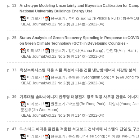
p.
13
Archetype Modeling Uncertainty and Bayesian Calibration for Camp
National University Buildings Energy Use
미리보기
/
원문보기
/ 루이즈 프리실라(Priscilla Ruiz) ; 최준혁(Jun
KIEAE Journal:Vol.22 No.2(통권 114호) (2022-04)
p.
25
Status Analysis of Green Recovery Spending in Response to COVID-
on Green Climate Technology (GCT) in Developing Countries -
미리보기
/
원문보기
/ 강한나(Hanna Kang) ; 한민지(Minji Han) ;
KIEAE Journal:Vol.22 No.2(통권 114호) (2022-04)
p.
33
옥상녹화시스템 적용 식물 특성에 따른 건물 냉난방 에너지 저감량 분석
미리보기
/
원문보기
/ 손형민(Hyeongmin Son) ; 박동윤(Dong Yoo
KIEAE Journal:Vol.22 No.2(통권 114호) (2022-04)
p.
39
기후대별 솔라사이니지 반투명 태양전지 창호 적용 사무용 건물의 에너지
미리보기
/
원문보기
/ 박보랑(Bo Rang Park) ; 최영재(Young Jae C
문진우(Jin Woo Moon)
KIEAE Journal:Vol.22 No.2(통권 114호) (2022-04)
p.
47
C-스터드 이격용 클립을 적용한 석고보드 건식벽체 시스템의 단열 및 구
미리보기
/
원문보기
/ 송진희(Jin-Hee Song) ; 이혜림(Hye-Lim Le