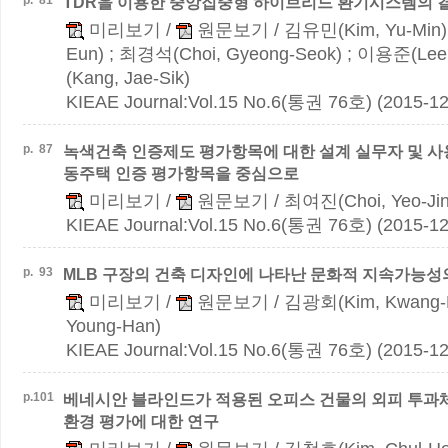
p.
81
TDR을 이용한 중앙집중형 하이브리드 환기시스템의 
미리보기
/
원문보기
/ 김유민(Kim, Yu-Min)
Eun) ; 최경석(Choi, Gyeong-Seok) ; 이용준(Lee
(Kang, Jae-Sik)
KIEAE Journal:Vol.15 No.6(통권 76호) (2015-12
p.
87
녹색건축 인증제도 평가항목에 대한 설계 실무자 및 사
동주택 인증 평가항목을 중심으로
미리보기
/
원문보기
/ 최여진(Choi, Yeo-Jin
KIEAE Journal:Vol.15 No.6(통권 76호) (2015-12
p.
93
MLB 구장의 건축 디자인에 나타난 문화적 지속가능성
미리보기
/
원문보기
/ 김광회(Kim, Kwang-
Young-Han)
KIEAE Journal:Vol.15 No.6(통권 76호) (2015-12
p.
101
베네시안 블라인드가 적용된 오피스 건물의 외피 투과체
환경 평가에 대한 연구