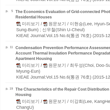
p.
5
The Economics Evaluation of Grid-connected Phot
Residential Houses
미리보기
/
원문보기
/ 이현승(Lee, Hyun-S
Sung-Bum) ; 신우철(Shin U-Cheul)
KIEAE Journal:Vol.15 No.6(통권 76호) (2015-12
p.
11
Condensation Prevention Performance Assessment
Account Thermal Insulation Performance Degradat
Apartment Housing
미리보기
/
원문보기
/ 최두성(Choi, Doo-S
Myung-Eun)
KIEAE Journal:Vol.15 No.6(통권 76호) (2015-12
p.
19
The Characteristics of the Repair Cost Distribution
Housing
미리보기
/
원문보기
/ 이강희(Lee, KangHe
ChangU)