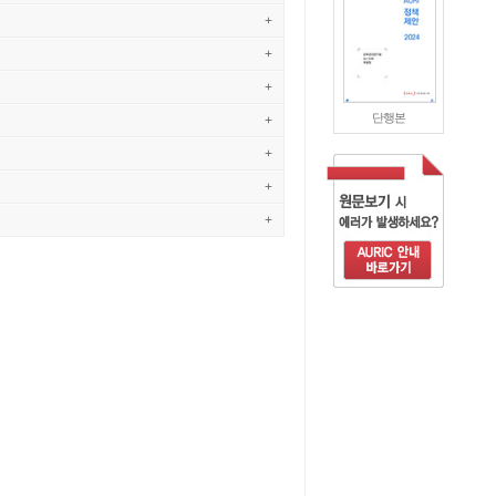
+
+
+
단행본
+
+
+
+