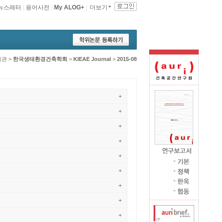
뉴스레터
|
용어사전
|
My ALOG+
|
더보기
기관
>
한국생태환경건축학회
>
KIEAE Journal
>
2015-08
+
+
+
+
+
+
+
+
+