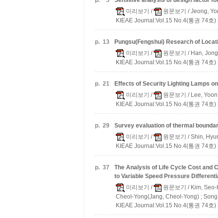
p.
5
Sensitive analysis of design factor 
미리보기
/
원문보기
/ Jeong, Yo
KIEAE Journal:Vol.15 No.4(통권 74호) 
p.
13
Pungsu(Fengshui) Research of Locati
미리보기
/
원문보기
/ Han, Jon
KIEAE Journal:Vol.15 No.4(통권 74호) 
p.
21
Effects of Security Lighting Lamps o
미리보기
/
원문보기
/ Lee, Yoon
KIEAE Journal:Vol.15 No.4(통권 74호) 
p.
29
Survey evaluation of thermal boundary
미리보기
/
원문보기
/ Shin, Hyu
KIEAE Journal:Vol.15 No.4(통권 74호) 
p.
37
The Analysis of Life Cycle Cost and 
to Variable Speed Pressure Differenti
미리보기
/
원문보기
/ Kim, Seo-
Cheol-Yong(Jang, Cheol-Yong) ; Song
KIEAE Journal:Vol.15 No.4(통권 74호) 