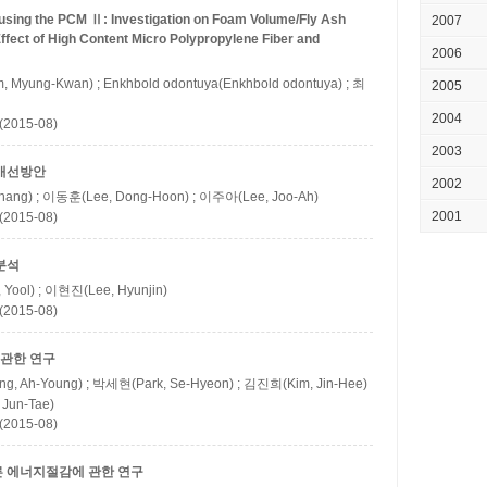
 using the PCM Ⅱ: Investigation on Foam Volume/Fly Ash
2007
ffect of High Content Micro Polypropylene Fiber and
2006
 Myung-Kwan) ; Enkhbold odontuya(Enkhbold odontuya) ; 최
2005
2004
(2015-08)
2003
 개선방안
2002
hang) ; 이동훈(Lee, Dong-Hoon) ; 이주아(Lee, Joo-Ah)
2001
(2015-08)
분석
 Yool) ; 이현진(Lee, Hyunjin)
(2015-08)
 관한 연구
, Ah-Young) ; 박세현(Park, Se-Hyeon) ; 김진희(Kim, Jin-Hee)
Jun-Tae)
(2015-08)
른 에너지절감에 관한 연구