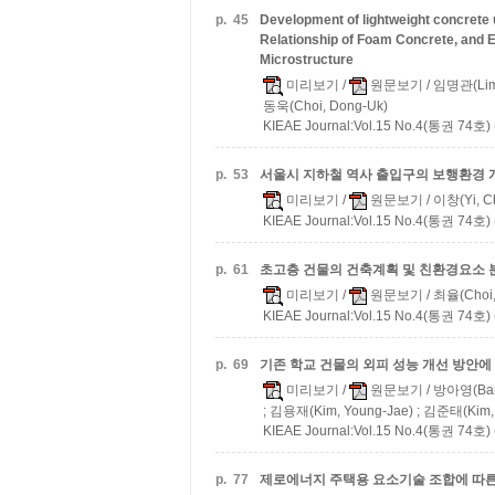
p.
45
Development of lightweight concrete
Relationship of Foam Concrete, and E
Microstructure
미리보기
/
원문보기
/ 임명관(Lim,
동욱(Choi, Dong-Uk)
KIEAE Journal:Vol.15 No.4(통권 74호) 
p.
53
서울시 지하철 역사 출입구의 보행환경
미리보기
/
원문보기
/ 이창(Yi, C
KIEAE Journal:Vol.15 No.4(통권 74호) 
p.
61
초고층 건물의 건축계획 및 친환경요소 
미리보기
/
원문보기
/ 최율(Choi,
KIEAE Journal:Vol.15 No.4(통권 74호) 
p.
69
기존 학교 건물의 외피 성능 개선 방안에
미리보기
/
원문보기
/ 방아영(Bang
; 김용재(Kim, Young-Jae) ; 김준태(Kim, 
KIEAE Journal:Vol.15 No.4(통권 74호) 
p.
77
제로에너지 주택용 요소기술 조합에 따