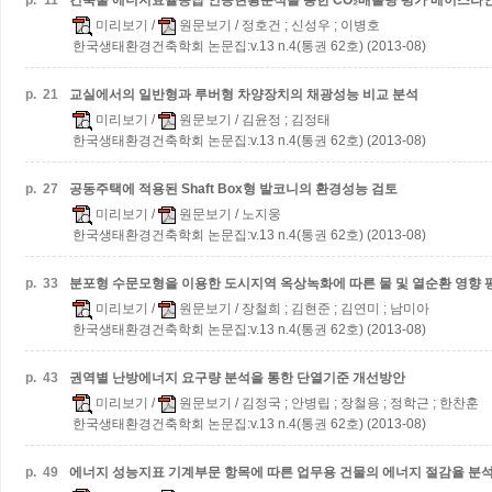
p.
11
건축물 에너지효율등급 인증현황분석을 통한 CO₂배출량 평가 베이스라
미리보기
/
원문보기
/ 정호건 ; 신성우 ; 이병호
한국생태환경건축학회 논문집:v.13 n.4(통권 62호) (2013-08)
p.
21
교실에서의 일반형과 루버형 차양장치의 채광성능 비교 분석
미리보기
/
원문보기
/ 김윤정 ; 김정태
한국생태환경건축학회 논문집:v.13 n.4(통권 62호) (2013-08)
p.
27
공동주택에 적용된 Shaft Box형 발코니의 환경성능 검토
미리보기
/
원문보기
/ 노지웅
한국생태환경건축학회 논문집:v.13 n.4(통권 62호) (2013-08)
p.
33
분포형 수문모형을 이용한 도시지역 옥상녹화에 따른 물 및 열순환 영향 
미리보기
/
원문보기
/ 장철희 ; 김현준 ; 김연미 ; 남미아
한국생태환경건축학회 논문집:v.13 n.4(통권 62호) (2013-08)
p.
43
권역별 난방에너지 요구량 분석을 통한 단열기준 개선방안
미리보기
/
원문보기
/ 김정국 ; 안병립 ; 장철용 ; 정학근 ; 한찬훈
한국생태환경건축학회 논문집:v.13 n.4(통권 62호) (2013-08)
p.
49
에너지 성능지표 기계부문 항목에 따른 업무용 건물의 에너지 절감율 분