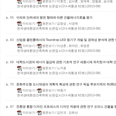
미리보기
/
원문보기
/ 이호진 ; 김서훈 ; 정재욱 ; 장철용 ; 송규동
한국생태환경건축학회 논문집:v.13 n.4(통권 62호) (2013-08)
p.
55
아파트 단위세대 평면 형태에 따른 건물에너지효율 평가
미리보기
/
원문보기
/ 김창성 ; 서경욱
한국생태환경건축학회 논문집:v.13 n.4(통권 62호) (2013-08)
p.
63
산업용 클린룸에서의 Teardrop LED 등기구 개발 및 경제성 분석에 관한
미리보기
/
원문보기
/ 이상춘 ; 최여진 ; 최영준
한국생태환경건축학회 논문집:v.13 n.4(통권 62호) (2013-08)
p.
69
대학도서관의 에너지 절감에 관한 기초적 연구
세종시에 위치한 H 대학 
미리보기
/
원문보기
/ 노지웅
한국생태환경건축학회 논문집:v.13 n.4(통권 62호) (2013-08)
p.
75
문화주도형 도시재생의 계획적 특성에 관한 연구
독일 루르지역의 주(州
미리보기
/
원문보기
/ 박종기
한국생태환경건축학회 논문집:v.13 n.4(통권 62호) (2013-08)
p.
87
친환경 통합 디자인 프로세스의 디자인 적용에 관한 연구
오피스 건물을 
미리보기
/
원문보기
/ 김민규 ; 강희선