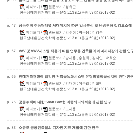
p.
39
블라인드를 고려한 여름철 소규모 사무소 건물의 냉방 및 조명에너지 평
미리보기
/
원문보기
/ 정유근
한국생태환경건축학회 논문집:v.13 n.1(통권 59호) (2013-02)
p.
47
공동주택 주동형태별 세대위치에 따른 일사분석 및 난방부하 절감요소에 
미리보기
/
원문보기
/ 김수정 ; 박두용 ; 김강수
한국생태환경건축학회 논문집:v.13 n.1(통권 59호) (2013-02)
p.
57
VAV 및 VWV시스템 적용에 따른 업무용 건축물의 에너지저감에 관한 연
미리보기
/
원문보기
/ 송지용 ; 홍원화 ; 김지연 ; 박효순
한국생태환경건축학회 논문집:v.13 n.1(통권 59호) (2013-02)
p.
65
현대건축경향에 입각한 건축물녹화시스템 유형의열적물성치에 관한 연
미리보기
/
원문보기
/ 김태한 ; 이주희 ; 김철민
한국생태환경건축학회 논문집:v.13 n.1(통권 59호) (2013-02)
p.
75
공동주택에 대한 Shaft Box형 이중외피의적용에 관한 연구
미리보기
/
원문보기
/ 노지웅
한국생태환경건축학회 논문집:v.13 n.1(통권 59호) (2013-02)
p.
83
소규모 공공건축물의 디자인 지표 개발에 관한 연구