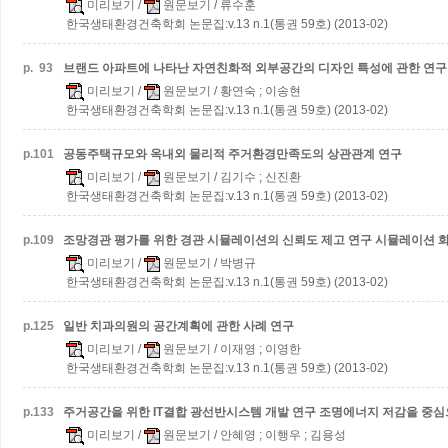
미리보기
/
원문보기
/ 류수훈
한국생태환경건축학회 논문집:v.13 n.1(통권 59호) (2013-02)
p.
93
브랜드 아파트에 나타난 자연친화적 외부공간의 디자인 특성에 관한 연구
미리보기
/
원문보기
/ 황연숙 ; 이송현
한국생태환경건축학회 논문집:v.13 n.1(통권 59호) (2013-02)
p.
101
공동주택규모와 옥내외 물리적 주거환경만족도의 상관관계 연구
미리보기
/
원문보기
/ 김기수 ; 신진환
한국생태환경건축학회 논문집:v.13 n.1(통권 59호) (2013-02)
p.
109
조망경관 평가를 위한 경관 시뮬레이션의 신뢰도 제고 연구
시뮬레이션 
미리보기
/
원문보기
/ 박병규
한국생태환경건축학회 논문집:v.13 n.1(통권 59호) (2013-02)
p.
125
일반 치과의원의 공간계획에 관한 사례 연구
미리보기
/
원문보기
/ 이재영 ; 이영한
한국생태환경건축학회 논문집:v.13 n.1(통권 59호) (2013-02)
p.
133
주거공간을 위한 IT결합 광선반시스템 개발 연구
조명에너지 저감을 중심
미리보기
/
원문보기
/ 안혜영 ; 이행우 ; 김용성