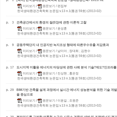
p.
1
[목차] 한국생태환경건축학회 논문집 <생태환경건축> 2013. 02
미리보기
/
원문보기
/ 편집부
한국생태환경건축학회 논문집:v.13 n.1(통권 59호) (2013-02)
p.
3
건축공간에서의 환경의 질(EQ)에 관한 이론적 고찰
미리보기
/
원문보기
/ 윤성훈
한국생태환경건축학회 논문집:v.13 n.1(통권 59호) (2013-02)
p.
9
공동주택단지 내 인공지반 녹지조성 형태에 따른우수유출 저감효과
미리보기
/
원문보기
/ 남미아 ; 장대희 ; 김현수
한국생태환경건축학회 논문집:v.13 n.1(통권 59호) (2013-02)
p.
17
도시지역 미활용 에너지의 타당성에 관한 사례 분석
기술?제도?인프라를
미리보기
/
원문보기
/ 진상현 ; 홍은정
한국생태환경건축학회 논문집:v.13 n.1(통권 59호) (2013-02)
p.
29
BIM기반 건축물 설계 과정에서 실시간 에너지 성능분석을 위한 기술 개
을 중심으로
미리보기
/
원문보기
/ 이윤길 ; 조원준
한국생태환경건축학회 논문집:v.13 n.1(통권 59호) (2013-02)