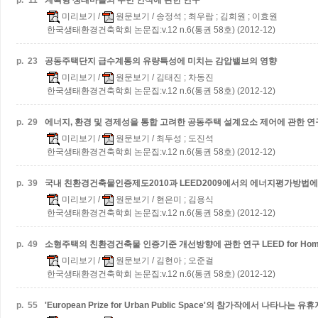
p.
11
계획형 생태마을의 주민 인식에 관한 연구
미리보기
/
원문보기
/ 송정석 ; 최우람 ; 김희원 ; 이효원
한국생태환경건축학회 논문집:v.12 n.6(통권 58호) (2012-12)
p.
23
공동주택단지 급수계통의 유량특성에 미치는 감압밸브의 영향
미리보기
/
원문보기
/ 김태진 ; 차동진
한국생태환경건축학회 논문집:v.12 n.6(통권 58호) (2012-12)
p.
29
에너지, 환경 및 경제성을 통합 고려한 공동주택 설계요소 제어에 관한 연
미리보기
/
원문보기
/ 최두성 ; 도진석
한국생태환경건축학회 논문집:v.12 n.6(통권 58호) (2012-12)
p.
39
국내 친환경건축물인증제도2010과 LEED2009에서의 에너지평가방법에
미리보기
/
원문보기
/ 현은미 ; 김용식
한국생태환경건축학회 논문집:v.12 n.6(통권 58호) (2012-12)
p.
49
소형주택의 친환경건축물 인증기준 개선방향에 관한 연구
LEED for 
미리보기
/
원문보기
/ 김현아 ; 오준걸
한국생태환경건축학회 논문집:v.12 n.6(통권 58호) (2012-12)
p.
55
'European Prize for Urban Public Space'의 참가작에서 나타나