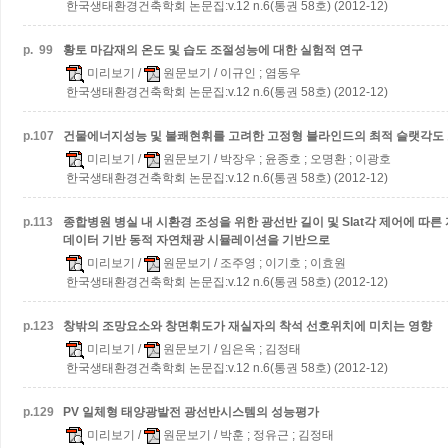
한국생태환경건축학회 논문집:v.12 n.6(통권 58호) (2012-12)
p.
99
황토 마감재의 온도 및 습도 조절성능에 대한 실험적 연구
미리보기
/
원문보기
/ 이규인 ; 염동우
한국생태환경건축학회 논문집:v.12 n.6(통권 58호) (2012-12)
p.
107
건물에너지성능 및 불쾌현휘를 고려한 고정형 블라인드의 최적 슬랫각도 
미리보기
/
원문보기
/ 박장우 ; 윤종호 ; 오명환 ; 이광호
한국생태환경건축학회 논문집:v.12 n.6(통권 58호) (2012-12)
p.
113
종합병원 병실 내 시환경 조성을 위한 광선반 길이 및 Slat각 제어에 따
데이터 기반 동적 자연채광 시뮬레이션을 기반으로
미리보기
/
원문보기
/ 조주영 ; 이기호 ; 이효원
한국생태환경건축학회 논문집:v.12 n.6(통권 58호) (2012-12)
p.
123
창밖의 조망요소와 창면휘도가 재실자의 착석 선호위치에 미치는 영향
미리보기
/
원문보기
/ 임은옥 ; 김정태
한국생태환경건축학회 논문집:v.12 n.6(통권 58호) (2012-12)
p.
129
PV 일체형 태양광발전 광선반시스템의 성능평가
미리보기
/
원문보기
/ 박훈 ; 정유근 ; 김정태