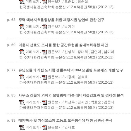
미리보기
/
원문보기
/ 오준걸 ; 최순섭
한국생태환경건축학회 논문집:v.12 n.6(통권 58호) (2012-12)
p.
63
주택 에너지효율향상을 위한 재정지원 방안에 관한 연구
미리보기
/
원문보기
/ 박기현
한국생태환경건축학회 논문집:v.12 n.6(통권 58호) (2012-12)
p.
69
이용자 선호도 조사를 통한 공간유형별 실내녹화유형 제안
미리보기
/
원문보기
/ 신상희 ; 장대희 ; 김연미 ; 남미아
한국생태환경건축학회 논문집:v.12 n.6(통권 58호) (2012-12)
p.
77
유닛모듈러 기반 도시형 생활주택의 BIM 모델링 프로세스 개발 연구
미리보기
/
원문보기
/ 이창재 ; 임석호
한국생태환경건축학회 논문집:v.12 n.6(통권 58호) (2012-12)
p.
85
사무소 건물의 외피 리모델링에 따른 에너지절감효과 및 경제성 분석
미리보기
/
원문보기
/ 최선우 ; 김지연 ; 박효순 ; 김준태
한국생태환경건축학회 논문집:v.12 n.6(통권 58호) (2012-12)
p.
93
태양복사 및 기상요소의 고농도 오존형성에 대한 상관성 분석
미리보기
/
원문보기
/ 안재호