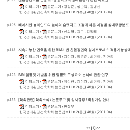
p.
97
친환경건축물 인증 초?중등학교의 생태환경에 관한 비교연구
미리보기
/
원문보기
/ 왕정준 ; 성순택 ; 김병선
한국생태환경건축학회 논문집:v.11 n.2(통권 48호) (2011-04)
p.
105
베네시안 블라인드의 높이와 슬랫각도 조절에 따른 계절별 실내주광분포
미리보기
/
원문보기
/ 신화영 ; 김곤 ; 김정태
한국생태환경건축학회 논문집:v.11 n.2(통권 48호) (2011-04)
p.
113
지속가능한 건축을 위한 BIM기반 친환경건축 설계프로세스 적용가능성에
미리보기
/
원문보기
/ 김미경 ; 장원준 ; 최현아 ; 전한종
한국생태환경건축학회 논문집:v.11 n.2(통권 48호) (2011-04)
p.
123
BIM 템플릿 개발을 위한 템플릿 구성요소 분석에 관한 연구
미리보기
/
원문보기
/ 이상헌 ; 김미경 ; 최현아 ; 전한종
한국생태환경건축학회 논문집:v.11 n.2(통권 48호) (2011-04)
p.
133
[학회관련] 학회소식 / 논문투고 및 심사규정 / 회원가입 안내
미리보기
/
원문보기
/ 편집부
한국생태환경건축학회 논문집:v.11 n.2(통권 48호) (2011-04)
<<
[1]
>>