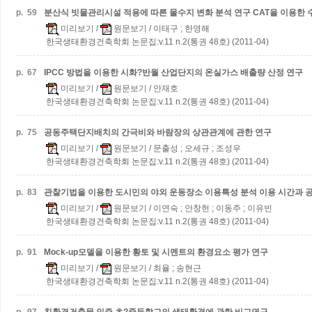
p.
59
분산식 빗물관리시설 적용에 따른 물수지 변화 분석 연구
CAT을 이용한
미리보기
/
원문보기
/ 이태구 ; 한영해
한국생태환경건축학회 논문집:v.11 n.2(통권 48호) (2011-04)
p.
67
IPCC 방법을 이용한 시화?반월 산업단지의 온실가스 배출량 산정 연구
미리보기
/
원문보기
/ 안재호
한국생태환경건축학회 논문집:v.11 n.2(통권 48호) (2011-04)
p.
75
공동주택단지배치의 간극비와 바람장의 상관관계에 관한 연구
미리보기
/
원문보기
/ 문출성 ; 오세규 ; 조성우
한국생태환경건축학회 논문집:v.11 n.2(통권 48호) (2011-04)
p.
83
관찰기법을 이용한 도시민의 야외 운동장소 이용특성 분석
이용 시간과 
미리보기
/
원문보기
/ 이연숙 ; 안창헌 ; 이동주 ; 이유빈
한국생태환경건축학회 논문집:v.11 n.2(통권 48호) (2011-04)
p.
91
Mock-up모델을 이용한 황토 및 시멘트의 환경요소 평가 연구
미리보기
/
원문보기
/ 최율 ; 송현근
한국생태환경건축학회 논문집:v.11 n.2(통권 48호) (2011-04)