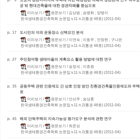
p.
9
고궁의 경관이미지와 수목에 의한 배경경관 차폐의 상관관계 연구
덕수궁
궁 밖 현대건축물에 대한 경관차폐를 중심으로
미리보기
/
원문보기
/ 김상범 ; 송병화 ; 양병이
한국생태환경건축학회 논문집:v.11 n.2(통권 48호) (2011-04)
p.
17
도시민의 야외 운동장소 선택요인 분석
미리보기
/
원문보기
/ 이연숙 ; 이동주 ; 안창헌 ; 구나은
한국생태환경건축학회 논문집:v.11 n.2(통권 48호) (2011-04)
p.
27
주민참여형 생태마을의 계획요소 활용 방법에 대한 연구
미리보기
/
원문보기
/ 송정석 ; 이효원
한국생태환경건축학회 논문집:v.11 n.2(통권 48호) (2011-04)
p.
35
공동주택 관련 인증제도 간 상호 인정 방안
친환경건축물인증제도와 주택
로
미리보기
/
원문보기
/ 안선주 ; 송상훈
한국생태환경건축학회 논문집:v.11 n.2(통권 48호) (2011-04)
p.
45
해외 단독주택의 지속가능성 평가도구 분석에 관한 연구
미리보기
/
원문보기
/ 최준성
한국생태환경건축학회 논문집:v.11 n.2(통권 48호) (2011-04)