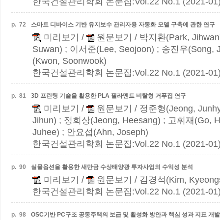
한국건설관리학회 논문집:Vol.22 No.1 (2021-01
p.
72
스마트 디바이스 기반 유지보수 관리자용 자동화 모델 구축에 관한 연구
미리보기
/
원문보기
/ 박지환(Park, Jihwan
Suwan) ; 이서준(Lee, Seojoon) ; 송진우(Song, 
(Kwon, Soonwook)
한국건설관리학회 논문집:Vol.22 No.1 (2021-01
p.
81
3D 프린팅 기술을 활용한 PLA 필라멘트 비탈형 거푸집 연구
미리보기
/
원문보기
/ 정준형(Jeong, Junh
Jihun) ; 정희상(Jeong, Heesang) ; 고휘재(Go, H
Juhee) ; 안요섭(Ahn, Joseph)
한국건설관리학회 논문집:Vol.22 No.1 (2021-01
p.
90
실물옵션을 활용한 새만금 수상태양광 투자사업의 수익성 분석
미리보기
/
원문보기
/ 김경석(Kim, Kyeong
한국건설관리학회 논문집:Vol.22 No.1 (2021-01
p.
98
OSC기반 PC구조 공동주택의 보급 및 활성화 방안과 핵심 성과 지표 개발