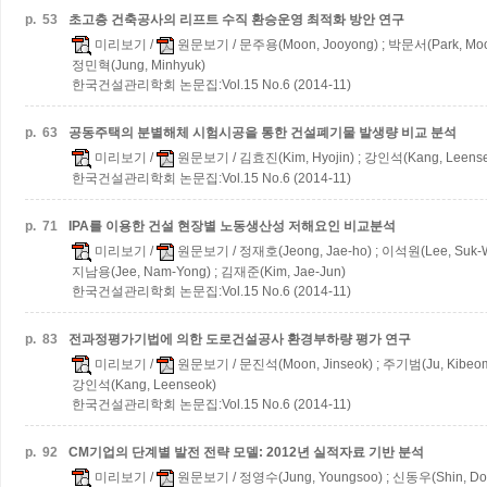
p.
53
초고층 건축공사의 리프트 수직 환승운영 최적화 방안 연구
미리보기
/
원문보기
/ 문주용(Moon, Jooyong) ; 박문서(Park, Moo
정민혁(Jung, Minhyuk)
한국건설관리학회 논문집:Vol.15 No.6 (2014-11)
p.
63
공동주택의 분별해체 시험시공을 통한 건설폐기물 발생량 비교 분석
미리보기
/
원문보기
/ 김효진(Kim, Hyojin) ; 강인석(Kang, Leens
한국건설관리학회 논문집:Vol.15 No.6 (2014-11)
p.
71
IPA를 이용한 건설 현장별 노동생산성 저해요인 비교분석
미리보기
/
원문보기
/ 정재호(Jeong, Jae-ho) ; 이석원(Lee, Suk-W
지남용(Jee, Nam-Yong) ; 김재준(Kim, Jae-Jun)
한국건설관리학회 논문집:Vol.15 No.6 (2014-11)
p.
83
전과정평가기법에 의한 도로건설공사 환경부하량 평가 연구
미리보기
/
원문보기
/ 문진석(Moon, Jinseok) ; 주기범(Ju, Kibeo
강인석(Kang, Leenseok)
한국건설관리학회 논문집:Vol.15 No.6 (2014-11)
p.
92
CM기업의 단계별 발전 전략 모델: 2012년 실적자료 기반 분석
미리보기
/
원문보기
/ 정영수(Jung, Youngsoo) ; 신동우(Shin, D