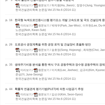
p.
3
해외 플랜트 건설사업관리 업무기능별 역량분석
미리보기
/
원문보기
/ 하지원(Ha, Jiwon) ; 정영수(Jung, Youngso
한국건설관리학회 논문집:Vol.15 No.6 (2014-11)
p.
16
한국형 녹색도로인증시스템 평가요소 개발
고속도로 및 국도 건설단계 
미리보기
/
원문보기
/ 박재우(Park, Jae-Woo) ; 이두헌(Lee, Du-He
노관섭(Noh, Kwan-Sub)
한국건설관리학회 논문집:Vol.15 No.6 (2014-11)
p.
26
도로공사 공정계획을 위한 공정 로직 및 건설장비 효율화 방안
미리보기
/
원문보기
/ 송호정(Song, Hojeong) ; 최재현(Choi, Jae
한국건설관리학회 논문집:Vol.15 No.6 (2014-11)
p.
35
생애주기비용 분석을 통한 벽식 구조 공동주택과 장수명 공동주택의 경제
미리보기
/
원문보기
/ 이지희(Lee, Jeehee) ; 김규리(Kim, Kyuree
준성(Yi, June-Seong)
한국건설관리학회 논문집:Vol.15 No.6 (2014-11)
p.
44
확률적 연결관계 평가기법(PLET)에 의한 사업공기 추정
미리보기
/
원문보기
/ 김선규(Kim, Seon-Gyoo)
한국건설관리학회 논문집:Vol.15 No.6 (2014-11)