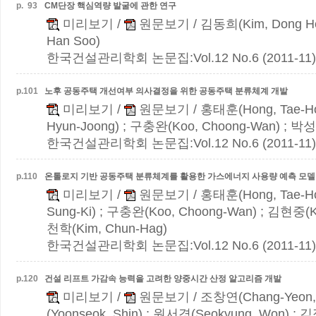
p.
93
CM단장 핵심역량 발굴에 관한 연구
미리보기
/
원문보기
/ 김동희(Kim, Dong H
Han Soo)
한국건설관리학회 논문집:Vol.12 No.6 (2011-11)
p.
101
노후 공동주택 개선여부 의사결정을 위한 공동주택 분류체계 개발
미리보기
/
원문보기
/ 홍태훈(Hong, Tae-H
Hyun-Joong) ; 구충완(Koo, Choong-Wan) ; 박성기
한국건설관리학회 논문집:Vol.12 No.6 (2011-11)
p.
110
온톨로지 기반 공동주택 분류체계를 활용한 가스에너지 사용량 예측 모델
미리보기
/
원문보기
/ 홍태훈(Hong, Tae-H
Sung-Ki) ; 구충완(Koo, Choong-Wan) ; 김현중(Ki
천학(Kim, Chun-Hag)
한국건설관리학회 논문집:Vol.12 No.6 (2011-11)
p.
120
건설 리프트 가감속 능력을 고려한 양중시간 산정 알고리즘 개발
미리보기
/
원문보기
/ 조창연(Chang-Yeon,
(Yoonseok, Shin) ; 원서경(Seokyung, Won) ; 김