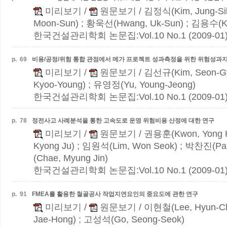
미리보기
/
원문보기
/ 김정식(Kim, Jung-Si
Moon-Sun) ; 황욱선(Hwang, Uk-Sun) ; 김용수(Ki
한국건설관리학회 논문집:Vol.10 No.1 (2009-01
p.
69
비용/공정/위험 통합 관점에서 메가 프로젝트 성과측정을 위한 위험성과
미리보기
/
원문보기
/ 김선규(Kim, Seon-G
Kyoo-Young) ; 유영정(Yu, Young-Jeong)
한국건설관리학회 논문집:Vol.10 No.1 (2009-01
p.
78
정전사고 사례분석을 통한 고속도로 운영 위험비용 산정에 대한 연구
미리보기
/
원문보기
/ 권용훈(Kwon, Yong 
Kyong Ju) ; 임원석(Lim, Won Seok) ; 박찬진(Par
(Chae, Myung Jin)
한국건설관리학회 논문집:Vol.10 No.1 (2009-01
p.
91
FMEA를 활용한 철골공사 작업지연요인의 중요도에 관한 연구
미리보기
/
원문보기
/ 이현철(Lee, Hyun-Ch
Jae-Hong) ; 고성석(Go, Seong-Seok)