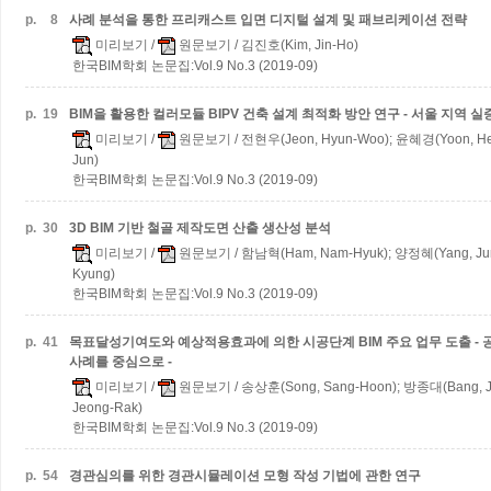
p.
8
사례 분석을 통한 프리캐스트 입면 디지털 설계 및 패브리케이션 전략
미리보기
/
원문보기
/ 김진호(Kim, Jin-Ho)
한국BIM학회 논문집:Vol.9 No.3 (2019-09)
p.
19
BIM을 활용한 컬러모듈 BIPV 건축 설계 최적화 방안 연구 - 서울 지역 
미리보기
/
원문보기
/ 전현우(Jeon, Hyun-Woo); 윤혜경(Yoon, He
Jun)
한국BIM학회 논문집:Vol.9 No.3 (2019-09)
p.
30
3D BIM 기반 철골 제작도면 산출 생산성 분석
미리보기
/
원문보기
/ 함남혁(Ham, Nam-Hyuk); 양정혜(Yang, Ju
Kyung)
한국BIM학회 논문집:Vol.9 No.3 (2019-09)
p.
41
목표달성기여도와 예상적용효과에 의한 시공단계 BIM 주요 업무 도출 -
사례를 중심으로 -
미리보기
/
원문보기
/ 송상훈(Song, Sang-Hoon); 방종대(Bang, 
Jeong-Rak)
한국BIM학회 논문집:Vol.9 No.3 (2019-09)
p.
54
경관심의를 위한 경관시뮬레이션 모형 작성 기법에 관한 연구