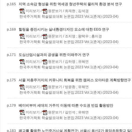
p.
165
지역 소속감 형성을 위한 역세권 청년주택의 물리적 환경 분석 연구
미리보기
/
원문보기
/ 최재현 ; 김석경
한국주거학회 학술발표대회 논문집:2023 Vol.1(춘계) (2023-04)
p.
169
힐링을 증진시키는 실내환경디자인 요소에 대한 EEG 연구
미리보기
/
원문보기
/ 조지영 ; 왕택우 ; 홍이경
한국주거학회 학술발표대회 논문집:2023 Vol.1(춘계) (2023-04)
p.
171
도심산업시설과의 공생을 위한 미래주거 연구
미리보기
/
원문보기
/ 김하영 ; 유해연
한국주거학회 학술발표대회 논문집:2023 Vol.1(춘계) (2023-04)
p.
175
서울 저층주거지의 커뮤니티 회복을 위한 캠퍼스 모아타운 계획방향연구
미리보기
/
원문보기
/ 방윤환 ; 유해연
한국주거학회 학술발표대회 논문집:2023 Vol.1(춘계) (2023-04)
p.
179
베이비부머 세대의 거주지 이동에 따른 수도권 빈집 활용방안
미리보기
/
원문보기
/ 길민석 ; 유해연
한국주거학회 학술발표대회 논문집:2023 Vol.1(춘계) (2023-04)
p.
183
폐교를 활용한 노인주거시설 계획연구: 서울시 용산2가 용암초등학교 일