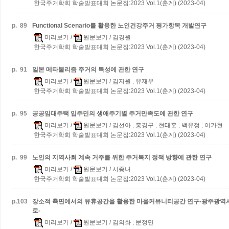
한국주거학회 학술발표대회 논문집:2023 Vol.1(춘계) (2023-04)
p.
89
Functional Scenario를 활용한 노인건강주거 평가항목 개발연구
미리보기
/
원문보기
/ 김경원
한국주거학회 학술발표대회 논문집:2023 Vol.1(춘계) (2023-04)
p.
91
일본 메타볼리즘 주거의 특성에 관한 연구
미리보기
/
원문보기
/ 김지원 ; 유재우
한국주거학회 학술발표대회 논문집:2023 Vol.1(춘계) (2023-04)
p.
95
공공임대주택 입주민의 생애주기별 주거만족도에 관한 연구
미리보기
/
원문보기
/ 김선아 ; 홍경구 ; 현태훈 ; 백유정 ; 이가현
한국주거학회 학술발표대회 논문집:2023 Vol.1(춘계) (2023-04)
p.
99
노인의 지역사회 계속 거주를 위한 주거복지 정책 방향에 관한 연구
미리보기
/
원문보기
/ 서종녀
한국주거학회 학술발표대회 논문집:2023 Vol.1(춘계) (2023-04)
p.
103
장소적 측면에서의 유휴공간을 활용한 마을커뮤니티공간 연구-광주광역
로-
미리보기
/
원문보기
/ 김의화 ; 문정민