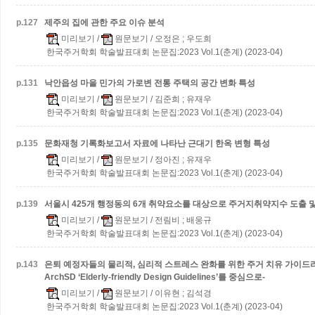
p.
127
제주의 집에 관한 주요 이슈 분석
미리보기
/
원문보기
/ 오정은 ; 우도희
한국주거학회 학술발표대회 논문집:2023 Vol.1(춘계) (2023-04)
p.
131
낙안읍성 마을 민가의 가로변 전통 주택의 공간 변화 특성
미리보기
/
원문보기
/ 김준희 ; 유재우
한국주거학회 학술발표대회 논문집:2023 Vol.1(춘계) (2023-04)
p.
135
문화재청 기록화보고서 자료에 나타난 근대기 한옥 변형 특성
미리보기
/
원문보기
/ 정아진 ; 유재우
한국주거학회 학술발표대회 논문집:2023 Vol.1(춘계) (2023-04)
p.
139
서울시 425개 행정동의 6개 취약요소를 대상으로 주거지취약지수 도출 
미리보기
/
원문보기
/ 전림비 ; 배웅규
한국주거학회 학술발표대회 논문집:2023 Vol.1(춘계) (2023-04)
p.
143
은퇴 예정자들의 물리적, 심리적 스트레스 완화를 위한 주거 치유 가이드라
ArchSD ‘Elderly-friendly Design Guidelines’를 중심으로-
미리보기
/
원문보기
/ 이유현 ; 김석경
한국주거학회 학술발표대회 논문집:2023 Vol.1(춘계) (2023-04)