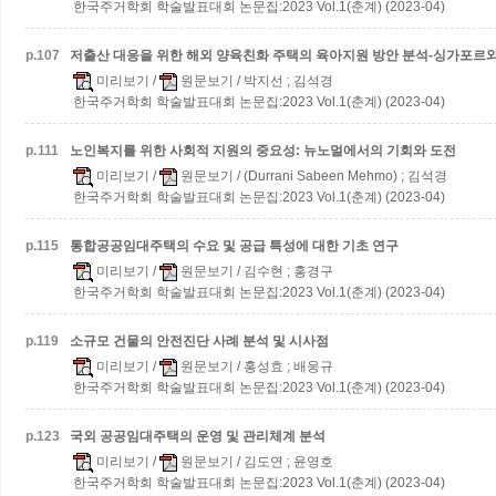
한국주거학회 학술발표대회 논문집:2023 Vol.1(춘계) (2023-04)
p.
107
저출산 대응을 위한 해외 양육친화 주택의 육아지원 방안 분석-싱가포르와
미리보기
/
원문보기
/ 박지선 ; 김석경
한국주거학회 학술발표대회 논문집:2023 Vol.1(춘계) (2023-04)
p.
111
노인복지를 위한 사회적 지원의 중요성: 뉴노멀에서의 기회와 도전
미리보기
/
원문보기
/ (Durrani Sabeen Mehmo) ; 김석경
한국주거학회 학술발표대회 논문집:2023 Vol.1(춘계) (2023-04)
p.
115
통합공공임대주택의 수요 및 공급 특성에 대한 기초 연구
미리보기
/
원문보기
/ 김수현 ; 홍경구
한국주거학회 학술발표대회 논문집:2023 Vol.1(춘계) (2023-04)
p.
119
소규모 건물의 안전진단 사례 분석 및 시사점
미리보기
/
원문보기
/ 홍성효 ; 배웅규
한국주거학회 학술발표대회 논문집:2023 Vol.1(춘계) (2023-04)
p.
123
국외 공공임대주택의 운영 및 관리체계 분석
미리보기
/
원문보기
/ 김도연 ; 윤영호
한국주거학회 학술발표대회 논문집:2023 Vol.1(춘계) (2023-04)