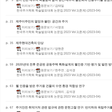
p.
3
땅이 만든 제주의 특별함과 삶의 공간-제주의 돌문화와 전통주거를 중심으
미리보기
/
원문보기
/ 김태일
한국주거학회 학술발표대회 논문집:2023 Vol.1(춘계) (2023-04)
p.
21
제주이주민의 열망과 불만: 공간과 주거
미리보기
/
원문보기
/ 서영표
한국주거학회 학술발표대회 논문집:2023 Vol.1(춘계) (2023-04)
p.
35
제주현대건축의 단상
미리보기
/
원문보기
/ 양현준
한국주거학회 학술발표대회 논문집:2023 Vol.1(춘계) (2023-04)
p.
59
2020년대 전후 준공된 공동주택 특화설계의 웰인증 기반 평가 및 발전 방
미리보기
/
원문보기
/ 한주연 ; 김석경
한국주거학회 학술발표대회 논문집:2023 Vol.1(춘계) (2023-04)
p.
63
웰 인증을 받은 주거용 건물의 수면 환경 적합성 연구
미리보기
/
원문보기
/ 김채리 ; 김석경
한국주거학회 학술발표대회 논문집:2023 Vol.1(춘계) (2023-04)
p.
67
주거안전 취약거처 관련 법규에 관한 문헌고찰 연구: 반지하와 옥탑주거