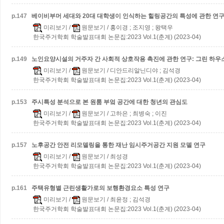
p.
147
베이비부머 세대와 20대 대학생이 인식하는 힐링공간의 특성에 관한 연
미리보기
/
원문보기
/ 홍이경 ; 조지영 ; 왕택우
한국주거학회 학술발표대회 논문집:2023 Vol.1(춘계) (2023-04)
p.
149
노인요양시설의 거주자 간 사회적 상호작용 촉진에 관한 연구: 그린 하우
미리보기
/
원문보기
/ 디안드리알닌디야 ; 김석경
한국주거학회 학술발표대회 논문집:2023 Vol.1(춘계) (2023-04)
p.
153
주시특성 분석으로 본 원룸 부엌 공간에 대한 청년의 관심도
미리보기
/
원문보기
/ 고하은 ; 최병숙 ; 이진
한국주거학회 학술발표대회 논문집:2023 Vol.1(춘계) (2023-04)
p.
157
노후공간 안전 리모델링을 통한 재난 임시주거공간 지원 모델 연구
미리보기
/
원문보기
/ 최성경
한국주거학회 학술발표대회 논문집:2023 Vol.1(춘계) (2023-04)
p.
161
주택유형별 근린생활가로의 보행환경요소 특성 연구
미리보기
/
원문보기
/ 최윤정 ; 김석경
한국주거학회 학술발표대회 논문집:2023 Vol.1(춘계) (2023-04)