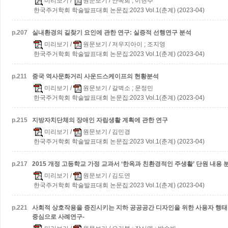
미리보기
/
원문보기
/ 안옥희 ; 이현주
한국주거학회 학술발표대회 논문집:2023 Vol.1(춘계) (2023-04)
p.
207
실내환경의 길찾기 요인에 관한 연구: 실증적 선행연구 분석
미리보기
/
원문보기
/ 저우지아이 ; 조지영
한국주거학회 학술발표대회 논문집:2023 Vol.1(춘계) (2023-04)
p.
211
중국 역사문화거리 사운드스케이프의 현황분석
미리보기
/
원문보기
/ 갈벽소 ; 문정민
한국주거학회 학술발표대회 논문집:2023 Vol.1(춘계) (2023-04)
p.
215
지방자치단체의 장애인 자립생활 계획에 관한 연구
미리보기
/
원문보기
/ 김민경
한국주거학회 학술발표대회 논문집:2023 Vol.1(춘계) (2023-04)
p.
217
2015 개정 고등학교 가정 교과서 ‘한옥과 친환경적인 주생활’ 단원 내용 
미리보기
/
원문보기
/ 김도연
한국주거학회 학술발표대회 논문집:2023 Vol.1(춘계) (2023-04)
p.
221
사회적 상호작용을 증진시키는 지하 공공공간 디자인을 위한 사용자 행태
중심으로 사례연구-