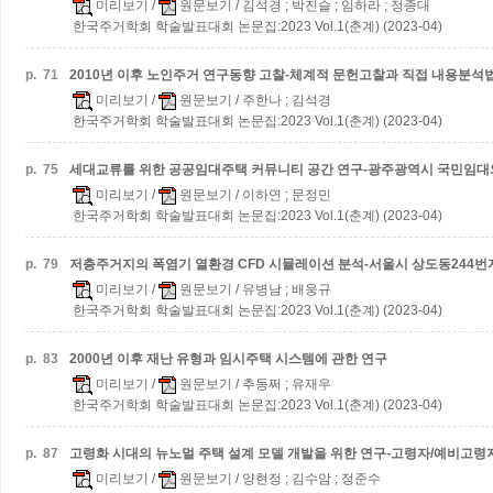
미리보기
/
원문보기
/ 김석경 ; 박진슬 ; 임하라 ; 정종대
한국주거학회 학술발표대회 논문집:2023 Vol.1(춘계) (2023-04)
p.
71
2010년 이후 노인주거 연구동향 고찰-체계적 문헌고찰과 직접 내용분석
미리보기
/
원문보기
/ 주한나 ; 김석경
한국주거학회 학술발표대회 논문집:2023 Vol.1(춘계) (2023-04)
p.
75
세대교류를 위한 공공임대주택 커뮤니티 공간 연구-광주광역시 국민임대
미리보기
/
원문보기
/ 이하연 ; 문정민
한국주거학회 학술발표대회 논문집:2023 Vol.1(춘계) (2023-04)
p.
79
저층주거지의 폭염기 열환경 CFD 시뮬레이션 분석-서울시 상도동244번
미리보기
/
원문보기
/ 유병남 ; 배웅규
한국주거학회 학술발표대회 논문집:2023 Vol.1(춘계) (2023-04)
p.
83
2000년 이후 재난 유형과 임시주택 시스템에 관한 연구
미리보기
/
원문보기
/ 추동쩌 ; 유재우
한국주거학회 학술발표대회 논문집:2023 Vol.1(춘계) (2023-04)
p.
87
고령화 시대의 뉴노멀 주택 설계 모델 개발을 위한 연구-고령자/예비고령
미리보기
/
원문보기
/ 양현정 ; 김수암 ; 정준수