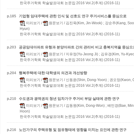
한국주거학회 학술발표대회 논문집:2016 Vol.2(추계) (2016-11)
p.
185
기업형 임대주택에 관한 인식 및 선호도 연구
주거서비스를 중심으로
미리보기
/
원문보기
/ 김진욱(Kim, Jin-Wook) ; 강순주(Kang, Soo
Hyun)
한국주거학회 학술발표대회 논문집:2016 Vol.2(추계) (2016-11)
p.
203
공공임대아파트 유형과 분양아파트 간의 관리비 비교
충북지역을 중심으
미리보기
/
원문보기
/ 지유정(Yu-Jeong Ji) ; 김유경(Kim, Yu-Kyeo
한국주거학회 학술발표대회 논문집:2016 Vol.2(추계) (2016-11)
p.
204
행복주택에 대한 대학생의 의견과 개선방향
미리보기
/
원문보기
/ 신동윤(Shin, Dong-Yoon) ; 권오정(Kwon, 
한국주거학회 학술발표대회 논문집:2016 Vol.2(추계) (2016-11)
p.
210
수도권과 광역권의 청년 임차가구 주거비 부담 실태에 관한 연구
미리보기
/
원문보기
/ 김동원(Kim, Dong-Won) ; 배민경(Bae, Min-
Hoon)
한국주거학회 학술발표대회 논문집:2016 Vol.2(추계) (2016-11)
p.
216
노인가구의 주택유형 및 점유형태에 영향을 미치는 요인에 관한 연구