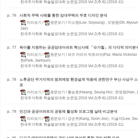
한국주거학회 학술발표대회 논문집:2016 Vol.2(추계) (2016-11)
p.
76
사회적 주택 사례를 통한 임대주택의 주호 디자인 분석
미리보기
/
원문보기
/ 이소영(Lee, Soyoung) ; 오명원(Oh, Myoun
Jae)
한국주거학회 학술발표대회 논문집:2016 Vol.2(추계) (2016-11)
p.
77
육아를 지원하는 공공임대아파트 혁신사례 「슈가힐」의 다각적 의미분
미리보기
/
원문보기
/ 파즈 마리아 빅토리아(Paz, Maria Victoria) 
현(Park, Jaehyun)
한국주거학회 학술발표대회 논문집:2016 Vol.2(추계) (2016-11)
p.
78
노후공단 주거지역의 범죄예방 환경설계 적용에 관한연구
부산 사상구 
로
미리보기
/
원문보기
/ 황승호(Hwang, Seung-Ho) ; 한정원(Han, 
한국주거학회 학술발표대회 논문집:2016 Vol.2(추계) (2016-11)
p.
79
민간과 공공아파트의 공동체 활성화 프로그램 실태 비교분석
미리보기
/
원문보기
/ 강순주(Kang, Soon-Joo) ; 이슬지(Lee, Seul
한국주거학회 학술발표대회 논문집:2016 Vol.2(추계) (2016-11)