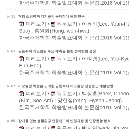
한국주거학회 학술발표대회 논문집:2016 Vol.1(춘계)
p.
55
현행 소방력 배치기준의 문제점에 관한 연구
미리보기
/
원문보기
/ 이윤하(Lee, Youn-Ha
Soo) ; 홍원화(Hong, won-hwa)
한국주거학회 학술발표대회 논문집:2016 Vol.1(춘계)
p.
61
공동주택 리모델링 수요 예측을 통한 정책방향 설정
미리보기
/
원문보기
/ 이여경(Lee, Yeo-Ky
Eun-Hee)
한국주거학회 학술발표대회 논문집:2016 Vol.1(춘계)
p.
67
리모델링 특성을 고려한 공동주택 리모델링 성능등급 개발방향
미리보기
/
원문보기
/ 백정훈(Baek, Cheon
(Kim, Soo-Am) ; 양현정(Yang, Hyeon-Jeong)
한국주거학회 학술발표대회 논문집:2016 Vol.1(춘계)
p.
69
장애물 없는 생활환경 인증제도의 변천과정 및 인증현황 분석
미리보기
/
원문보기
/ 박진영(Park, Jin-Yo