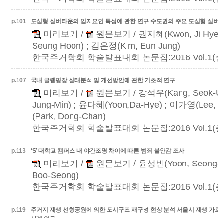
p.
101
도심형 실버타운의 입지요인 특성에 관한 연구
수도권의 주요 도심형 실
미리보기
/
원문보기
/ 권지혜(Kwon, Ji Hye
Seung Hoon) ; 김은정(Kim, Eun Jung)
한국주거학회 학술발표대회 논문집:2016 Vol.1(춘계)
p.
107
국내 글램핑장 실태분석 및 개선방안에 관한 기초적 연구
미리보기
/
원문보기
/ 강석우(Kang, Seok-
Jung-Min) ; 윤다혜(Yoon,Da-Hye) ; 이가영(Lee,
(Park, Dong-Chan)
한국주거학회 학술발표대회 논문집:2016 Vol.1(춘계)
p.
113
‘S’ 대학교 캠퍼스 내 야간조명 차이에 따른 범죄 불안감 조사
미리보기
/
원문보기
/ 윤성빈(Yoon, Seong-
Boo-Seong)
한국주거학회 학술발표대회 논문집:2016 Vol.1(춘계)
p.
119
주거지 재생 선형공원에 의한 도시구조 재구성 현상 분석
서울시 재생 가