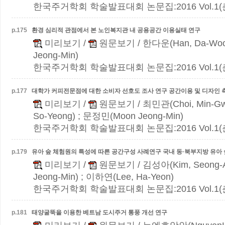
한국주거학회 학술발표대회 논문집:2016 Vol.1(춘계)
p.
175
환경 심리적 관점에서 본 노인복지관 내 공용공간 이용실태 연구
미리보기
/
원문보기
/ 한다운(Han, Da-Woo
Jeong-Min)
한국주거학회 학술발표대회 논문집:2016 Vol.1(춘계)
p.
177
대학가 커피전문점에 대한 소비자 선호도 조사 연구
공간이용 및 디자인 
미리보기
/
원문보기
/ 최민관(Choi, Min-G
So-Yeong) ; 문정민(Moon Jeong-Min)
한국주거학회 학술발표대회 논문집:2016 Vol.1(춘계)
p.
179
유아 숲 체험원의 특성에 따른 공간구성 사례연구
국내 동·북부지방 유아
미리보기
/
원문보기
/ 김성아(Kim, Seong-
Jeong-Min) ; 이하연(Lee, Ha-Yeon)
한국주거학회 학술발표대회 논문집:2016 Vol.1(춘계)
p.
181
태양굴뚝을 이용한 베트남 도시주거 통풍 개선 연구