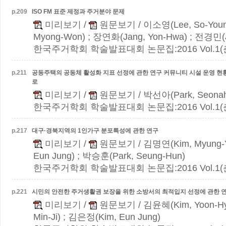
p.
209
ISO FM 표준 제정과 주거분야 문제
미리보기
/
원문보기
/ 이소영(Lee, So-You
Myong-Won) ; 장연화(Jang, Yon-Hwa) ; 전경민(J
한국주거학회 학술발표대회 논문집:2016 Vol.1(춘계)
p.
211
공동주택의 공동체 활성화 지표 선정에 관한 연구
커뮤니티 시설 운영 현황
로
미리보기
/
원문보기
/ 박선아(Park, Seona
한국주거학회 학술발표대회 논문집:2016 Vol.1(춘계)
p.
217
대구·경북지역의 1인가구 분포특성에 관한 연구
미리보기
/
원문보기
/ 김명연(Kim, Myung-
Eun Jung) ; 박승훈(Park, Seung-Hun)
한국주거학회 학술발표대회 논문집:2016 Vol.1(춘계)
p.
221
시민의 안전한 주거생활권 보장을 위한 소방서의 최적입지 선정에 관한 
미리보기
/
원문보기
/ 김윤혜(Kim, Yoon-H
Min-Ji) ; 김은정(Kim, Eun Jung)