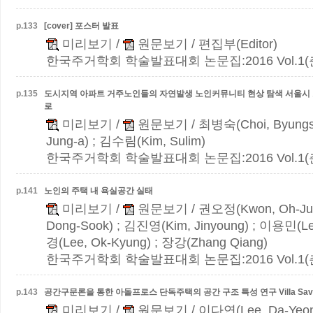
p.
133
[cover] 포스터 발표
미리보기
/
원문보기
/ 편집부(Editor)
한국주거학회 학술발표대회 논문집:2016 Vol.1(춘계)
p.
135
도시지역 아파트 거주노인들의 자연발생 노인커뮤니티 현상 탐색
서울시
로
미리보기
/
원문보기
/ 최병숙(Choi, Byungs
Jung-a) ; 김수림(Kim, Sulim)
한국주거학회 학술발표대회 논문집:2016 Vol.1(춘계)
p.
141
노인의 주택 내 욕실공간 실태
미리보기
/
원문보기
/ 권오정(Kwon, Oh-Ju
Dong-Sook) ; 김진영(Kim, Jinyoung) ; 이용민(Le
경(Lee, Ok-Kyung) ; 장강(Zhang Qiang)
한국주거학회 학술발표대회 논문집:2016 Vol.1(춘계)
p.
143
공간구문론을 통한 아돌프로스 단독주택의 공간 구조 특성 연구
Villa 
미리보기
/
원문보기
/ 이다연(Lee, Da-Yeo