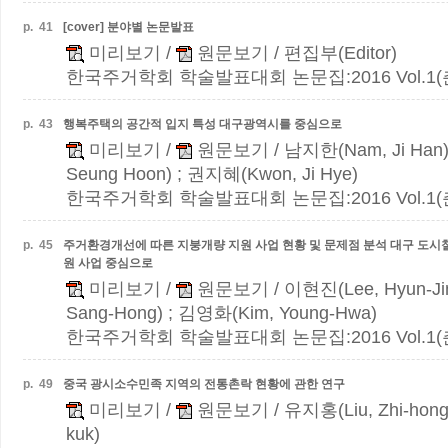
p.
41
[cover] 분야별 논문발표
미리보기
/
원문보기
/ 편집부(Editor)
한국주거학회 학술발표대회 논문집:2016 Vol.1(춘계)
p.
43
행복주택의 공간적 입지 특성
대구광역시를 중심으로
미리보기
/
원문보기
/ 남지한(Nam, Ji Han)
Seung Hoon) ; 권지혜(Kwon, Ji Hye)
한국주거학회 학술발표대회 논문집:2016 Vol.1(춘계)
p.
45
주거환경개선에 따른 지붕개량 지원 사업 현황 및 문제점 분석
대구 도시철
원 사업 중심으로
미리보기
/
원문보기
/ 이현진(Lee, Hyun-Ji
Sang-Hong) ; 김영화(Kim, Young-Hwa)
한국주거학회 학술발표대회 논문집:2016 Vol.1(춘계)
p.
49
중국 광시소수민족 지역의 전통촌락 현황에 관한 연구
미리보기
/
원문보기
/ 유지홍(Liu, Zhi-hong
kuk)