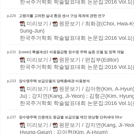
한국주거학회 학술발표대회 논문집:2016 Vol.1(춘계)
p.
225
고령자를 고려한 실내 환경 센서 구성 체계에 관한 연구
미리보기
/
원문보기
/ 최화경(Choi, Hwa-Ky
Sung-Jun)
한국주거학회 학술발표대회 논문집:2016 Vol.1(춘계)
p.
231
[cover] 특별세션1
비용절감형 장수명 주택 실증 모델 및 정책 개발
미리보기
/
원문보기
/ 편집부(Editor)
한국주거학회 학술발표대회 논문집:2016 Vol.1(춘계)
p.
233
장수명주택 보급모델의 당해층배관 비용분석
미리보기
/
원문보기
/ 김아현(Kim, A-Hyun)
Ju) ; 강지연(Kang, Ji-Yeon) ; 김형근(Kim, Hyun
한국주거학회 학술발표대회 논문집:2016 Vol.1(춘계)
p.
237
장수명주택 인증제도 등급별 보급모델 제안
판상형 단위세대 59㎡
미리보기
/
원문보기
/ 강지연(Kang, Ji-Yeo
Hyung-Geun) ; 김아현(Kim, A-Hyum)