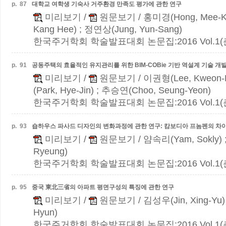
p.
87
대학교 여학생 기숙사 거주환경 만족도 평가에 관한 연구
미리보기
/
원문보기
/ 홍미경(Hong, Mee-K
Kang Hee) ; 정연상(Jung, Yun-Sang)
한국주거학회 학술발표대회 논문집:2016 Vol.1(춘계)
p.
91
공동주택의 효율적인 유지관리를 위한 BIM-COBie 기반 역설계 기술 개
미리보기
/
원문보기
/ 이권형(Lee, Kweon-
(Park, Hye-Jin) ; 추승연(Choo, Seung-Yeon)
한국주거학회 학술발표대회 논문집:2016 Vol.1(춘계)
p.
93
숍하우스 파사드 디자인의 변화과정에 관한 연구:
캄보디아 프놈펜의 차
미리보기
/
원문보기
/ 얌속리(Yam, Sokly) 
Ryeung)
한국주거학회 학술발표대회 논문집:2016 Vol.1(춘계)
p.
95
중국 東北三省의 아파트 평면구성의 특징에 관한 연구
미리보기
/
원문보기
/ 김성우(Jin, Xing-Yu)
Hyun)
한국주거학회 학술발표대회 논문집:2016 Vol.1(춘계)