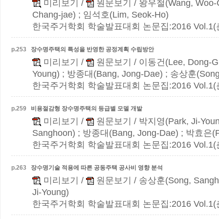
미리보기
/
원문보기
/ 왕우철(Wang, Woo-C
Chang-jae) ; 임석호(Lim, Seok-Ho)
한국주거학회 학술발표대회 논문집:2016 Vol.1(춘계)
p.
253
장수명주택의 특성을 반영한 공정계획 수립방안
미리보기
/
원문보기
/ 이동건(Lee, Dong-Gu
Young) ; 방종대(Bang, Jong-Dae) ; 송상훈(Song
한국주거학회 학술발표대회 논문집:2016 Vol.1(춘계)
p.
259
비용절감형 장수명주택의 등급별 모델 개발
미리보기
/
원문보기
/ 박지영(Park, Ji-You
Sanghoon) ; 방종대(Bang, Jong-Dae) ; 박효은(P
한국주거학회 학술발표대회 논문집:2016 Vol.1(춘계)
p.
263
장수명기술 적용에 따른 공동주택 공사비 영향 분석
미리보기
/
원문보기
/ 송상훈(Song, Sangh
Ji-Young)
한국주거학회 학술발표대회 논문집:2016 Vol.1(춘계)