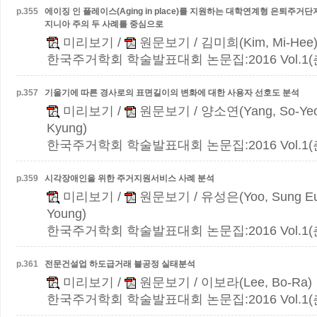
p.
355
에이징 인 플레이스(Aging in place)를 지원하는 대학연계형 은퇴주거
지니아 주의 두 사례를 중심으로
미리보기
/
원문보기
/ 김미희(Kim, Mi-Hee
한국주거학회 학술발표대회 논문집:2016 Vol.1(춘계)
p.
357
기울기에 따른 경사로의 표면길이의 변화에 대한 사용자 선호도 분석
미리보기
/
원문보기
/ 양소연(Yang, So-Yeo
Kyung)
한국주거학회 학술발표대회 논문집:2016 Vol.1(춘계)
p.
359
시각장애인을 위한 주거지원서비스 사례 분석
미리보기
/
원문보기
/ 유성은(Yoo, Sung Eu
Young)
한국주거학회 학술발표대회 논문집:2016 Vol.1(춘계)
p.
361
전문건설업 하도급거래 불공정 실태분석
미리보기
/
원문보기
/ 이보라(Lee, Bo-Ra)
한국주거학회 학술발표대회 논문집:2016 Vol.1(춘계)