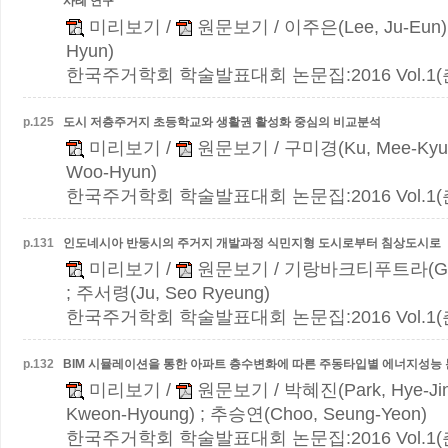
사례 연구
미리보기
/
원문보기
/ 이주은(Lee, Ju-Eun)
Hyun)
한국주거학회 학술발표대회 논문집:2016 Vol.1(춘계)
p.
125
도시 저층주거지 초등학교와 생활권 활성화 중심의 비교분석
미리보기
/
원문보기
/ 구미경(Ku, Mee-Kyu
Woo-Hyun)
한국주거학회 학술발표대회 논문집:2016 Vol.1(춘계)
p.
131
인도네시아 반둥시의 주거지 개발과정
식민지형 도시로부터 침상도시로
미리보기
/
원문보기
/ 기랑바크티푸트라(Gierla
; 주서령(Ju, Seo Ryeung)
한국주거학회 학술발표대회 논문집:2016 Vol.1(춘계)
p.
132
BIM 시뮬레이션을 통한 아파트 층수변화에 따른 주동타입별 에너지성능 
미리보기
/
원문보기
/ 박혜진(Park, Hye-Ji
Kweon-Hyoung) ; 추승연(Choo, Seung-Yeon)
한국주거학회 학술발표대회 논문집:2016 Vol.1(춘계)