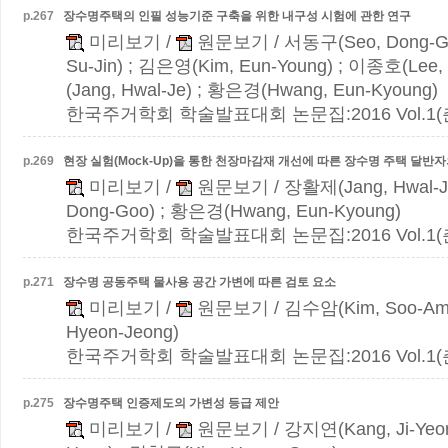
p.
267
장수명주택의 인필 성능기준 구축을 위한 내구성 시험에 관한 연구
미리보기
/
원문보기
/ 서동구(Seo, Dong-G
Su-Jin) ; 김은영(Kim, Eun-Young) ; 이종호(Lee,
(Jang, Hwal-Je) ; 황은경(Hwang, Eun-Kyoung)
한국주거학회 학술발표대회 논문집:2016 Vol.1(춘계)
p.
269
현장 실험(Mock-Up)을 통한 천장마감재 개선에 따른 장수명 주택 달반
미리보기
/
원문보기
/ 장활제(Jang, Hwal-J
Dong-Goo) ; 황은경(Hwang, Eun-Kyoung)
한국주거학회 학술발표대회 논문집:2016 Vol.1(춘계)
p.
271
장수명 공동주택 물사용 공간 가변에 따른 검토 요소
미리보기
/
원문보기
/ 김수암(Kim, Soo-Am
Hyeon-Jeong)
한국주거학회 학술발표대회 논문집:2016 Vol.1(춘계)
p.
275
장수명주택 인증제도의 가변성 등급 제안
미리보기
/
원문보기
/ 강지연(Kang, Ji-Yeo