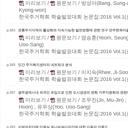
미리보기
/
원문보기
/ 방성아(Bang, Sung-
Kyong-won)
한국주거학회 학술발표대회 논문집:2016 Vol.1(춘계)
p.
383
전통주거지역의 활성화와 지속가능한 발전방향에 관한 연구
전주한옥마
미리보기
/
원문보기
/ 염승훈(Yeom, Seung
Uoo-Sang)
한국주거학회 학술발표대회 논문집:2016 Vol.1(춘계)
p.
385
민간 주거복지센터의 네트워크 분석
미리보기
/
원문보기
/ 이지숙(Rhee, Ji-Soo
한국주거학회 학술발표대회 논문집:2016 Vol.1(춘계)
p.
387
광주광역시내 외국인 유입으로 인한 도시경관의 변화
거주지분화와 관련
미리보기
/
원문보기
/ 조무진(Jo, Mu-Jin) 
Hoon) ; 유우상(Yoo, Uoo-Sang)
한국주거학회 학술발표대회 논문집:2016 Vol.1(춘계)
p.
393
지방자치단체 민원실 유니버설디자인에 대한 이용자 만족도