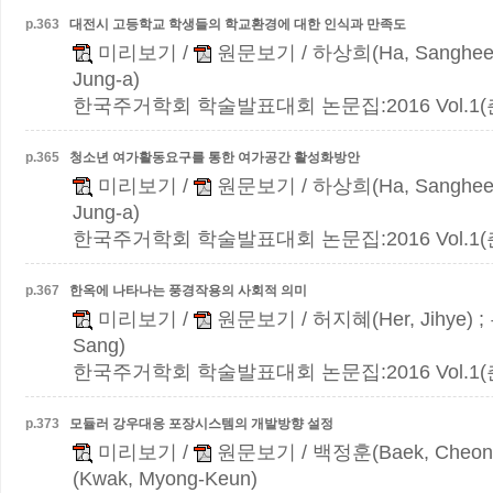
p.
363
대전시 고등학교 학생들의 학교환경에 대한 인식과 만족도
미리보기
/
원문보기
/ 하상희(Ha, Sanghee
Jung-a)
한국주거학회 학술발표대회 논문집:2016 Vol.1(춘계)
p.
365
청소년 여가활동요구를 통한 여가공간 활성화방안
미리보기
/
원문보기
/ 하상희(Ha, Sanghee
Jung-a)
한국주거학회 학술발표대회 논문집:2016 Vol.1(춘계)
p.
367
한옥에 나타나는 풍경작용의 사회적 의미
미리보기
/
원문보기
/ 허지혜(Her, Jihye) 
Sang)
한국주거학회 학술발표대회 논문집:2016 Vol.1(춘계)
p.
373
모듈러 강우대응 포장시스템의 개발방향 설정
미리보기
/
원문보기
/ 백정훈(Baek, Cheon
(Kwak, Myong-Keun)