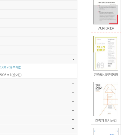
+
+
+
AURI BRIEF
+
+
+
-
2008 v.2(추계))
건축도시정책동향
2008 v.1(춘계))
+
+
+
+
+
건축과 도시공간
+