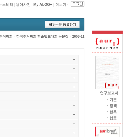
뉴스레터
|
용어사전
|
My ALOG+
|
더보기
주거학회
>
한국주거학회 학술발표대회 논문집
>
2008-11
+
+
+
+
+
+
+
+
+