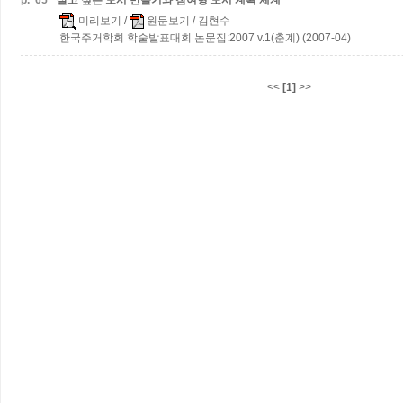
p.
65
살고 싶은 도시 만들기와 참여형 도시 계획 체계
미리보기
/
원문보기
/ 김현수
한국주거학회 학술발표대회 논문집:2007 v.1(춘계) (2007-04)
<<
[1]
>>