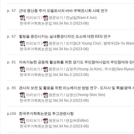
p.
57
근대 중산층 주거 모델로서의 바바 주택전시회 사례 연구
미리보기
/
원문보기
/ 전남일(Nam-Il Jun)
한국주거학회논문집:Vol.34 No.3 (2023-06)
p.
67
힐링을 증진시키는 실내환경디자인 요소에 대한 EEG 연구
미리보기
/
원문보기
/ 조지영(Ji Young Cho) ; 왕택우(Ze-Yu Wan
한국주거학회논문집:Vol.34 No.3 (2023-06)
p.
81
지속가능한 공동체 활성화를 위한 경기도 주민참여사업의 주민참여와 만
미리보기
/
원문보기
/ 김영주(Young-Ju Kim) ; 주서령(Seo-Ryeun
한국주거학회논문집:Vol.34 No.3 (2023-06)
p.
95
관사의 보전 및 활용을 위한 리노베이션 방법 연구 - 도지사 및 특별/광역
미리보기
/
원문보기
/ 심영신(Yeong-Shin Sim)
한국주거학회논문집:Vol.34 No.3 (2023-06)
p.
106
한국주거학회논문집 투고관련사항
미리보기
/
원문보기
/ 편집부(Editor)
한국주거학회논문집:Vol.34 No.3 (2023-06)