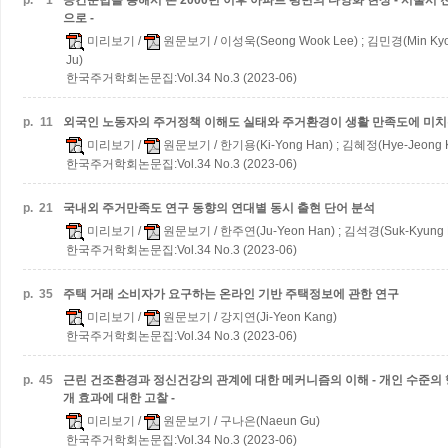
p.
1
공간문법을 통해서 본 2000년 이후 아파트 평면의 다양화 현상 - 서울시 
으로 -
미리보기
/
원문보기
/ 이성욱(Seong Wook Lee) ; 김민경(Min Kyo
Ju)
한국주거학회논문집:Vol.34 No.3 (2023-06)
p.
11
외국인 노동자의 주거정책 이해도 실태와 주거환경이 생활 만족도에 미
미리보기
/
원문보기
/ 한기용(Ki-Yong Han) ; 김혜정(Hye-Jeong 
한국주거학회논문집:Vol.34 No.3 (2023-06)
p.
21
국내외 주거만족도 연구 동향의 연대별 동시 출현 단어 분석
미리보기
/
원문보기
/ 한주연(Ju-Yeon Han) ; 김석경(Suk-Kyung 
한국주거학회논문집:Vol.34 No.3 (2023-06)
p.
35
주택 거래 소비자가 요구하는 온라인 기반 주택정보에 관한 연구
미리보기
/
원문보기
/ 강지연(Ji-Yeon Kang)
한국주거학회논문집:Vol.34 No.3 (2023-06)
p.
45
근린 건조환경과 정신건강의 관계에 대한 메커니즘의 이해 - 개인 수준의
개 효과에 대한 고찰 -
미리보기
/
원문보기
/ 구나은(Naeun Gu)
한국주거학회논문집:Vol.34 No.3 (2023-06)